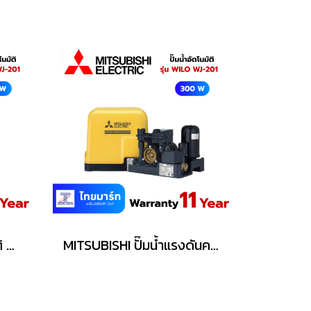
MAZUMA ปั๊มน้ำอัตโนมัติ WILO รุ่น WJ-201 370 วัตต์
MITSUBISHI ปั๊มน้ำแรงดันคงที่ 300 วัตต์ รุ่น EP-305R2