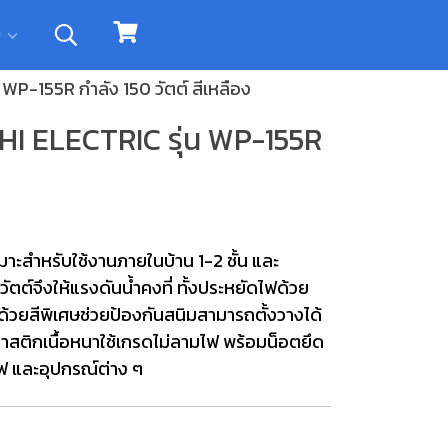
ิม
น WP-155R กำลัง 150 วัตต์ สีเหลือง
ISHI ELECTRIC รุ่น WP-155R
มาะสำหรับใช้งานภายในบ้าน 1-2 ชั้น และ
ตต์จึงให้แรงดันน้ำคงที่ ทั้งประหยัดไฟด้วย
้วยสีพิเศษช่วยป้องกันสนิมสามารถตั้งวางได้
สติกเนื้อหนาใช้เกรดไม่ลามไฟ พร้อมน็อตยึด
 และอุปกรณ์ต่าง ๆ