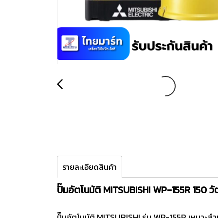
รายละเอียดสินค้า
ปั๊มอัตโนมัติ MITSUBISHI WP-155R 150 วั
ปั๊มอัตโนมัติ MITSUBISHI รุ่น WP-155R เหมาะสำ