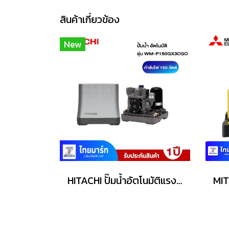
สินค้าเกี่ยวข้อง
New
HITACHI ปั๊มน้ำอัตโนมัติแรงดันคงที่ 150 วัตต์ รุ่น WM-P150GX3CGO