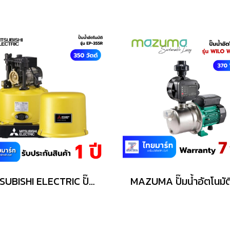
MITSUBISHI ELECTRIC ปั๊มน้ำอัตโนมัติ รุ่น WP-355R 350 วัตต์