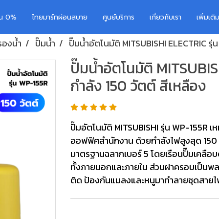
อน 0%
ไทยมาร์ทผ่อนสบาย
ศูนย์บริการ
เกี่ยวกับเรา
เพิ่มเต
กรองน้ำ
ปั๊มน้ำ
ปั๊มน้ำอัตโนมัติ MITSUBISHI ELECTRIC รุ่
ปั๊มน้ำอัตโนมัติ MITSUB
กำลัง 150 วัตต์ สีเหลือง
ปั๊มอัตโนมัติ MITSUBISHI รุ่น WP-155R เห
ออฟฟิศสำนักงาน ด้วยกำลังไฟสูงสุด 150 วั
มาตรฐานฉลากเบอร์ 5 โดยเรือนปั๊มเคลือบด
ทั้งภายนอกและภายใน ส่วนฝาครอบเป็นพลา
ติด ป้องกันแมลงและหนูมาทำลายชุดสายไฟ