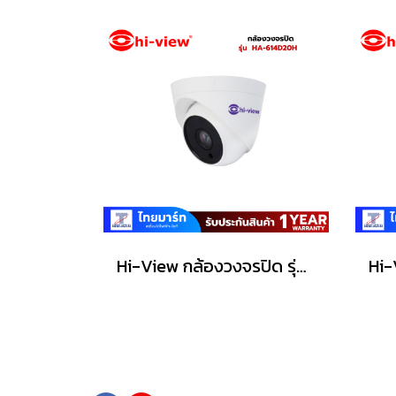
Hi-View กล้องวงจรปิด รุ่น HA-614D20H