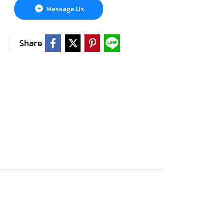
Message Us
Share