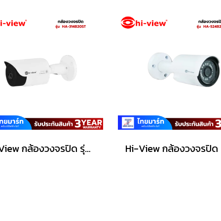
Hi-View กล้องวงจรปิด รุ่น HA-314B20ST