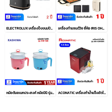
ELECTROLUX เครื่องปิ้งขนมปัง รุ่น E7TS1-60BP (สี Black Pearl)
เครื่องทำแซนด์วิช ยี่ห้อ IRIS OHYAMA รุ่น Ricopa Sandwich Maker SM-01 สีครีม (เครื่องศูนย์ไทย รับประกัน 1ปี)
หม้อต้มอเนกประสงค์ หม้อมินิ รุ่น KW-128
ACONATIC เครื่องทำน้ำแข็งอัตโนมัติ 1.5 ลิตร รุ่น AN-ICM1501