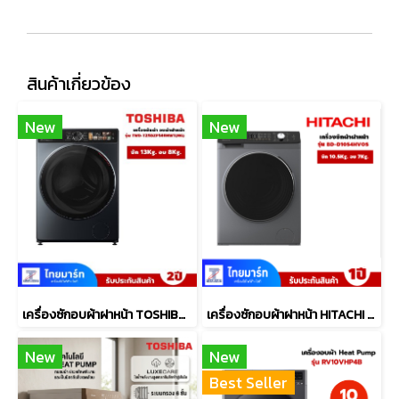
สินค้าเกี่ยวข้อง
New
New
เครื่องซักอบผ้าฝาหน้า TOSHIBA รุ่น TWD-T25BZP140MWT(MG)
เครื่องซักอบผ้าฝาหน้า HITACHI 10.5/7 กก. รุ่น BD-D1054HVOS
New
New
Best Seller