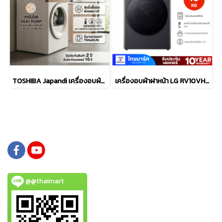
TOSHIBA Japandi เครื่องอบผ้าฝาหน้า TOSHIBA TD-T37BS90HWT(WT) 8 กก. HEAT PUMP สีขาว
เครื่องอบผ้าฝาหน้า LG RV10VHP4B 10 กก. HEAT PUMP สีดำ
@@thaimart