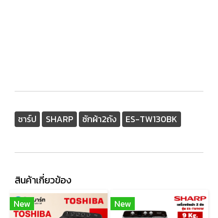
ชาร์ป
SHARP
ซักผ้า2ถัง
ES-TW130BK
สินค้าเกี่ยวข้อง
New
New