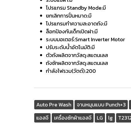
โปรแกรม Standby Mode:มี
ยกเลิกการปั่นหมาด:มี
โปรแกรมทำความสะอาดถัง:มี
ล็อกป้องกันเด็กเปิดฝา:มี
ระบบมอเตอร์:Smart Inverter Motor
ปรับระดับน้ำอัตโนมัติ:มี
ตัวถังผลิตจากวัสดุ:สแตนเลส
ถังซักผลิตจากวัสดุ:สแตนเลส
กำลังไฟรวม(วัตต์):200
Auto Pre Wash
จานหมุนแบบ Punch+3
แอลจี
เครื่องซักผ้าแอลจี
LG
lg
T231