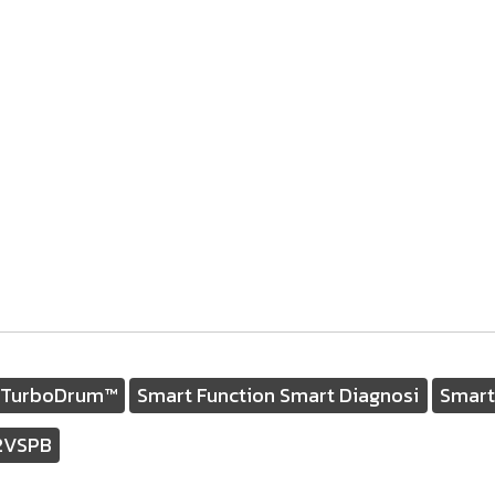
TurboDrum™
Smart Function Smart Diagnosi
Smart
2VSPB