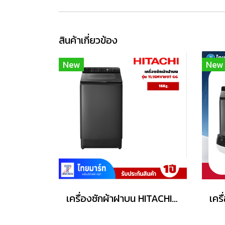
สินค้าเกี่ยวข้อง
New
New
เครื่องซักผ้าฝาบน HITACHI รุ่น LTL 15MVW0T GG 15 กก.