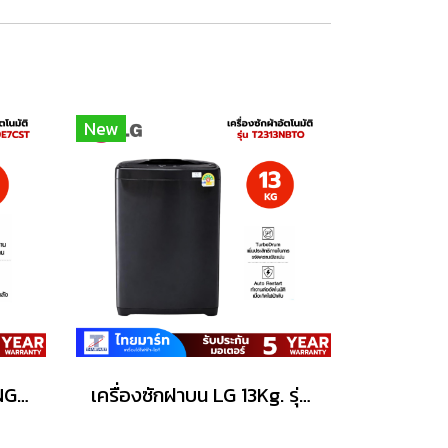
New
เครื่องซักฝาบน SAMSUNG 19Kg. รุ่น WA40F19E7CST
เครื่องซักฝาบน LG 13Kg. รุ่น T2313NBTO