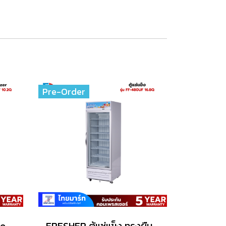
Pre-Order
FRESHER Mini Bar-Freezer FF-100UCF
FRESHER ตู้แช่แข็ง ทรงยืน รุ่น FF-480UF