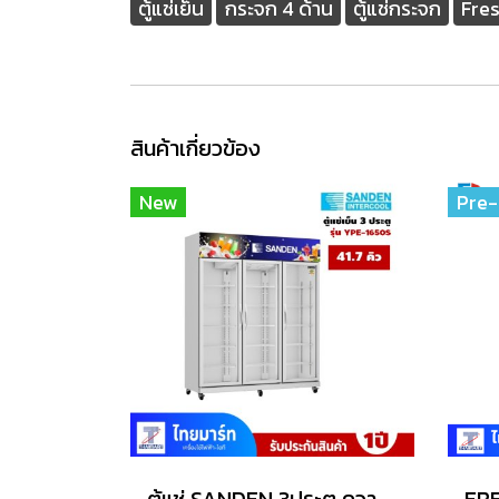
ตู้แช่เย็น
กระจก 4 ด้าน
ตู้แช่กระจก
Fre
สินค้าเกี่ยวข้อง
New
Pre-
ตู้แช่ SANDEN 3ประตู ความจุ 41.7 คิว รุ่น YPE-1650S