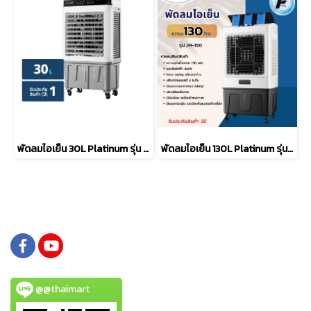
พัดลมไอเย็น 30L Platinum รุ่น KTM-D02
พัดลมไอเย็น 130L Platinum รุ่น JM-150
@@thaimart