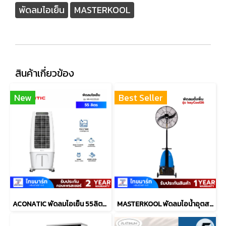
พัดลมไอเย็น
MASTERKOOL
สินค้าเกี่ยวข้อง
New
Best Seller
ACONATIC พัดลมไอเย็น 55ลิตร รุ่น AN-ACC5520
MASTERKOOL พัดลมไอน้ำอุตสาหกรรม 26" รุ่น IssyCool26