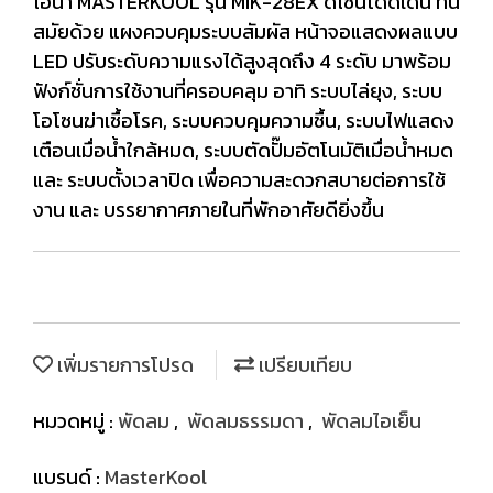
ไอน้ำ MASTERKOOL รุ่น MIK-28EX ดีไซน์โดดเด่น ทัน
สมัยด้วย แผงควบคุมระบบสัมผัส หน้าจอแสดงผลแบบ
LED ปรับระดับความแรงได้สูงสุดถึง 4 ระดับ มาพร้อม
ฟังก์ชั่นการใช้งานที่ครอบคลุม อาทิ ระบบไล่ยุง, ระบบ
โอโซนฆ่าเชื้อโรค, ระบบควบคุมความชื้น, ระบบไฟแสดง
เตือนเมื่อน้ำใกล้หมด, ระบบตัดปั๊มอัตโนมัติเมื่อน้ำหมด
และ ระบบตั้งเวลาปิด เพื่อความสะดวกสบายต่อการใช้
งาน และ บรรยากาศภายในที่พักอาศัยดียิ่งขึ้น
เพิ่มรายการโปรด
เปรียบเทียบ
หมวดหมู่ :
พัดลม
,
พัดลมธรรมดา
,
พัดลมไอเย็น
แบรนด์ :
MasterKool