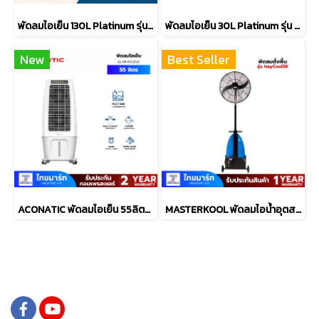
พัดลมไอเย็น 130L Platinum รุ่น JM-150
พัดลมไอเย็น 30L Platinum รุ่น KTM-D02
New
Best Seller
ACONATIC พัดลมไอเย็น 55ลิตร รุ่น AN-ACC5520
MASTERKOOL พัดลมไอน้ำอุตสาหกรรม 26" รุ่น IssyCool26