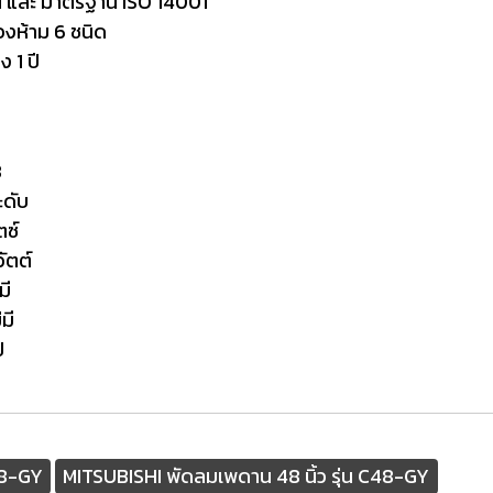
1 และ มาตรฐาน ISO 14001
งห้าม 6 ชนิด
ง 1 ปี
8
ับ
์
ต์
ี
มี
ี
8-GY
MITSUBISHI พัดลมเพดาน 48 นิ้ว รุ่น C48-GY