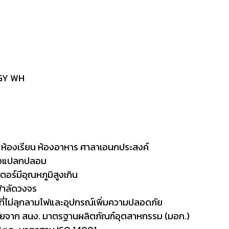
-GY WH
ช่น ห้องเรียน ห้องอาหาร ศาลาเอนกประสงค์
ิ่งแปลกปลอม
อร์มีอุณหภูมิสูงเกิน
้าลัดวงจร
ี่ไม่ลุกลามไฟและอุปกรณ์เพิ่มความปลอดภัย
ยจาก สนง. มาตรฐานผลิตภัณฑ์อุตสาหกรรม (มอก.)