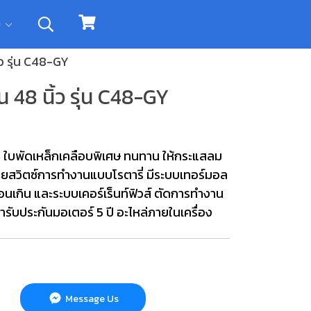
ิม
ว รุ่น C48-GY
48 นิ้ว รุ่น C48-GY
 ใบพัดเหล็กเคลือบพิเศษ ทนทาน ให้กระแสลม
้วยสวิตซ์การทำงานแบบโรตารี่ มีระบบเทอร์มอล
้อนเกิน และระบบเคอร์เร็นท์ฟิวส์ ตัดการทำงาน
้ารับประกันมอเตอร์ 5 ปี อะไหล่ภายในเครื่อง
Message Us