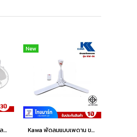
New
HATARI พัดลมโคจร พัดลมติดเพดาน 16 นิ้ว รุ่น HT-C16M8(N) สีขาว
Kawa พัดลมแบบเพดาน ขนาด 56 นิ้ว รุ่น KW-56