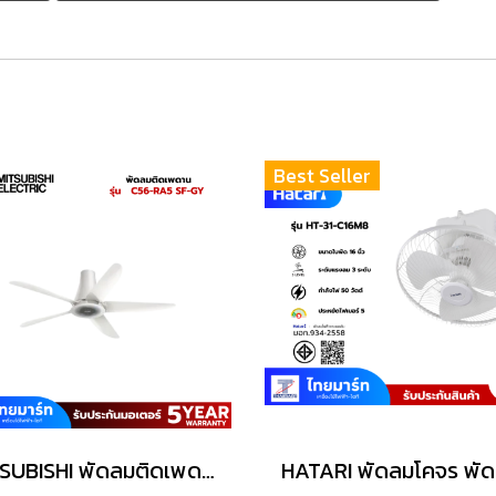
Best Seller
MITSUBISHI พัดลมติดเพดาน รุ่น C56-RA5 SF-GY สีเทาหมอก