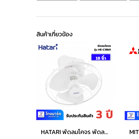
สินค้าเกี่ยวข้อง
HATARI พัดลมโคจร พัดลมส่ายรอบตัว พัดลมติดเพดาน 18 นิ้ว รุ่น HE-C18M1(S)