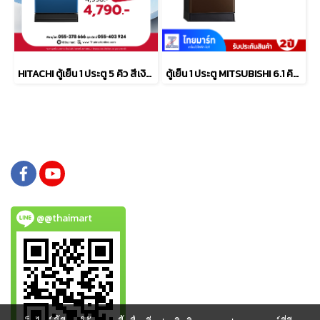
HITACHI ตู้เย็น 1 ประตู 5 คิว สีเงิน รุ่น HR1S5142MN-PSV
ตู้เย็น 1 ประตู MITSUBISHI 6.1 คิว รุ่น MR-18TJA/BR
@@thaimart