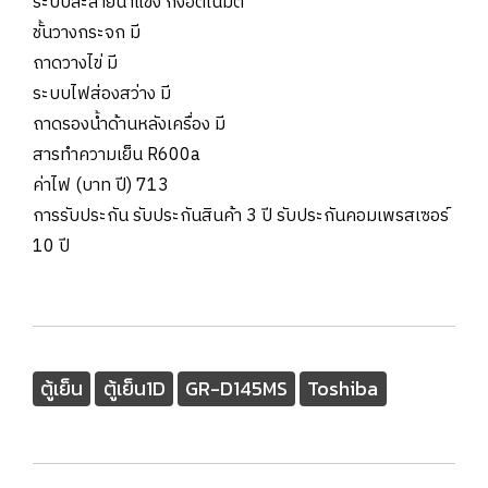
ระบบละลายน้ำแข็ง กึ่งอัตโนมัติ
ชั้นวางกระจก มี
ถาดวางไข่ มี
ระบบไฟส่องสว่าง มี
ถาดรองน้ำด้านหลังเครื่อง มี
สารทำความเย็น R600a
ค่าไฟ (บาท ปี) 713
การรับประกัน รับประกันสินค้า 3 ปี รับประกันคอมเพรสเซอร์
10 ปี
ตู้เย็น
ตู้เย็น1D
GR-D145MS
Toshiba