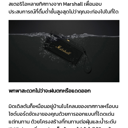
สเตอริโอหลายทิศทางจาก Marshall เพื่อมอบ
ประสบการณ์ที่ดื่มด่ำขั้นสูงสุดไม่ว่าคุณจะท่องไปในที่ใด
พกพาสะดวกไม่ว่าจะฝนตกหรือแดดออก
มิดเดิลตันก็เหมือนอยู่บ้านในโคลนของเทศกาลหรือบน
ไซด์บอร์ดขัดเงาของคุณด้วยการออกแบบที่โดดเด่น
แต่ทนทาน ด้วยโครงสร้างที่ทนทานต่อฝุ่นและน้ำระดับ