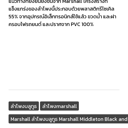
แนวทางที่ยั่งยืนยิ่งขึ้นจาก Marshall โครงสร้างที่
แข็งแกร่งของลำโพงนี้ประกอบด้วยพลาสติกรีไซเคิล
55% จากอุปกรณ์อิเล็กทรอนิกส์ใช้แล้ว ขวดน้ำ และฝา
ครอบไฟรถยนต์ และปราศจาก PVC 100%
ลำโพงบลูทูธ
ลำโพงmarshall
Marshall ลำโพงบลูทูธ Marshall Middleton Black and