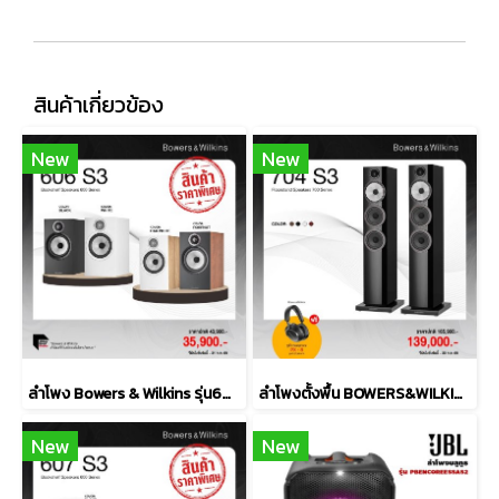
สินค้าเกี่ยวข้อง
New
New
ลำโพง Bowers & Wilkins รุ่น606 S3
ลำโพงตั้งพื้น BOWERS&WILKINS รุ่น 704 S3
New
New