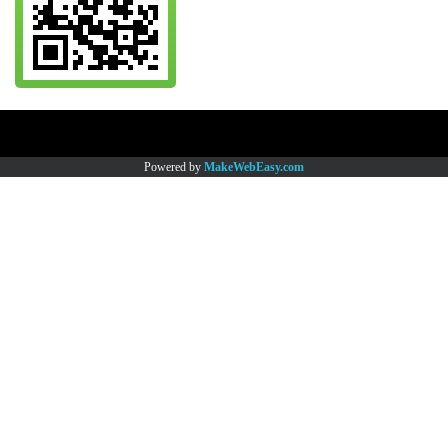
Copy right by www.thaimartonline.com
Powered by
MakeWebEasy.com