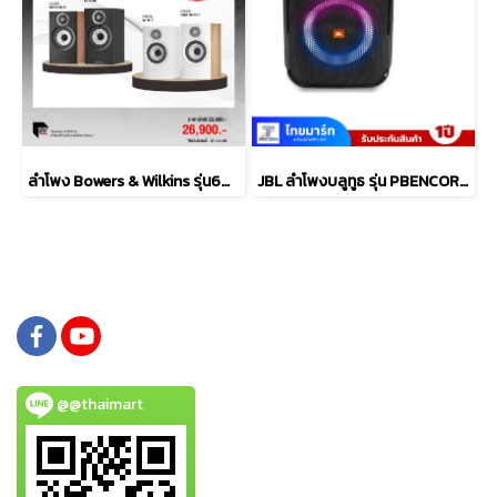
ลำโพง Bowers & Wilkins รุ่น607 S3
JBL ลำโพงบลูทูธ รุ่น PBENCOREESSAS2-Black
@@thaimart