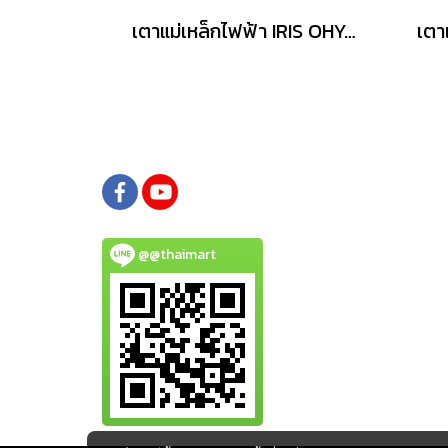
เตาแม่เหล็กไฟฟ้า IRIS OHYAMA รุ่น IHL-R14
@@thaimart