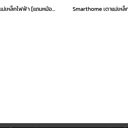
เตาแม่เหล็กไฟฟ้า [แถมหม้อ] รุ่น IN-1300