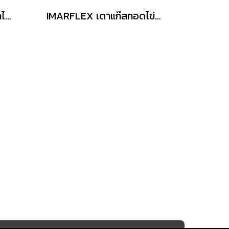
Smarthome เตาแม่เหล็กไฟฟ้าพร้อมหม้อชาบู 1,200 วัตต์ รุ่น WPA2009
IMARFLEX เตาแก๊สทอดไข่นกกระทา เสียบไม้ รุ่น IF-042