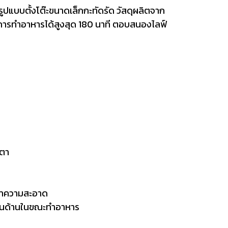
มรูปแบบตั้งโต๊ะขนาดเล็กกะทัดรัด วัสดุผลิตจาก
าการทำอาหารได้สูงสุด 180 นาที ตอบสนองไลฟ์
เตา
ทำความสะอาด
เห็นด้านในขณะทำอาหาร