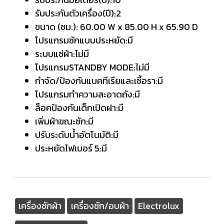
รับประกันตัวเครื่อง(ปี):2
ขนาด (ซม.): 60.00 W x 85.00 H x 65.90 D
โปรแกรมซักแบบประหยัด:มี
ระบบแช่ผ้า:ไม่มี
โปรแกรมSTANDBY MODE:ไม่มี
กำจัด/ป้องกันแบคทีเรียและเชี้อรา:มี
โปรแกรมทำความสะอาดถัง:มี
ล็อคป้องกันเด็กเปิดฝา:มี
เพิ่มผ้าขณะซัก:มี
ปรับระดับน้ำอัตโนมัติ:มี
ประหยัดไฟเบอร์ 5:มี
เครื่องซักผ้า
เครื่องซัก/อบผ้า
Electrolux