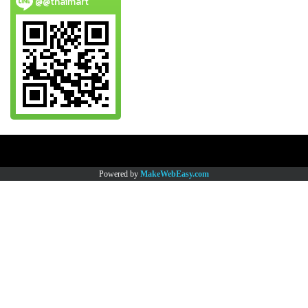
@@thaimart
Copy right by www.thaimartonline.com
Powered by
MakeWebEasy.com