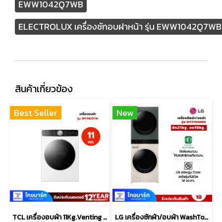
EWW1042Q7WB
ELECTROLUX เครื่องซักอบฝาหน้า รุ่น EWW1042Q7WB 10/
สินค้าเกี่ยวข้อง
Best Seller
New
TCL เครื่องอบผ้า 11Kg.Venting รุ่น WT11KDYW
LG เครื่องซักผ้า/อบผ้า WashTower จัมโบ้ ซักผ้า 21 กก. และอบ 16 กก. รุ่น WT2116SHEG ระบบ AI DD™ พร้อม Smart WI-FI control ควบคุมสั่งงานผ่านสมาร์ทโฟน