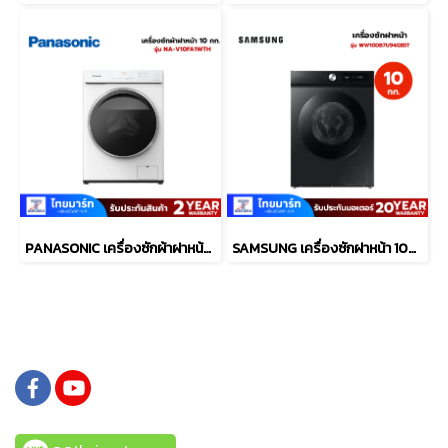
PANASONIC เครื่องซักผ้าฝาหน้า 10 กก. พร้อมฟังก์ชันช่วยอบผ้า รุ่น NA-V10FA1WTH
SAMSUNG เครื่องซักฝาหน้า 10Kg.Ai Autodose สีดำ รุ่น WW10DB7U94GBST