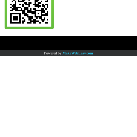
Copy right by www.thaimartonline.com
Powered by
MakeWebEasy.com