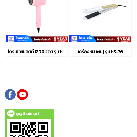
ไดร์เป่าผมคิตตี้ 1200 วัตต์ รุ่น HR1202 สีชมพู
เครื่องหนีบผม | รุ่น HS-36
@@thaimart