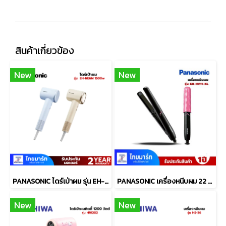
สินค้าเกี่ยวข้อง
New
New
PANASONIC ไดร์เป่าผม รุ่น EH-NE6M 1500 วัตต์
PANASONIC เครื่องหนีบผม 22 วัตต์ รุ่น EH-HV11-KL
New
New