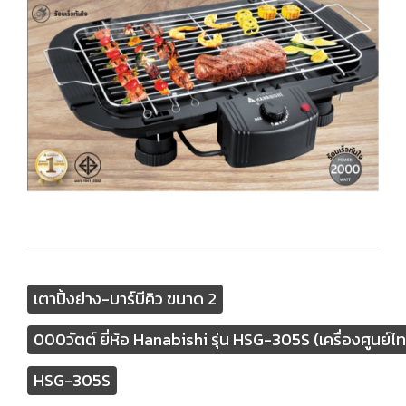
เตาปิ้งย่าง-บาร์บีคิว ขนาด 2
000วัตต์ ยี่ห้อ Hanabishi รุ่น HSG-305S (เครื่องศูนย์ไท
HSG-305S