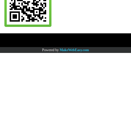
Copy right by www.thaimartonline.com
Powered by
MakeWebEasy.com