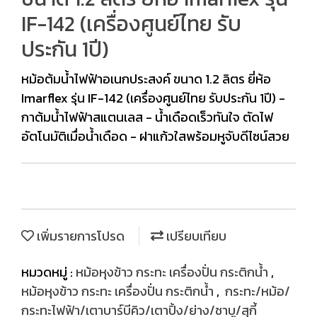
IF-142 (เครื่องศูนย์ไทย รับ
ประกัน 1ปี)
หม้อต้มน้ำไฟฟ้าอเนกประสงค์ ขนาด 1.2 ลิตร ยี่ห้อ
Imarflex รุ่น IF-142 (เครื่องศูนย์ไทย รับประกัน 1ปี) -
กาต้มน้ำไฟฟ้าสแตนเลส - น้ำเดือดเร็วทันใจ ตัดไฟ
อัตโนมัติเมื่อน้ำเดือด - ฝาแก้วใสพร้อมหูจับดีไซน์สวย
เพิ่มรายการโปรด
เปรียบเทียบ
หมวดหมู่ :
หม้อหุงข้าว กระทะ เครื่องปั่น กระติกน้ำ
,
หม้อหุงข้าว กระทะ เครื่องปั่น กระติกน้ำ
,
กระทะ/หม้อ/
กระทะไฟฟ้า/เตาบาร์บีคิว/เตาปิ้ง/ย่าง/ชาบู/สุกี้