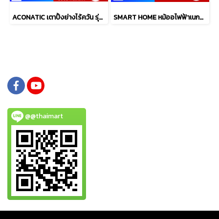
ACONATIC เตาปิ้งย่างไร้ควัน รุ่น AN-PSG1220
SMART HOME หม้ออไฟฟ้าเนกประสงค์ 1 ลิตร รุ่น SFP450
@@thaimart