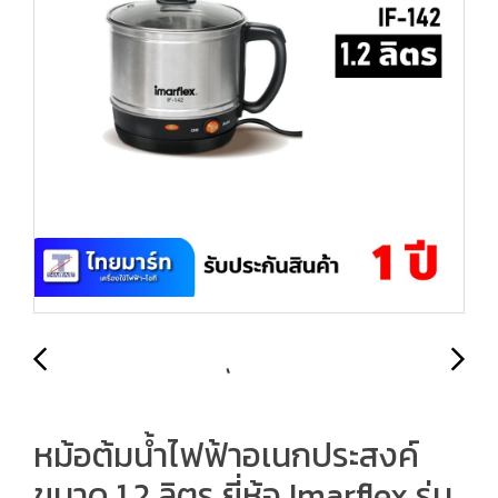
หม้อต้มน้ำไฟฟ้าอเนกประสงค์
ขนาด 1.2 ลิตร ยี่ห้อ Imarflex รุ่น