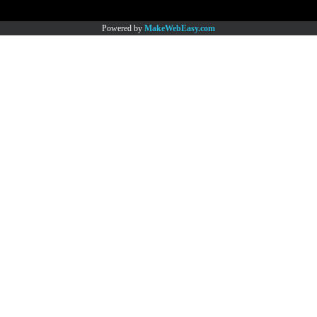
Copy right by www.thaimartonline.com
Powered by
MakeWebEasy.com