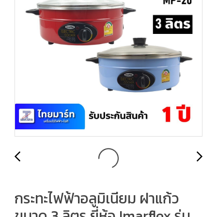
กระทะไฟฟ้าอลูมิเนียม ฝาแก้ว
ขนาด 3 ลิตร ยี่ห้อ Imarflex รุ่น