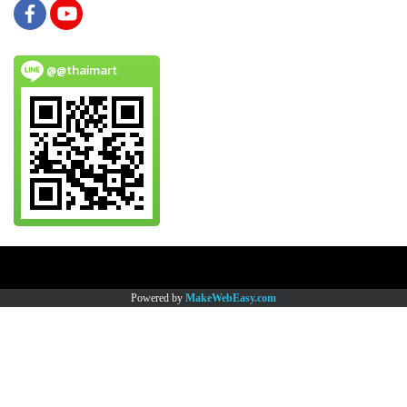
@@thaimart
Copy right by www.thaimartonline.com
Powered by
MakeWebEasy.com