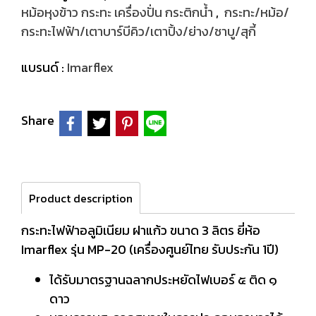
หม้อหุงข้าว กระทะ เครื่องปั่น กระติกน้ำ
,
กระทะ/หม้อ/
กระทะไฟฟ้า/เตาบาร์บีคิว/เตาปิ้ง/ย่าง/ชาบู/สุกี้
แบรนด์ :
Imarflex
Share
Product description
กระทะไฟฟ้าอลูมิเนียม ฝาแก้ว ขนาด 3 ลิตร ยี่ห้อ
Imarflex รุ่น MP-20 (เครื่องศูนย์ไทย รับประกัน 1ปี)
ได้รับมาตรฐานฉลากประหยัดไฟเบอร์ ๕ ติด ๑
ดาว