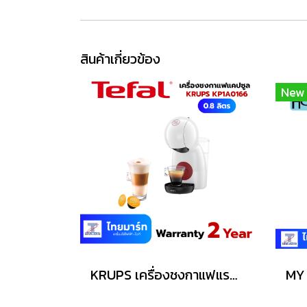
สินค้าเกี่ยวข้อง
New
KRUPS เครื่องชงกาแฟแรงดัน PICCOLO XS รุ่น KP1A0166 แรงดัน 15 บาร์