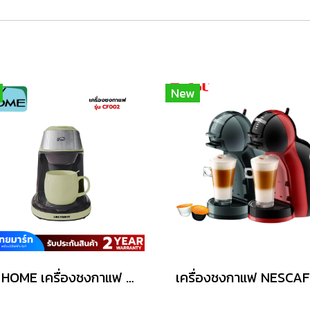
New
MY HOME เครื่องชงกาแฟ สีเบจ รุ่น CF002