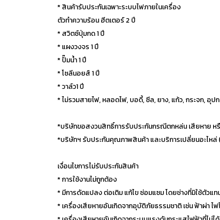
* สินค้ารับประกันเฉพาะระบบไฟภายในเครื่อง
ตัวทำความร้อน ฮีตเตอร์ 2 ปี
* สวิตซ์ปุ่มกด 1 ปี
* แผงวงจร 1 ปี
* ปั๊มน้ำ 1 ปี
* โซลีนอยส์ 1 ปี
* วาล์ว1 ปี
* ไม่รวมสายไฟ, หลอดไฟ, บอดี้, ซีล, ยาง, แก้ว, กระจก, อ
*บริษัทขอสงวนสิทธิ์การรับประกันกรณีตกหล่น เสียหาย หรือ
*บริษัทฯ รับประกันคุณภาพสินค้า และบริการเปลี่ยนอะไหล่ 
เงื่อนไขการไม่รับประกันสินค้า
* การใช้งานไม่ถูกต้อง
* มีการดัดแปลง ต่อเติม แก้ไข ซ่อมแซม โดยช่างที่มิใช้ตัวแ
* เครื่องเสียหายอันเกิดจากอุบัติภัยธรรมชาติ เช่น ฟ้าผ่า ไฟ
* เครื่องเสียหายอันเกิดจากระบบแรงดันกระแสไฟฟ้าที่ไม่ไ