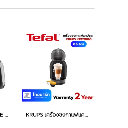
เครื่องชงกาแฟ NESCAFE 0.8 ลิตร รุ่น KP120866
KRUPS เครื่องชงกาแฟแคปซูล MINI ME NDG KRUPS รุ่น KP1208 สีดำ