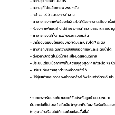
- ความจุแทงค์น้ำ 1.8ลิตร
- ความจุที่ใส่เมล็ดกาแฟ 250 กรัม
- หน้าจอ LCD แสดงการทำงาน
- สามารถชงกาแฟพร้อมกัน2 แก้วได้ด้วยการกดเพียงครั้งเ
- หัวชงกาแฟถอดล้างได้ง่ายต่อการทำความสะอาดและบำรุ
- สามารถชงได้ทั้งกาแฟผงและแบบเมล็ด
- เครื่องบดแบบใหม่เงียบกว่าเดิมและปรับได้ 7 ระดับ
- สามารถปรับระดับความเข้มข้นของกาแฟและระดับน้ำได้
- ตั้งเวลาปิดอัตโนมัติได้และมีโหมดสแตนด์บาย
- มีระบบเตือนเมื่อกาแฟเต็มความจุสูงสุด 14 แก้วหรือ 72 ชั่
- ปรับระดับความสูงต่ำของที่วางแก้วได้
- มีที่อุ่นแก้วและถาดรองน้ำถอดล้างได้พร้อมตัววัดระดับน้ำ
* ระยะเวลารับประกัน ของแท้รับประกันศูนย์ DELONGHI
นับจากวันที่ในใบเสร็จรับเงิน (กรุณาเก็บใบเสร็จรับเงินของท่
(กรุณาอ่านเงื่อนไขให้ครบถ้วนก่อนสั่งซื้อ)