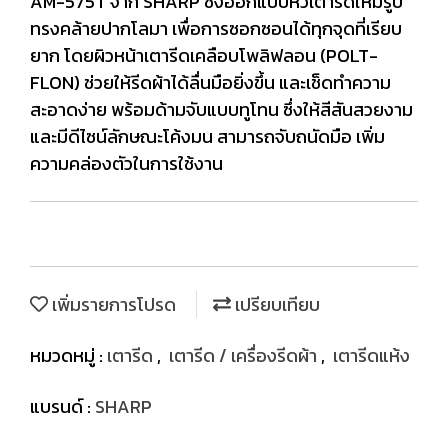
AM-575T จาก SHARP ซึ่งออกแบบหัวเตารีดให้มีรูป
ทรงคล้ายปากโลมา เพื่อการซอกซอนได้ทุกจุดที่เรียบ
ยาก โดยผิวหน้าเตารีดเคลือบโพลิฟลอน (POLT-
FLON) ช่วยให้รีดผ้าได้ลื่นมือยิ่งขึ้น และเช็ดทำความ
สะอาดง่าย พร้อมด้ามจับแบบทูโทน ซึ่งให้สีสันสวยงาม
และมีดีไซน์ลักษณะโค้งมน สามารถจับถนัดมือ เพิ่ม
ความคล่องตัวในการใช้งาน
เพิ่มรายการโปรด
เปรียบเทียบ
หมวดหมู่ :
เตารีด
,
เตารีด / เครื่องรีดผ้า
,
เตารีดแห้ง
แบรนด์ :
SHARP