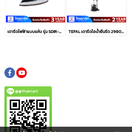
เตารีดไฟฟ้าแบบแห้ง รุ่น SDIR-013
TEFAL เตารีดไอน้ำยืนรีด 2980W 5.บาร์ ไอน้ำ90กรัม รุ่น QT1510T0
@@thaimart