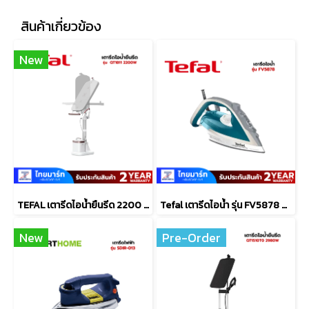
สินค้าเกี่ยวข้อง
New
TEFAL เตารีดไอน้ำยืนรีด 2200 W รุ่น QT1811
Tefal เตารีดไอน้ำ รุ่น FV5878 กำลัง 2,800 วัตต์ สีน้ำเงิน
New
Pre-Order