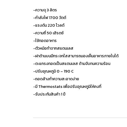
-ความจุ 3 ลิตร
-กำลังไฟ 1700 วัตต์
-แรงดัน 220 โวลต์
-ความถี่ 50 เฮิรตซ์
-ใช้ทอดอาหาร
-ตัวหม้อทำจากสแตนเลส
-ฝาด้านบนมีกระจกใสสามารถมองเห็นอาหารภายในได้
-ตะแกรงทอดเป็นสแตนเลส ด้ามจับทนความร้อน
-ปรับอุณหภูมิ 0 – 190 C
-ถอดล้างทำความสะอาดง่าย
-มี Thermostats เพื่อปรับอุณหภูมิให้คงที่
-รับประกันสินค้า 1 ปี