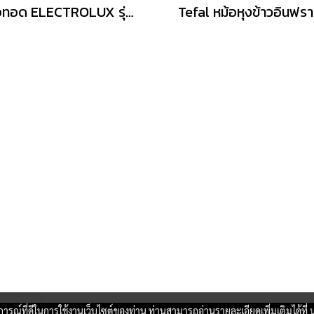
หม้อทอด ELECTROLUX รุ่น E7AF1-700P ขนาด6.9 ลิตร
บการณ์ที่ดีในการใช้งานเว็บไซต์ของท่าน ท่านสามารถอ่านรายละเอียดเพิ่มเติมได้ที่