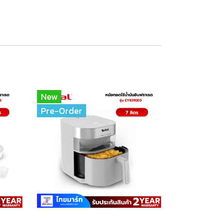
New
Pre-Order