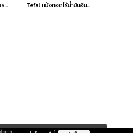
Tefal หม้อหุงข้าวอินฟราเรด ขนาด 1.5L รุ่น RK8868
Tefal หม้อทอดไร้น้ำมันอินฟราเรด ระบบดิจิทัล ขนาด 7 ลิตร รุ่น EY831GE0​
นโยบาย