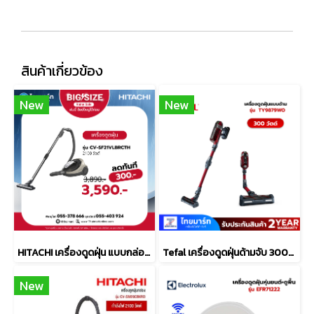
สินค้าเกี่ยวข้อง
New
New
HITACHI เครื่องดูดฝุ่น แบบกล่อง 2100 วัตต์ รุ่น CV-SF21VLBRCTH
Tefal เครื่องดูดฝุ่นด้ามจับ 300W TY9879WO
New