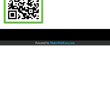
Copy right by www.thaimartonline.com
Powered by
MakeWebEasy.com