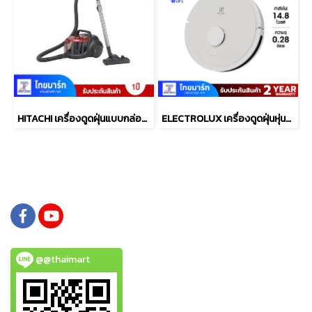
HITACHI เครื่องดูดฝุ่นแบบกล่อง 2000W รุ่นCV-SM20CBKRD
ELECTROLUX เครื่องดูดฝุ่นหุ่นยนต์+ถูพื้น Wifi รุ่น EFR71222
@@thaimart