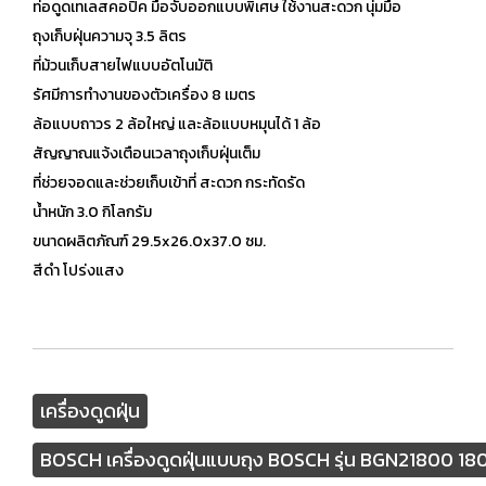
ท่อดูดเทเลสคอปิค มือจับออกแบบพิเศษ ใช้งานสะดวก นุ่มมือ
ถุงเก็บฝุ่นความจุ 3.5 ลิตร
ที่ม้วนเก็บสายไฟแบบอัตโนมัติ
รัศมีการทำงานของตัวเครื่อง 8 เมตร
ล้อแบบถาวร 2 ล้อใหญ่ และล้อแบบหมุนได้ 1 ล้อ
สัญญาณแจ้งเตือนเวลาถุงเก็บฝุ่นเต็ม
ที่ช่วยจอดและช่วยเก็บเข้าที่ สะดวก กระทัดรัด
น้ำหนัก 3.0 กิโลกรัม
ขนาดผลิตภัณฑ์ 29.5x26.0x37.0 ซม.
สีดำ โปร่งแสง
เครื่องดูดฝุ่น
BOSCH เครื่องดูดฝุ่นแบบถุง BOSCH รุ่น BGN21800 1800