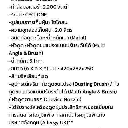
-กำลังมอเตอร์ : 2,200 วัตต์
-ระบบ : CYCLONE
-รูปแบบการเก็บฝุ่น : ไซโคลน
-ความจุกล่องเก็บฝุ่น : 2.0 ลิตร
-ชนิดท่อดูด : โลหะน้ำหนักเบา (Metal)
-หัวดูด : หัวดูดขนแปรงแบบปรับระดับได้ (Multi
Angle & Brush)
-น้ำหนัก : 5.1 กก.
-ขนาด (ก X ล X ส) มม. : 420x282x250
-สี : บริลเลียนท์เรด
-อุปกรณ์เสริม : หัวดูดขนแปรง (Dusting Brush) / หัว
ดูดขนแปรงแบบปรับระดับได้ (Multi Angle & Brush)
/ หัวดูดตามซอก (Crevice Nozzle)
-ได้รับรางวัลเครื่องดูดฝุ่นประสิทธิภาพยอดเยี่ยมใน
การลดสารก่อภูมิแพ้ จากสถาบันโรคภูมิแพ้ แห่ง
ประเทศอังกฤษ (Allergy UK)**