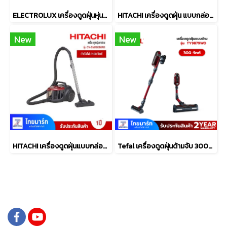
ELECTROLUX เครื่องดูดฝุ่นหุ่นยนต์+ถูพื้น Wifi รุ่น EFR71222
HITACHI เครื่องดูดฝุ่น แบบกล่อง 2100 วัตต์ รุ่น CV-SF21VLBRCTH
New
New
HITACHI เครื่องดูดฝุ่นแบบกล่อง 2000W รุ่นCV-SM20CBKRD
Tefal เครื่องดูดฝุ่นด้ามจับ 300W TY9879WO