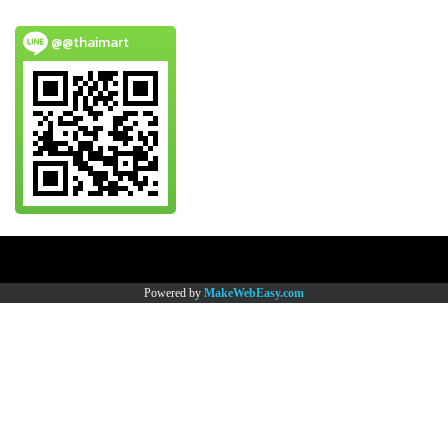
@@thaimart
Copy right by www.thaimartonline.com
Powered by
MakeWebEasy.com