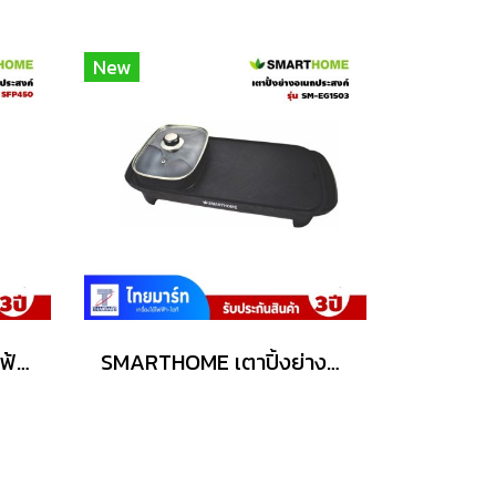
New
SMART HOME หม้ออไฟฟ้าเนกประสงค์ 1 ลิตร รุ่น SFP450
SMARTHOME เตาปิ้งย่างอเนกประสงค์พร้อมหม้อสุกี้ รุ่น SM-EG1503