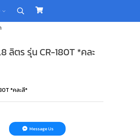
ิม
ำ
8 ลิตร รุ่น CR-180T *คละ
180T *คละสี*
Message Us