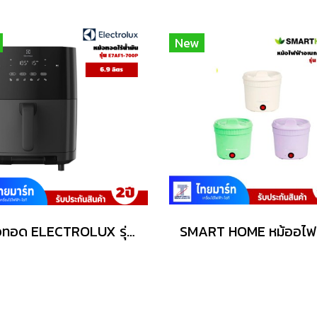
New
หม้อทอด ELECTROLUX รุ่น E7AF1-700P ขนาด6.9 ลิตร