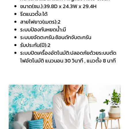
ขนาด(ซม.):39.8D x 24.3W x 29.4H
รีดแนวตั้ง:ได้
สายไฟยาว(เมตร):2
ระบบป้องกันหยดน้ำ:มี
ระบบขจัดตะกรัน:ช้อนดักจับตะกรัน
รับประกัน(ปี):2
ระบบปิดเครื่องอัตโนมัติ:ปลอดภัยด้วยระบบตัด
ไฟอัตโนมัติ แนวนอน 30 วินาที , แนวตั้ง 8 นาที