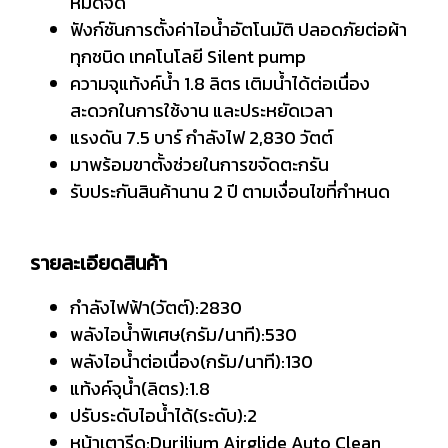
หมดจด
ฟังก์ชันการตั้งค่าไอน้ำอัตโนมัติ ปลอดภัยต่อผ้า
ทุกชนิด เทคโนโลยี Silent pump
ความจุแท้งค์น้ำ 1.8 ลิตร เติมน้ำได้ต่อเนื่อง
สะดวกในการใช้งาน และประหยัดเวลา
แรงดัน 7.5 บาร์ กำลังไฟ 2,830 วัตต์
มาพร้อมขาตั้งช่วยในการขจัดตะกรัน
รับประกันสินค้านาน 2 ปี ตามเงื่อนไขที่กำหนด
รายละเอียดสินค้า
กำลังไฟฟ้า(วัตต์):2830
พลังไอน้ำพิเศษ(กรัม/นาที):530
พลังไอน้ำต่อเนื่อง(กรัม/นาที):130
แท้งค์จุน้ำ(ลิตร):1.8
ปรับระดับไอน้ำได้(ระดับ):2
หน้าเตารีด:Durilium Airglide Auto Clean