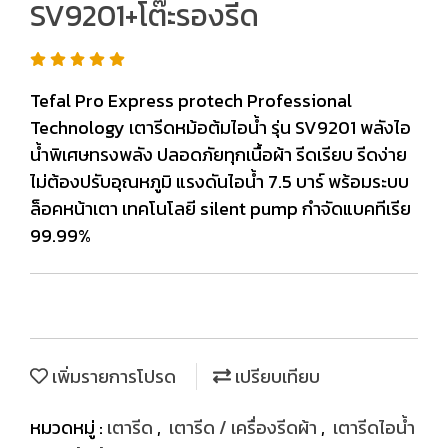
SV9201+โต๊ะรองรีด
Tefal Pro Express protech Professional
Technology เตารีดหม้อต้มไอน้ำ รุ่น SV9201 พลังไอ
น้ำพิเศษทรงพลัง ปลอดภัยทุกเนื้อผ้า รีดเรียบ รีดง่าย
ไม่ต้องปรับอุณหภูมิ แรงดันไอน้ำ 7.5 บาร์ พร้อมระบบ
ล็อคหน้าเตา เทคโนโลยี silent pump กำจัดแบคทีเรีย
99.99%
เพิ่มรายการโปรด
เปรียบเทียบ
หมวดหมู่ :
เตารีด
,
เตารีด / เครื่องรีดผ้า
,
เตารีดไอน้ำ