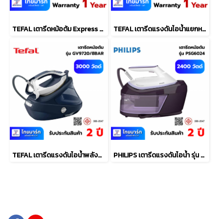
TEFAL เตารีดหม้อต้ม Express Essential (2400 วัตต์, สีม่วง/ขาว) รุ่น SV6110
TEFAL เตารีดแรงดันไอน้ำแยกหม้อต้ม Pro Express Ultimate II (7.7บาร์, 1.2ลิตร) รุ่น GV9712
TEFAL เตารีดแรงดันไอน้ำพลังสูง Pro Express Ultimate II เตารีดหม้อต้ม (3000 วัตต์, สีฟ้า) รุ่น GV9720 + โต๊ะรีดผ้า
PHILIPS เตารีดแรงดันไอน้ำ รุ่น PSG6024/30 1.8 ลิตร