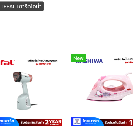
TEFAL เตารีดไอน้ำ
New