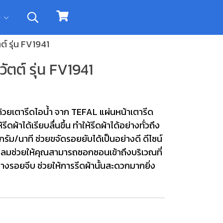
ิม
์ รุ่น FV1941
ัตต์ รุ่น FV1941
ณด้วยเตารีดไอน้ำ จาก TEFAL แผ่นหน้าเตารีด
ผ้าได้เรียบลื่นขึ้น ทำให้รีดผ้าได้อย่างทั่วถึง
 กรัม/นาที ช่วยขจัดรอยยับได้เป็นอย่างดี ดีไซน์
ลมช่วยให้คุณสามารถซอกซอนเข้าถึงบริเวณที่
่างรอยจีบ ช่วยให้การรีดผ้านั้นสะดวกมากยิ่ง