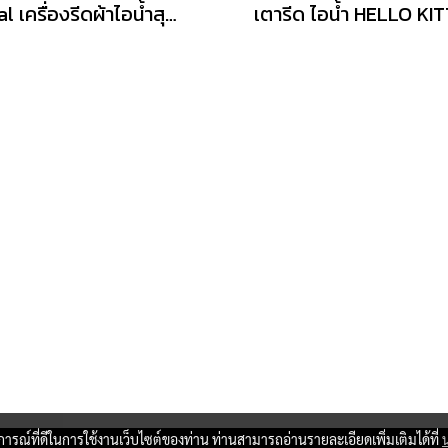
Tefal เครื่องรีดผ้าไอน้ำสุญญากาศ1400W สีEucalyptus รุ่นDT9814F0
บการณ์ที่ดีในการใช้งานเว็บไซต์ของท่าน ท่านสามารถอ่านรายละเอียดเพิ่มเติมได้ที่