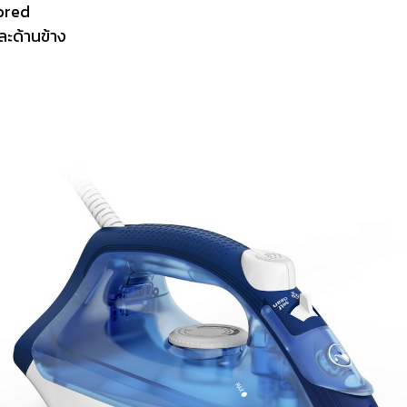
lored
ละด้านข้าง