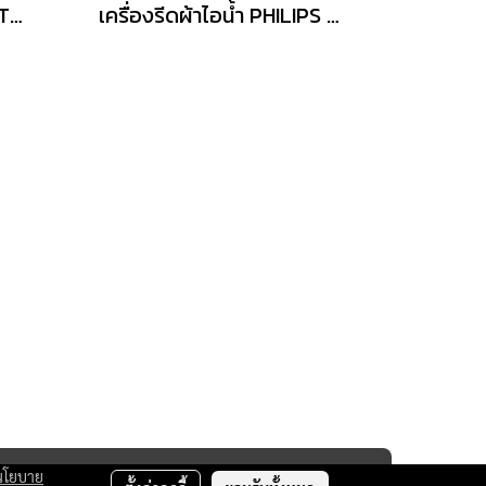
เตารีด ไอน้ำ HELLO KITTY | รุ่น HD-204
เครื่องรีดผ้าไอน้ำ PHILIPS รุ่น STE1020/40
นโยบาย