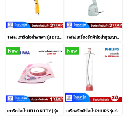
Tefal เตารีดไอน้ำพกพา รุ่น DT2026E1 สีเหลือง
Tefal เครื่องรีดผ้าไอน้ำสุญญากาศ1400W สีEucalyptus รุ่นDT9814F0
New
New
เตารีด ไอน้ำ HELLO KITTY | รุ่น HD-204
เครื่องรีดผ้าไอน้ำ PHILIPS รุ่น STE1020/40