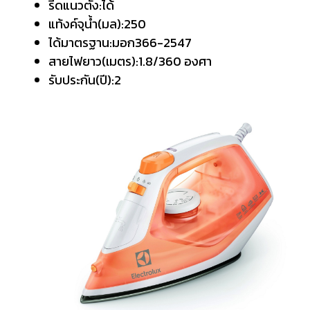
รีดแนวตั้ง:ได้
แท้งค์จุน้ำ(มล):250
ได้มาตรฐาน:มอก366-2547
สายไฟยาว(เมตร):1.8/360 องศา
รับประกัน(ปี):2