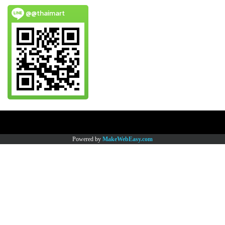
@@thaimart
Copy right by www.thaimartonline.com
Powered by
MakeWebEasy.com