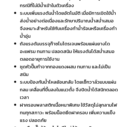
กรณีที่ไม่มีน้ำเข้าในตัวเครื่อง
ระบบเพิ่มแรงดันน้ำโดยอัตโนมัติ เมื่อมีการเปิดใช้น้ำ
ส่งน้ำอย่างต่อเนื่องและรักษาปริมาณน้ำสม่ำเสมอ
จึงเหมาะสำหรับใช้กับเครื่องทำน้ำร้อนหรือเครื่องทำ
น้ำอุ่น
ถังแรงดันบรรจุก๊าซไนโตรเจนพร้อมแผ่นยางได
อะแฟรม ทนทาน ปลอดสนิม ให้แรงดันได้สม่ำเสมอ
ตลอดอายุการใช้งาน
ชุดหัวปั๊มทำจากทองแดงผสม ทนทาน และไม่เป็น
สนิม
ระบบป้องกันน้ำไหลย้อนกลับ โดยเช็กวาล์วแบบแผ่น
กลม เคลื่อนที่ขึ้นลงในแนวตั้ง จึงปิดน้ำได้สนิทตลอด
เวลา
ฝาครอบพลาสติกเนื้อหนาพิเศษ ใช้วัสดุไม่ลุกลามไฟ
ทนทุกสภาวะ พร้อมน็อตยึดฝาครอบ เพิ่มความแข็ง
แรง ปลอดภัย