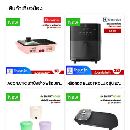
สินค้าเกี่ยวข้อง
New
New
ACONATIC เตาปิ้งย่าง พร้อมชาบู รุ่น AN-PSG1225
หม้อทอด ELECTROLUX รุ่น E7AF1-700P ขนาด6.9 ลิตร
New
New