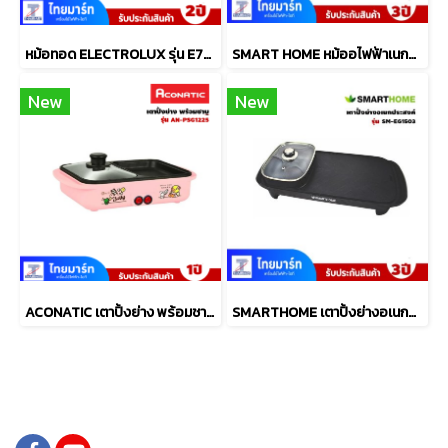
หม้อทอด ELECTROLUX รุ่น E7AF1-700P ขนาด6.9 ลิตร
SMART HOME หม้ออไฟฟ้าเนกประสงค์ 1 ลิตร รุ่น SFP450
New
New
ACONATIC เตาปิ้งย่าง พร้อมชาบู รุ่น AN-PSG1225
SMARTHOME เตาปิ้งย่างอเนกประสงค์พร้อมหม้อสุกี้ รุ่น SM-EG1503