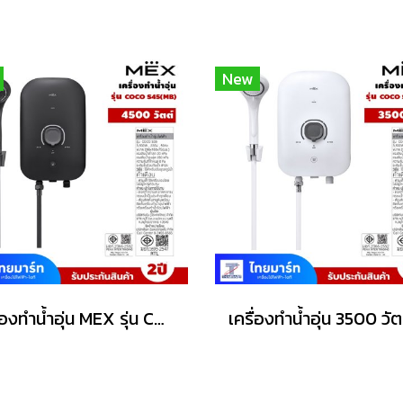
New
เครื่องทำน้ำอุ่น MEX รุ่น COCO S45 (MB) 4500วัตต์