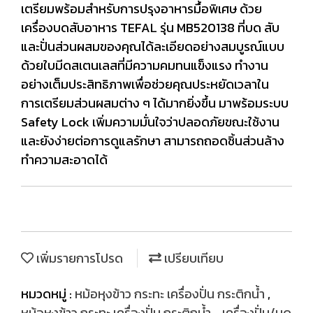
เตรียมพร้อมสำหรับการปรุงอาหารมื้อพิเศษ ด้วย
เครื่องบดสับอาหาร TEFAL รุ่น MB520138 ที่บด สับ
และปั่นส่วนผสมของคุณได้ละเอียดอย่างสมบูรณ์แบบ
ด้วยใบมีดสเตนเลสที่มีความคมทนแข็งแรง ทำงาน
อย่างเต็มประสิทธิภาพเพื่อช่วยคุณประหยัดเวลาใน
การเตรียมส่วนผสมต่าง ๆ ได้มากยิ่งขึ้น มาพร้อมระบบ
Safety Lock เพิ่มความมั่นใจว่าปลอดภัยขณะใช้งาน
และยังง่ายต่อการดูแลรักษา สามารถถอดชิ้นส่วนล้าง
ทำความสะอาดได้
เพิ่มรายการโปรด
เปรียบเทียบ
หมวดหมู่ :
หม้อหุงข้าว กระทะ เครื่องปั่น กระติกน้ำ
,
หม้อหุงข้าว กระทะ เครื่องปั่น กระติกน้ำ
,
เครื่องปั่น/บด