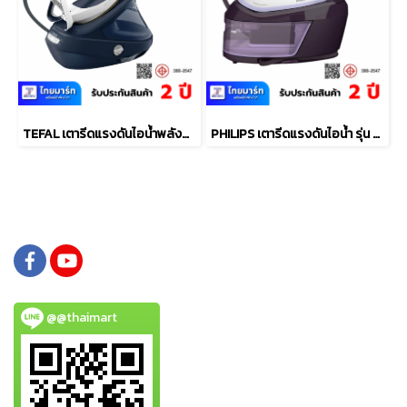
TEFAL เตารีดแรงดันไอน้ำพลังสูง Pro Express Ultimate II เตารีดหม้อต้ม (3000 วัตต์, สีฟ้า) รุ่น GV9720 + โต๊ะรีดผ้า
PHILIPS เตารีดแรงดันไอน้ำ รุ่น PSG6024/30 1.8 ลิตร
@@thaimart