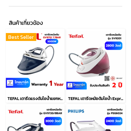
สินค้าเกี่ยวข้อง
Best Seller
TEFAL เตารีดแรงดันไอน้ำแยกหม้อต้ม Pro Express Ultimate II (7.7บาร์, 1.2ลิตร) รุ่น GV9712
TEFAL เตารีดหม้อต้มไอน้ำ Express Protect (2830 วัตต์, สี Burgundy/White) รุ่น SV9201+โต๊ะรองรีด