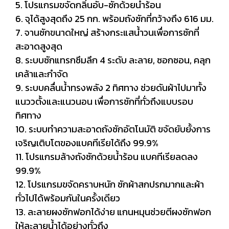
5. โปรแกรมขจัดกลิ่นอับ-ซักด้วยน้ำร้อน
6. จุได้สูงสุดถึง 25 กก. พร้อมถังซักที่กว้างถึง 616 มม.
7. จานซักขนาดใหญ่ สร้างกระแสน้ำวนเพื่อการซักที่
สะอาดสูงสุด
8. ระบบซักแทรกซึมลึก 4 ระดับ ละลาย, ซอกซอน, คลุก
เคล้าและกำจัด
9. ระบบคลื่นน้ำทรงพลัง 2 ทิศทาง ช่วยดันผ้าไปมาทั้ง
แนววตั้งและแนวนอน เพื่อการซักที่ทั่วถึงแบบรอบ
ทิศทาง
10. ระบบทำความสะอาดถังซักอัตโนมัติ ขจัดยับยั้งการ
เจริญเติบโตของแบคทีเรียได้ถึง 99.9%
11. โปรแกรมล้างถังซักด้วยน้ำร้อน แบคทีเรียลดลง
99.9%
12. โปรแกรมขจัดคราบหนัก ซักผ้าสกปรกมากและผ้า
ทั่วไปได้พร้อมกันในครั้งเดียว
13. ละลายผงซักฟอกได้ง่าย แกนหมุนช่วยตีผงซักฟอก
ให้ละลายน้ำได้อย่างทั่วถึง