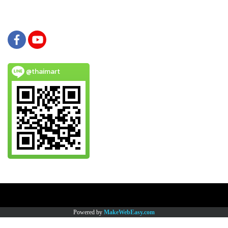
@thaimart
Copy right by www.thaimartonline.com
Powered by
MakeWebEasy.com