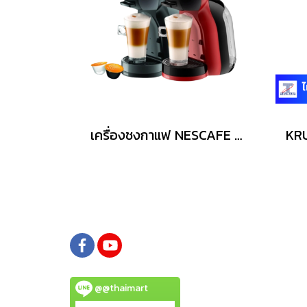
เครื่องชงกาแฟ NESCAFE 0.8 ลิตร รุ่น KP120866
@@thaimart