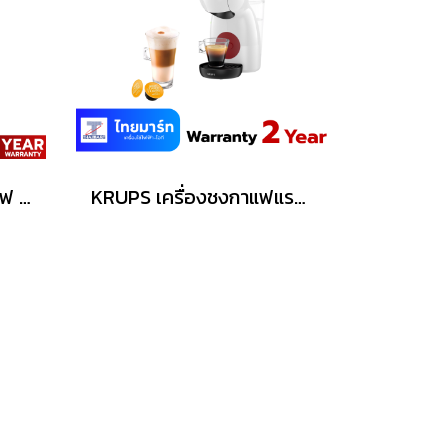
MY HOME เครื่องชงกาแฟ สีเบจ รุ่น CF002
KRUPS เครื่องชงกาแฟแรงดัน PICCOLO XS รุ่น KP1A0166 แรงดัน 15 บาร์