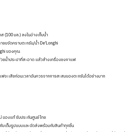
ดส (100 มล.) ลงในอ่างเก็บน้ำ
ละลายขจัดคราบตะกรัน/น้ำ De'Longhi
nghi ของคุณ
ำด้วยน้ำประปาที่สะอาด แล้วล้างเครื่องชงกาแฟ
งกาแฟจะเสียก่อนเวลาอันควรจากการสะสมของตะกรันได้อย่างมาก
่ ของแท้ รับประกันศูนย์ไทย
บเต็มรูปแบบและจัดส่งพร้อมกับสินค้าทุกชิ้น