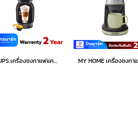
KRUPS เครื่องชงกาแฟแคปซูล MINI ME NDG KRUPS รุ่น KP1208 สีดำ