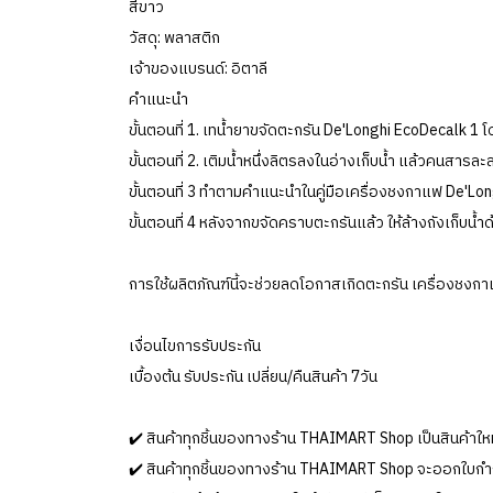
สีขาว
วัสดุ: พลาสติก
เจ้าของแบรนด์: อิตาลี
คำแนะนำ
ขั้นตอนที่ 1. เทน้ำยาขจัดตะกรัน De'Longhi EcoDecalk 1 โ
ขั้นตอนที่ 2. เติมน้ำหนึ่งลิตรลงในอ่างเก็บน้ำ แล้วคนสาร
ขั้นตอนที่ 3 ทำตามคำแนะนำในคู่มือเครื่องชงกาแฟ De'Lo
ขั้นตอนที่ 4 หลังจากขจัดคราบตะกรันแล้ว ให้ล้างถังเก็บน้
การใช้ผลิตภัณฑ์นี้จะช่วยลดโอกาสเกิดตะกรัน เครื่องช
เงื่อนไขการรับประกัน
เบื้องต้น รับประกัน เปลี่ยน/คืนสินค้า 7วัน
✔️ สินค้าทุกชิ้นของทางร้าน THAIMART Shop เป็นสินค้าใหม
✔️ สินค้าทุกชิ้นของทางร้าน THAIMART Shop จะออกใบกำกั