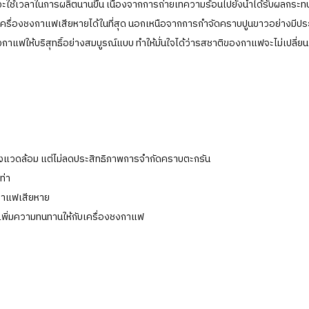
ช้เวลาในการผลิตนานขึ้น เนื่องจากการถ่ายเทความร้อนไปยังน้ำได้รับผลกระท
ำให้เครื่องชงกาแฟเสียหายได้ในที่สุด นอกเหนือจากการกำจัดคราบปูนขาวอย่างมีปร
ชงกาแฟให้บริสุทธิ์อย่างสมบูรณ์แบบ ทำให้มั่นใจได้ว่ารสชาติของกาแฟจะไม่เปลี่
่งแวดล้อม แต่ไม่ลดประสิทธิภาพการจำกัดคราบตะกรัน
ท่า
งกาแฟเสียหาย
็เพิ่มความทนทานให้กับเครื่องชงกาแฟ