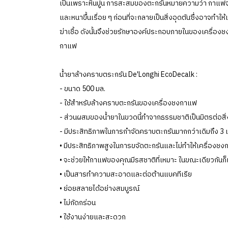
เป็นเพราะหินปูน การสะสมของตะกรันหมายความว่า กาแฟจะใ
และหนาขึ้นเรื่อย ๆ ก่อนที่จะกลายเป็นสิ่งอุดตันซึ่งอาจท
ฆ่าเชื้อ ดังนั้นจึงช่วยรักษาองค์ประกอบภายในของเครื่อง
กาแฟ
น้ำยาล้างคราบตระกรัน De'Longhi EcoDecalk :
- ขนาด 500 มล.
- ใช้สำหรับล้างคราบตะกรันของเครื่องชงกาแฟ
- ส่วนผสมของน้ำยาในขวดนี้ทำจากธรรมชาติเป็นมิตรต่อสิ
- มีประสิทธิภาพในการกำจัดคราบตะกรันมากกว่าเดิมถึง 3 เ
• มีประสิทธิภาพสูงในการขจัดตะกรันและไม่ทำให้เครื่องช
• จะช่วยให้กาแฟของคุณมีรสชาติที่เหมาะ ในขณะเดียวกันก
• เป็นสารทำความสะอาดและต่อต้านแบคทีเรีย
• ย่อยสลายได้อย่างสมบูรณ์
• ไม่กัดกร่อน
• ใช้งานง่ายและสะดวก