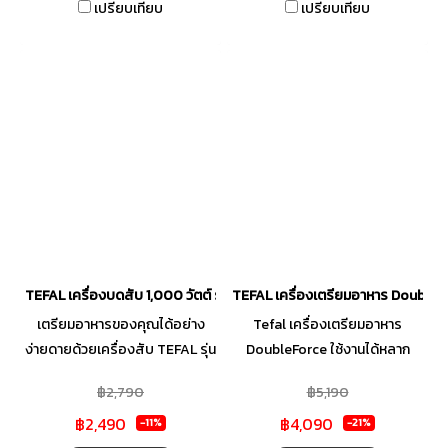
เปรียบเทียบ
เปรียบเทียบ
สะอาดง่าย ถาดรองอาหารช่วย
ส่วนผสมได้มากมาย ไม่ว่าจะเป็น
เก็บเศษขนมปังระหว่างการทำงาน
เนื้อสัตว์ที่มีความเหนียว หรือ
และสามารถถอดทำความสะอาดได้
เครื่องเทศ
ง่าย ดีไซน์เรียบง่ายแต่ทันสมัย
เหมาะอย่างยิ่งสำหรับวางในครัว
เพื่อปิ้งขนมปังและตกแต่ง
TEFAL เครื่องบดสับ 1,000 วัตต์ รุ่น DPA130
TEFAL เครื่องเตรียมอาหาร Double Fo
เตรียมอาหารของคุณได้อย่าง
Tefal เครื่องเตรียมอาหาร
ง่ายดายด้วยเครื่องสับ TEFAL รุ่น
DoubleForce ใช้งานได้หลาก
DPA130 ใบมีดสแตนเลสสตีลที่
หลายฟังก์ชั่น มอบทั้งการปั่นที่ทรง
฿2,790
฿5,190
แข็งแรงทนทานพร้อมคุณสมบัติ
พลังและรวดเร็วด้วยแกนมอเตอร์
฿2,490
฿4,090
ป้องกันสนิม ช่วยให้สับอาหารได้
สองแกนที่ผสานทั้งสอง
-11%
-21%