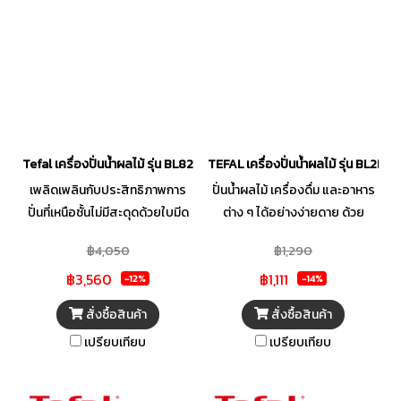
Tefal เครื่องปั่นน้ำผลไม้ รุ่น BL82AD31 2ลิตร
TEFAL เครื่องปั่นน้ำผลไม้ รุ่น BL2B11 
เพลิดเพลินกับประสิทธิภาพการ
ปั่นน้ำผลไม้ เครื่องดื่ม และอาหาร
ปั่นที่เหนือชั้นไม่มีสะดุดด้วยใบมีด
ต่าง ๆ ได้อย่างง่ายดาย ด้วย
คมเคลือบด้วยไทเทเนียม แข็งแรง
เครื่องปั่นแบรนด์คุณภาพจาก
฿4,050
฿1,290
ทนทาน ใช้เทคโนโลยี พาวเวลลิค
TEFAL สามารถปั่นส่วนผสมได้ทั้ง
฿3,560
฿1,111
ไลฟ์ (PowerLix Life) ที่สามารถ
แบบน้ำและแบบแห้งได้ทุกความ
-12%
-14%
ปั่นส่วนผสมได้อย่างละเอียด
ต้องการ ปรับระดับความเร็วได้ 1
สั่งซื้อสินค้า
สั่งซื้อสินค้า
เนียนเป็นเนื้อเดียวกัน ด้วย
จังหวะ และฟังก์ชันปั่นเป็นจังหวะ
เปรียบเทียบ
เปรียบเทียบ
เทคโนโลยีการปั่นแบบหมุนวนเป็น
ควบคุมการปั่นได้อย่างสมบูรณ์
เกลียวที่ดึงส่วนผสมลงสู่ใบมีด จึง
แบบ มาพร้อมเทคโนโลยีการบดน้ำ
ได้เนื้อสัมผัสของการปั่นที่ละเอียด
แข็ง ที่จะเปลี่ยนน้ำแข็งให้กลายเป็น