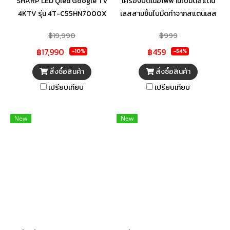
SHARP LED Qled Google TV
เครื่องบดเนื้อไฟฟ้ามีใบมีดสแตน
4KTV รุ่น 4T-C55HN7000X
เลสสามชิ้นใบมีดทำจากสแตนเลส
4 Cr13 (3 ชั้น)
฿19,990
฿999
฿17,990
฿459
-10%
-54%
สั่งซื้อสินค้า
สั่งซื้อสินค้า
เปรียบเทียบ
เปรียบเทียบ
New
New