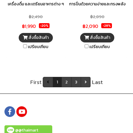
เครื่องดื่ม และเตรียมอาหารต่าง ๆ
การปั่นด้วยความง่ายและทรงพลัง
ได้อย่างง่ายดาย ด้วยเครื่องปั่น
ด้วยเทคโนโลยี Powelix ที่เป็น
฿2,490
฿2,890
คุณภาพจากแบรนด์ TEFAL มา
เอกสิทธิ์เฉพาะ ซึ่งเป็นใบมีดสเต
฿1,990
฿2,090
พร้อมฟังก์ชันการบดน้ำแข็งให้
นเลส 6 แฉก ที่ทำให้แน่ใจได้ถึง
-20%
-28%
กลายเป็นเกล็ดได้ในเวลาไม่ถึงนาที
ประสิทธิภาพการทำงาน และ
สั่งซื้อสินค้า
สั่งซื้อสินค้า
สามารถปั่นส่วนผสมให้มีเนื้อเนียน
เปรียบเทียบ
เปรียบเทียบ
ละเอียด แม้แต่ส่วนผสมที่แข็ง
ที่สุด ใช้งานได้อย่างยาวนาน
เครื่องปั่นอาหารขนาด 600 W
เครื่องนี้มีระบบ Air Cooling
System อันทันสมัยที่จะช่วยให้การ
First
Last
1
2
3
ไหลเวียนอากาศรอบมอเตอร์ดีขึ้น
@@thaimart