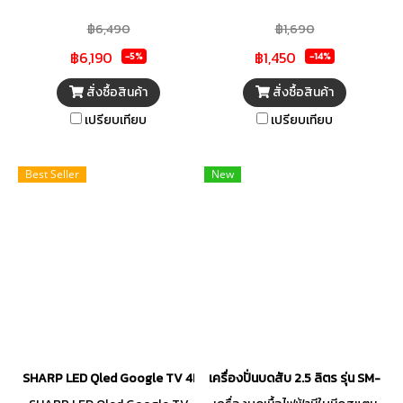
เครื่องดื่มเมนูปั่นตามต้องการ ด้วย
อาชีพ
฿6,490
฿1,690
มอเตอร์ที่ทรงพลังของเครื่องปั่น
฿6,190
฿1,450
น้ำผลไม้ จาก ELECTROLUX รุ่น
-5%
-14%
E7TB1-700P ช่วยในการตัดสับ
สั่งซื้อสินค้า
สั่งซื้อสินค้า
วัตถุดิบและส่วนผสมได้อย่าง
เปรียบเทียบ
เปรียบเทียบ
สม่ำเสมอ เลือกความเร็วในการปั่น
ได้ตามต้องการ ทั้งยังรักษา
ความเร็วคงที่อย่างชาญฉลาด ไม่
Best Seller
New
ว่าจะผสมส่วนผสมหรือปริมาณ
ประเภทใดก็ตาม เพื่อให้แน่ใจว่ามี
เนื้อสัมผัสที่สม่ำเสมอตลอด
นอกจากนี้คุณสามารถเลือก
โปรแกรมอัตโนมัติที่มีมาให้ 6
โปรแกรม ไม่ว่าจะบดน้ำแข็ง ปั่นซุป
หรือสมูทตี้ หรือปั่นน้ำผลไม้ในไม่กี่
นาทีอย่างง่ายดาย
SHARP LED Qled Google TV 4KTV รุ่น 4T-C55HN7000X
เครื่องปั่นบดสับ 2.5 ลิตร รุ่น SM-CP