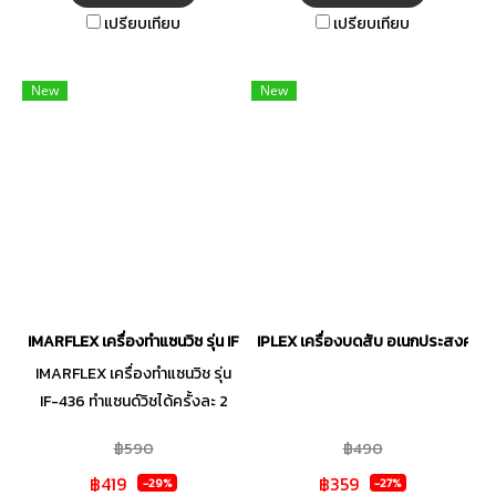
ลง ก็พร้อมอร่อยได้ทันใจ ปิ้ง
เปรียบเทียบ
เปรียบเทียบ
ขนมปังได้พร้อมกันครั้งละ 2 แผ่น
เหมาะสำหรับมื้อเช้าที่เร่งรีบ กำลัง
ไฟ 700 วัตต์ ปิ้งได้รวดเร็วทันใจ
New
New
ไม่ต้องรอนาน ดีไซน์กะทัดรัด ไม่
เปลืองพื้นที่บนเคาน์เตอร์ครัว ซื้อ
วันนี้ !! พร้อมนำความสุขและเสน่ห์
จากโลกของ SANRIO มาสู่โต๊ะ
อาหารของคุณ
IMARFLEX เครื่องทำแซนวิช รุ่น IF-436 กำลังไฟ 750 วัตต์
IPLEX เครื่องบดสับ อเนกประสงค์ ความ
IMARFLEX เครื่องทำแซนวิช รุ่น
IF-436 ทำแซนด์วิชได้ครั้งละ 2
แผ่น กำลังไฟ 750 วัตต์ ให้ทุกๆ
฿590
฿490
เช้าของคุณ หอมกรุ่นไปด้วยกลิ่น
฿419
฿359
ขนมปัง ด้วยเครื่องปิ้งขนมปังแบบ
-29%
-27%