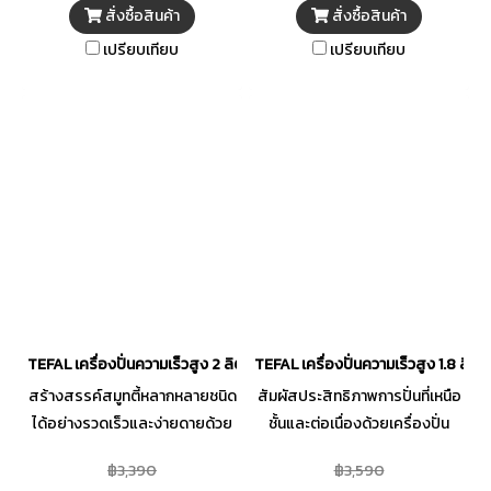
ละเอียด ประหยัดเวลาในการเตรี
คุณสมบัติเข้าไว้ด้วยกัน! พร้อมใบ
สั่งซื้อสินค้า
สั่งซื้อสินค้า
ยมอาหาร มาพร้อมระบบ Safety
มีด PowelixLife รุ่นใหม่ล่าสุดที่จะ
เปรียบเทียบ
เปรียบเทียบ
Lock เพื่อความปลอดภัยในการใช้
ทำให้คุณประทับใจกับการเตรียม
งาน นอกจากนี้ ชิ้นส่วนที่ถอดออก
ส่วนผสมต่างๆ ได้อย่างรวดเร็ว /
ได้ยังทำความสะอาดง่าย
ใบมีดเคลือบด้วยไทเทเนียมที่มี
รอยหยักด้านบนและเนียนเรียบที่
ด้านล่าง มอบการบดสับที่สมบูรณ์
แบบ
TEFAL เครื่องปั่นความเร็วสูง 2 ลิตร รุ่น BL77TAT0
TEFAL เครื่องปั่นความเร็วสูง 1.8 ลิต
สร้างสรรค์สมูทตี้หลากหลายชนิด
สัมผัสประสิทธิภาพการปั่นที่เหนือ
ได้อย่างรวดเร็วและง่ายดายด้วย
ชั้นและต่อเนื่องด้วยเครื่องปั่น
เครื่องปั่น TEFAL BL77TAT0
ความเร็วสูง TEFAL มอบผลลัพธ์
฿3,390
฿3,590
ด้วยเทคโนโลยีสแตนเลสสตีล 6
ที่นุ่มนวลและสม่ำเสมอด้วย