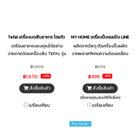
Tefal เครื่องบดสับอาหาร โถแก้ว 500W รุ่น MB603166
MY HOME เครื่องปิ้งขนมปัง LINE FRI
เตรียมอาหารของคุณได้อย่าง
ผลิตจากวัสดุ ตัวเครื่องปิ้งผลิต
ง่ายดายด้วยเครื่องสับ TEFAL รุ่น
จากพลาสติกทนความร้อนเคลือบ
DPA130 ใบมีดสแตนเลสสตีลที่
สีสวยงาม ปิ้งได้เครื่องละ 2 แผ่น
฿1,890
฿599
แข็งแรงทนทานพร้อมคุณสมบัติ
จะได้ลายหน้าขนมปังเป็นลาย
฿1,670
฿499
ป้องกันสนิม ช่วยให้สับอาหารได้
การ์ตูน มีปุ่มปรับระดับความร้อน 5
-12%
-17%
ละเอียด ประหยัดเวลาในการเตรี
ระดับ มีปุ่ม Stop เมื่อต้องการหยุด
สั่งซื้อสินค้า
สั่งซื้อสินค้า
ยมอาหาร มาพร้อมระบบ Safety
การทำงาน มีถาดรองเศษขนมปัง
(มีหลายคุณสมบัติให้เลือก)
Lock เพื่อความปลอดภัยในการใช้
กำลังไฟ 700 วัตต์ 220 V 50Hz
เปรียบเทียบ
เปรียบเทียบ
งาน นอกจากนี้ ชิ้นส่วนที่ถอดออก
ประโยชน์ใช้สำหรับปิ้งขนมปัง
ได้ยังทำความสะอาดง่าย
สามารถปิ้งได้ครั้งละ 2 แผ่น
Pre-Order