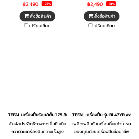
฿2,490
฿2,490
ใบมีด Powelix เอกสิทธิ์เฉพาะ
มอเตอร์ทรงพลัง 1200 วัตต์ และ
-27%
-31%
เครื่องปั่นนี้มอบผลลัพธ์ที่สมบูรณ์
ระดับความเร็วที่ปรับได้ 6 ระดับ ใบ
สั่งซื้อสินค้า
สั่งซื้อสินค้า
แบบในเวลาอันรวดเร็ว ด้วยการ
มีดคมเป็นพิเศษผสานกับมอเตอร์
เปรียบเทียบ
เปรียบเทียบ
ตั้งค่าความเร็วที่ปรับได้ 2 ระดับ
1200 วัตต์ ช่วยให้คุณได้ผลลัพธ์ที่
และฟังก์ชันพัลส์ ช่วยให้คุณได้เนื้อ
ดียิ่งกว่าที่เคย
สัมผัสที่ต้องการอย่างแม่นยำ
ระบบระบายความร้อนในตัวช่วยให้
มอเตอร์ทำงานได้อย่างยาวนาน
TEFAL เครื่องปั่นร้อน/เย็น 1.75 ลิตร รุ่น BL511868
TEFAL เครื่องปั่น รุ่น BL47YB พลาสติ
สัมผัสประสิทธิภาพการปั่นที่เหนือ
เพลิดเพลินกับเครื่องดื่มแก้วโปรด
กว่าด้วยเครื่องปั่นความเร็วสูง
ของคุณด้วยเครื่องปั่นมืออาชีพ