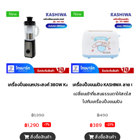
New
New
เครื่องปั่นอเนกประสงค์ 380W Kashiwa รุ่น KW-006
เครื่องปิ้งขนมปัง KASHIWA ลาย Cinn
เปลี่ยนเช้าที่แสนธรรมดาให้สดใส
ไปกับเครื่องปิ้งขนมปัง
CINNAMOROLL รุ่น YT1001 ที่จะ
฿1,390
฿490
มาเติมเต็มความสดใสให้ห้องครัว
฿1,290
฿389
ของคุณ ใช้งานง่าย สะดวก
-7%
-21%
รวดเร็ว เพียงแค่ใส่ขนมปังและกด
สั่งซื้อสินค้า
สั่งซื้อสินค้า