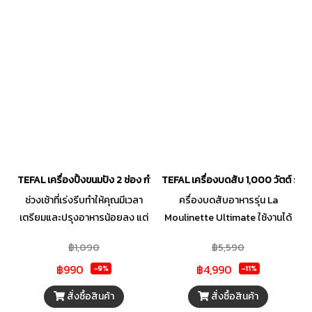
คุณสะดวกสบายในการปิ้งขนมปัง
ต่าง ๆ ได้สะดวกรวดเร็ว
TEFAL เครื่องปิ้งขนมปัง 2 ช่อง กำลังไฟ 850 วัตต์ รุ่น TT1321
TEFAL เครื่องบดสับ 1,000 วัตต์ รุ่น
ช่วงเช้าที่เร่งรีบทำให้คุณมีเวลา
ครื่องบดสับอาหารรุ่น La
เตรียมและปรุงอาหารน้อยลง แต่
Moulinette Ultimate ใช้งานได้
เครื่องปิ้งขนมปังจาก TEFAL รุ่นนี้
ดีเยี่ยมแม้กับส่วนผสมที่เหนียว
฿1,090
฿5,590
ช่วยให้คุณปิ้งขนมปังได้ 2 แผ่น
ที่สุด ด้วยเทคโนโลยีใบมีด
฿990
฿4,990
พร้อมกันอย่างรวดเร็ว เครื่องนี้
Powelix Life เป็นใบมีด 2 เล่มที่มี
-9%
-11%
ปรับความร้อนได้ 7 ระดับ เพื่อ
ความคมเป็นพิเศษ เคลือบด้วย
สั่งซื้อสินค้า
สั่งซื้อสินค้า
ความกรอบที่ต้องการ ทำความ
ฮาร์ดไทเทเนียม จึงสามารถบดสับ