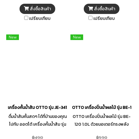
แซนวิช ที่ใช้งานได้ง่าย มีระบบไฟ
สั่งซื้อสินค้า
สั่งซื้อสินค้า
แสดงสถานะการทำงาน จนได้
เปรียบเทียบ
เปรียบเทียบ
ขนมปังที่กรอบน่ารับประทาน
New
New
เครื่องคั้นน้ำส้ม OTTO รุ่น JE-341A ขนาด 0.7 ลิตร
OTTO เครื่องปั่นน้ำผลไม้ รุ่น BE-120 
ดื่มน้ำส้มคั้นสดๆ ได้ที่บ้านของคุณ
OTTO เครื่องปั่นน้ำผลไม้ รุ่น BE-
ไปกับ ออตโต้ เครื่องคั้นน้ำส้ม รุ่น
120 1.0L ด้วยมอเตอร์ทรงพลัง
JE-341A เครื่องคั้นน้ำส้มขนาด
350 วัตต์ โถปั่นและโถบดที่ผลิต
฿490
฿590