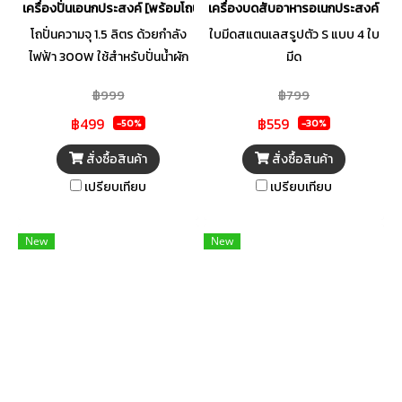
เครื่องปั่นเอนกประสงค์ [พร้อมโถบด] l รุ่น BD-1510
เครื่องบดสับอาหารอเนกประสงค์ 3 ลิต
โถปั่นความจุ 1.5 ลิตร ด้วยกำลัง
ใบมีดสแตนเลสรูปตัว S แบบ 4 ใบ
ไฟฟ้า 300W ใช้สำหรับปั่นน้ำผัก
มีด
ผลไม้ในครัวเรือน มีปุ่มกด 5 ปุ่ม
฿999
฿799
ปรับความเร็วได้ 3 ระดับ พร้อม
฿499
฿559
ด้วยปุ่ม Pulse ขณะปั่นอาหาร ใบ
-50%
-30%
มีดสแตนเลส ทนทาน ไม่เป็นสนิม
สั่งซื้อสินค้า
สั่งซื้อสินค้า
เปรียบเทียบ
เปรียบเทียบ
New
New