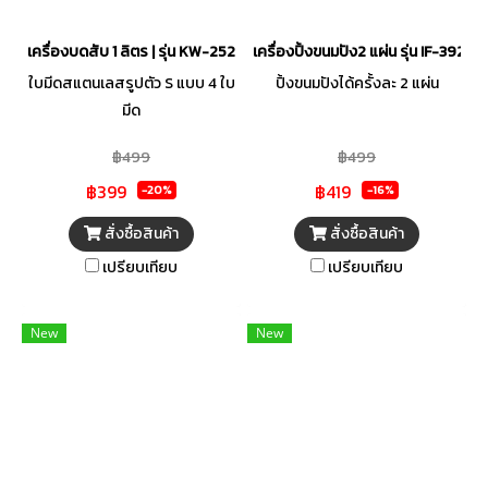
เครื่องบดสับ 1 ลิตร | รุ่น KW-252
เครื่องปิ้งขนมปัง2 แผ่น รุ่น IF-392 ม
ใบมีดสแตนเลสรูปตัว S แบบ 4 ใบ
ปิ้งขนมปังได้ครั้งละ 2 แผ่น
มีด
฿499
฿499
฿399
฿419
-20%
-16%
สั่งซื้อสินค้า
สั่งซื้อสินค้า
เปรียบเทียบ
เปรียบเทียบ
New
New