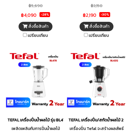
TEFAL ปั่นส่วนผสมต่างๆ ได้
จาก TEFAL เครื่องปั่นนี้มาพร้อม
฿5,690
฿3,150
อย่างราบรื่น เนียนละเอียด
ระบบปรับความเร็วการปั่นที่
฿4,090
฿2,190
สม่ำเสมอ ด้วยมอเตอร์ทรงพลัง
สะดวกสบาย ตัวเครื่องมาพร้อม
-28%
-30%
1,000 วัตต์ และการตั้งค่า
ดีไซน์ทันสมัยและด้ามจับที่กระชับ
สั่งซื้อสินค้า
สั่งซื้อสินค้า
ความเร็ว 6 ระดับ ใช้งานง่ายด้วย
มือ เหมาะกับไลฟ์สไตล์ของคุณ
เปรียบเทียบ
เปรียบเทียบ
โปรแกรมอัตโนมัติ 10 โปรแกรม
อีกทั้งยังช่วยให้คุณได้เนื้อสัมผัสที่
ครอบคลุมทั้งนมถั่วเหลือง สมูทตี้
สมบูรณ์แบบของอาหารและ
บดน้ำแข็ง และแม้แต่การทำความ
เครื่องดื่มตามต้องการ
สะอาด
TEFAL เครื่องปั่นน้ำผลไม้ รุ่น BL478 ขนาด 2 ลิตร สีขาว
TEFAL เครื่องปั่น/สกัดน้ำผลไม้ 2 ลิตร
เพลิดเพลินกับการปั่นน้ำผลไม้
เครื่องปั่น Tefal จะสร้างผลลัพธ์