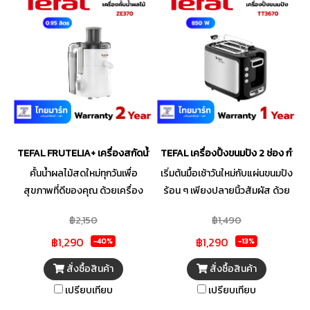
ไม่เป็นก้อน ปั่นได้แม้ส่วนผสมเนื้อ
เกล็ดได้ภายในเวลาไม่ถึงนาที เพิ่ม
แข็งที่ปั่นยาก ใบมีดสเตนเลสสตีล
ความสะดวกในการทำอาหารของ
ไร้สนิม พร้อมดีไซน์มุมการตัดที่
คุณได้ทุกเมนู
เหมาะสม ทำให้ตัดส่วนผสมเนื้อ
แข็งได้อย่างมีประสิทธิภาพ ใช้งาน
ได้อย่างง่ายดายด้วย 3 โปรแกรม
อัตโนมัติ สมูทตี้ บดน้ำแข็ง และออ
โต้คลีน (ทำความสะอาดอัตโนมัติ)
TEFAL FRUTELIA+ เครื่องสกัดน้ำผลไม้ รุ่น ZE-370 สีขาว
TEFAL เครื่องปิ้งขนมปัง 2 ช่อง กำลัง
คั้นน้ำผลไม้สดใหม่ทุกวันเพื่อ
เริ่มต้นมื้อเช้าวันใหม่กับแผ่นขนมปัง
สุขภาพที่ดีของคุณ ด้วยเครื่อง
ร้อน ๆ เพียงปลายนิ้วสัมผัส ด้วย
สกัดน้ำผลไม้แบรนด์คุณภาพจาก
เครื่องปิ้งขนมปังคุณภาพจาก
฿2,150
฿1,490
TEFAL ปรับความเร็วได้ 2 ระดับ
TEFAL สามารปรับระดับความ
฿1,290
฿1,290
พร้อมระบบปั่นเป็นจังหวะ เพื่อการ
เกรียมได้ 7 ระดับ มีปุ่มยกเลิกการ
-40%
-13%
หั่น และคั้นผสมผลไม้เนื้อแข็งได้
ปิ้งขนมปังได้ตลอดเวลา พิเศษกับ
สั่งซื้อสินค้า
สั่งซื้อสินค้า
ไม่มีสะดุด ช่องใส่ผลไม้ขนาดใหญ่
ฟังก์ชันละลายน้ำแข็ง และการอุ่น
เปรียบเทียบ
เปรียบเทียบ
สามารถใส่ผลไม้ชิ้นใหญ่ได้สะดวก
ขนมปังโดยไม่ต้องปิ้งใหม่ ช่วยให้