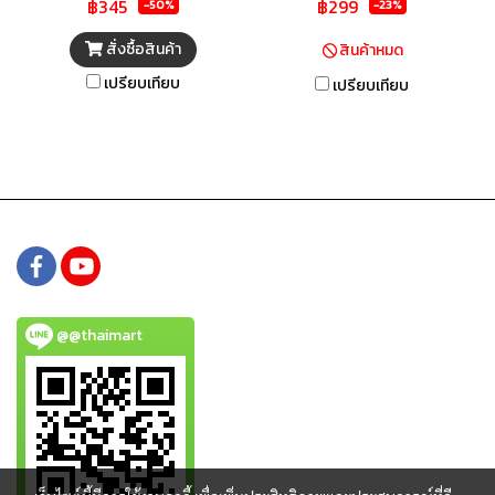
฿345
฿299
พร้อมสายชาร์จในตัวเครื่อง
-50%
-23%
จำนวน 3 เส้น สาย Type-C, Micro
สั่งซื้อสินค้า
สินค้าหมด
USB, Lightning ทำให้คุณสามารถ
เปรียบเทียบ
เปรียบเทียบ
ชาร์จพลังงานอุปกรณ์ได้พร้อมกัน
มีหน้าจอแสดงปริมาณพลังงานที่
เหลืออยู่ คุณสามารถตรวจสอบ
พลังงานที่มีได้ทุกที่
@@thaimart