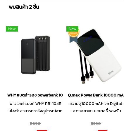
พบสินค้า 2 ชิ้น
New
New
WHY แบตสำรอง powerbank 10,000 mAh PB-104E Black
Q.max Power Bank 10000 mAh
พาวเวอร์แบงค์ WHY PB-104E
ความจุ 10000mAh จอ Digital
Black สามารถชาร์จอุปกรณ์จาก
แสดงสถานะแบตเตอรี่ รองรับ
0% - 100% โดยที่ยังเหลือ
Fast Charge มาตรฐาน มอก
฿690
฿390
แบตเตอรี่ใช้งานกับ อุปกรณ์อื่น