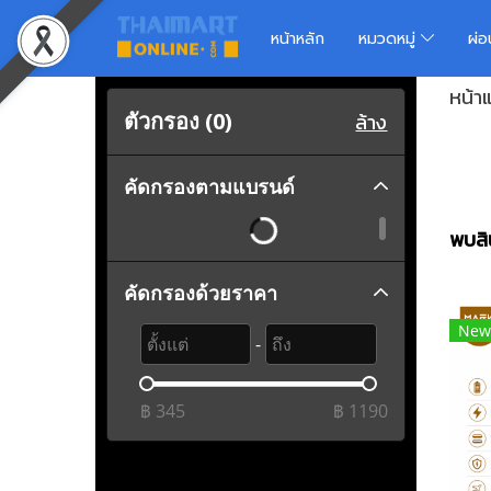
หน้าหลัก
หมวดหมู่
ผ่
หน้า
ตัวกรอง (
0
)
ล้าง
คัดกรองตามแบรนด์
พบสิน
คัดกรองด้วยราคา
New
-
฿
345
฿
1190