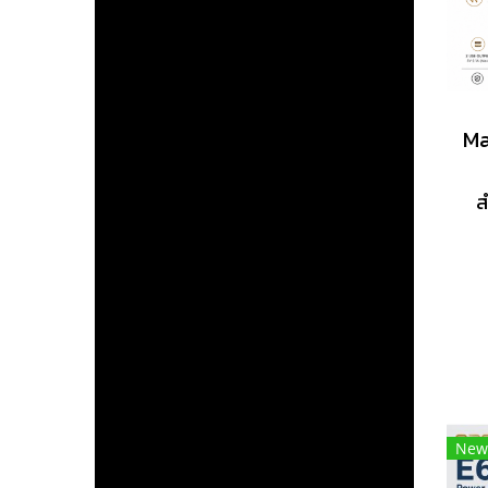
ส
mA
สะ
สา
อยู
ต
New