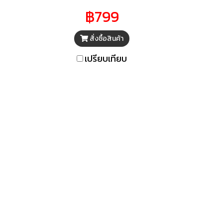
็ก
฿799
ร็ว
สั่งซื้อสินค้า
ัด พก
รฐาน
เปรียบเทียบ