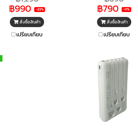
จุ 10000mAh Orsen by
ชาร์จไร้สายแบบแม่เหล
฿990
฿790
loop ของแท้ 100% มีระบบ
(Magnetic Wireless
-23%
-11%
ร์จเร็ว Fast charge ใช้งาน
Charger) และการชาร์จเ
สั่งซื้อสินค้า
สั่งซื้อสินค้า
ได้ทั้ง iPhone & Android
โดดเด่นด้วยดีไซน์กะทัดร
พาสะดวก และได้รับมาต
เปรียบเทียบ
เปรียบเทียบ
มอก