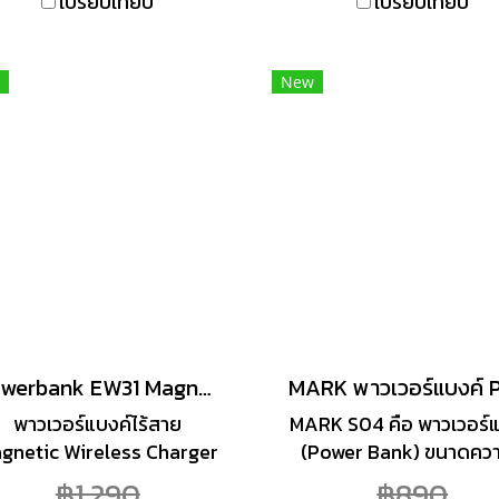
เปรียบเทียบ
เปรียบเทียบ
โทรศัพท์มือถือ / Tablet /
Bluetooth)
New
Powerbank EW31 Magnetic 10000mAh Fast charge PD 20W คละสี
พาวเวอร์แบงค์ไร้สาย
MARK S04 คือ พาวเวอร์แ
gnetic Wireless Charger
(Power Bank) ขนาดควา
บบแม่เหล็ก MagSafe ความ
10,000 mAh ที่รองรับร
฿1,290
฿890