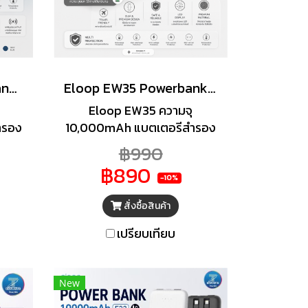
Eloop EW40 Powerbank 20000mAh Fast Charge QC 3.0 PD 20W
Eloop EW35 Powerbank 10000mAh Fast Charge QC 3.0 PD 20W สีดำ / Black
Eloop EW35 ความจุ
ำรอง
10,000mAh แบตเตอรีสำรอง
้สาย
ชาร์จได้ทั้งใช้สาย และไร้สาย
฿990
ัณฑ์
(Wireless charge) ผลิตภัณฑ์
฿890
ี่ยม
หุ้มด้วยผ้าเพิ่มความพรีเมี่ยม
-10%
งค์
โดดเด่นกว่าพาวเวอร์แบงค์
สั่งซื้อสินค้า
เร็ว
ทั่วๆ ไป จุดเด่นพิเศษอีกจุดคือ
C3.0
หน้าจอแสดงสถานะคงเหลือ
เปรียบเทียบ
0W
ของแบตเตอรีเป็นจอ Digital
แสดงเป็น %
New