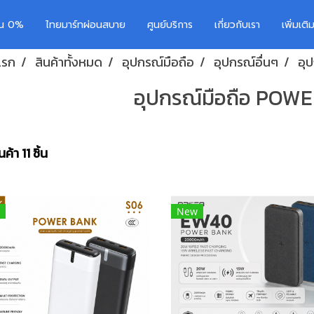
อน 0%
ไทยมาร์ทผ่อนสบาย
ศูนย์บริการ
เกี่ยวกับเรา
เพิ่มเต
แรก
สินค้าทั้งหมด
อุปกรณ์มือถือ
อุปกรณ์อื่นๆ
อุ
อุปกรณ์มือถือ POW
ค้า 11 ชิ้น
New