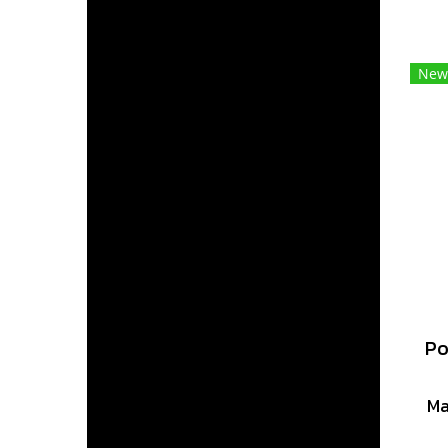
(
New
Ma
ระ