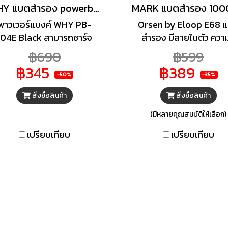
WHY แบตสำรอง powerbank 10,000 mAh PB-104E Black
พาวเวอร์แบงค์ WHY PB-
Orsen by Eloop E68 
104E Black สามารถชาร์จ
สำรอง มีสายในตัว ความ
ปกรณ์จาก 0% - 100% โดยที่
10500mAh ชาร์จเร็ว 
฿690
฿599
ังเหลือแบตเตอรี่ใช้งานกับ
45W 1 พอร์ต Type-C /
฿345
฿389
ปกรณ์อื่น พร้อมสายชาร์จใน
พอร์ต USB-A และ สายชา
-50%
-35%
ัวเครื่อง จำนวน 3 เส้น สาย
ในตัว Type C Fast Cha
สั่งซื้อสินค้า
สั่งซื้อสินค้า
Type-C, Micro USB,
Power Bank เข้ากันได้เกื
ightning ทำให้คุณสามารถ
อุปกรณ์ชาร์จเร็ว ไม่ว่าจะ
(มีหลายคุณสมบัติให้เลือก)
ร์จพลังงานอุปกรณ์ได้พร้อม
เทคโนโลยี PD QC สายใน
เปรียบเทียบ
เปรียบเทียบ
กัน มีหน้าจอแสดงปริมาณ
สามารถใช้งานได้ทั้ง ชาร์จ
พลังงานที่เหลืออยู่ คุณ
และชาร์จออก ด้วยขนาดเ
มารถตรวจสอบพลังงานที่มี
กำลังพอดี และดีไซน์ที่เก็
ได้ทุกที่
ในตัว สามารถพกพาไปใช้
ได้อย่างสะดวก