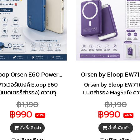
Eloop Orsen E60 Powerbank 10000mAh cable Built-in Fast Charge PD 22.5W มีสายในตัว
าวเวอร์แบงค์ Eloop E60
Orsen by Eloop EW71 เ
(แบตเตอรี่สำรอง) ความจุ
แบตสำรอง MagSafe ควา
000mAh ของแท้ 100% ได้
8,000 mAh ที่โดดเด่นด
฿1,190
฿1,190
รับมาตรฐาน มอก. รุ่นนี้มา
ฟังก์ชันไฟ LED MagLig
฿990
฿990
้อมกับสายที่ติดมาพร้อมกับ
ปรับสีและความสว่างได้ ร
-17%
-17%
วเครื่อง ซึ่งสามารถใช้สำหรับ
ชาร์จไร้สายสูงสุด 15 W 
สั่งซื้อสินค้า
สั่งซื้อสินค้า
ร์จไฟบ้านเข้าพาวเวอร์แบงค์
ชาร์จเร็วผ่านสาย 20 W 
รือชาร์จไฟเข้าอุปกรณ์อื่นๆ