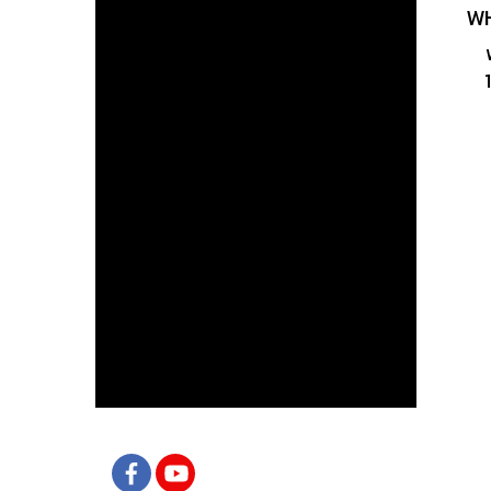
อุ
ย
อุ
ต
L
ชา
สา