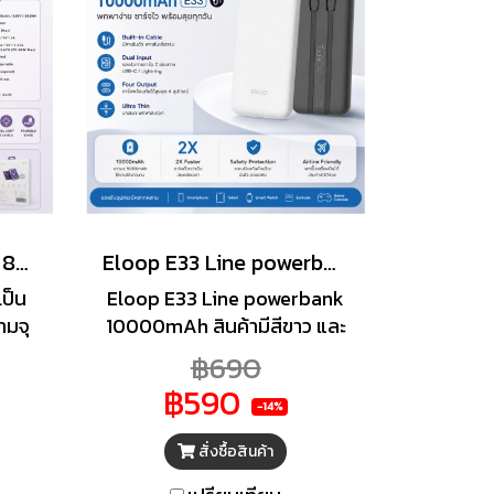
Orsen by Eloop EW71 8000mAh ชาร์จไร้สาย PD 20W มี LED ไฟเซลฟี่ แบตสำรอง MagLight PowerBank
Eloop E33 Line powerbank 10000mAh คละสีขาว-ดำ
ป็น
Eloop E33 Line powerbank
มจุ
10000mAh สินค้ามีสีขาว และ
้วย
สีดำ พาวเวอร์แบงค์ Eloop
฿690
ht
E33 Line (แบตเตอรี่สำรอง)
฿590
องรับ
ความจุ 10000mAh ของแท้
-14%
และ
100% ได้รับมาตรฐาน มอก. จุด
สั่งซื้อสินค้า
(PD)
พิเศษของรุ่นนี้คือจะมาพร้อม
กับสายชาร์จที่ติดมากับตัว