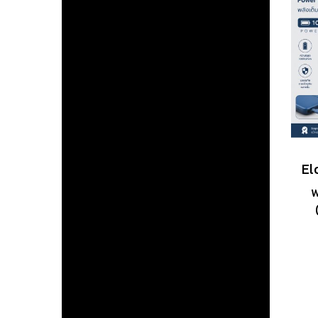
พ
10
พร
ตั
ชา
ห