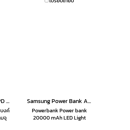
เปรียบเทียบ
เครื่อง Type-C และ Lightning
iPhone ซึ่งเป็น OUTPUT จ่าย
ไฟออกสามารถชาร์จมือถือและ
Tablet ได้ทุกยี่ห้อ
MARK พาวเวอร์แบงค์ PD Magnetic 10,000 mAh รุ่น S04 คละสี
Samsung Power Bank Ani -ANP004F
บงค์
Powerbank Power bank
มจุ
20000 mAh LED Light
ะบบ
status fast charge 2A