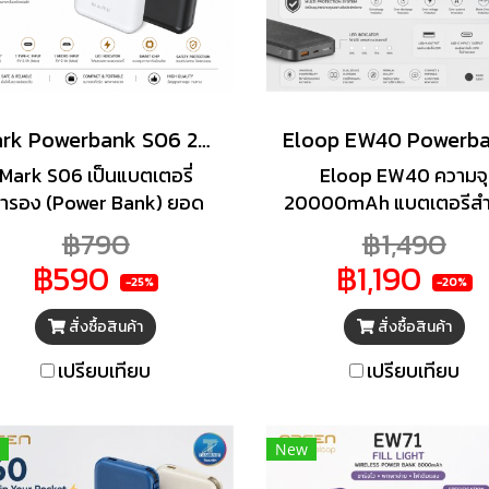
Mark Powerbank S06 20000mAh
Mark S06 เป็นแบตเตอรี่
Eloop EW40 ความจุ
ำรอง (Power Bank) ยอด
20000mAh แบตเตอรีส
นิยม ขนาดความจุ 20,000
ชาร์จได้ทั้งใช้สาย และไร
฿790
฿1,490
h ที่เน้นความคุ้มค่า พกพา
(Wireless charge) ผลิตภ
฿590
฿1,190
ดวก โดดเด่นด้วยดีไซน์ที่มี
หุ้มด้วยผ้าเพิ่มความพรีเม
-25%
-20%
ยชาร์จและหัวปลั๊กในตัว (ขึ้น
โดดเด่นกว่าพาวเวอร์แบ
สั่งซื้อสินค้า
สั่งซื้อสินค้า
่กับรุ่นย่อย) เหมาะสำหรับผู้ที่
ทั่วๆ ไป มีเทคโนโลยีชาร์จ
้องการแบตสำรองไว้ใช้งาน
Fast / Quick Charge Q
เปรียบเทียบ
เปรียบเทียบ
ตลอดวัน
กระแสไฟสูงสุด PD 2
New