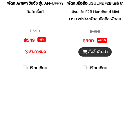
พัดลมพกพา ชินจัง รุ่น AN-UFH7W1
พัดลมมือถือ JISULIFE F2B usb ชารจ
ลิขสิทธิ์แท้
Jisulife F2B Handheld Mini
USB White พัดลมมือถือ พัดลม
พกพา ประกันศูนย์
฿599
฿490
฿549
฿390
-8%
-20%
สินค้าหมด
สั่งซื้อสินค้า
เปรียบเทียบ
เปรียบเทียบ