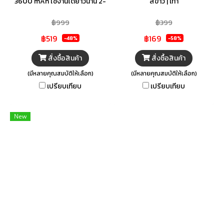
3600 mAh ใช้งานได้ยาวนาน 2-
สีขาว | เทา
18 ชั่วโมง ปรับระดับความแรงลม
฿999
฿399
ได้สูงสุดถึง 100 ระดับ พร้อมหน้า
฿519
฿169
จอ LED แสดงสถานะ พอร์ตชาร์จ
-48%
-58%
Type C ชาร์จเต็มในเวลาเพียง 3
สั่งซื้อสินค้า
สั่งซื้อสินค้า
ชั่วโมง ขนาดกะทัดรัด น้ำหนักเบา
(มีหลายคุณสมบัติให้เลือก)
(มีหลายคุณสมบัติให้เลือก)
เพียง 210 กรัม พกพาสะดวก แรง
เปรียบเทียบ
เปรียบเทียบ
ลมสูงสุด 8 เมตร/วินาที พร้อมรับ
ประกันสินค้า 6 เดือน
New