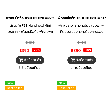
พัดลมมือถือ JISULIFE F2B usb ชารจ์แบบพกพา สีฟ้า
พัดลมมือถือ JISULIFE F2B usb ชารจ
Jisulife F2B Handheld Mini
พัดลมระบายความร้อนแบบพกพา
USB Fan พัดลมมือถือ พัดลมพก
ที่ตอบสนองความต้องการของ
พา ประกันศูนย์
คุณ น้ำหนักเบาและกะทัดรัด ช่วยให้
฿490
฿490
คุณพกพาติดตัวไปได้ทุกที่อย่าง
฿390
฿390
ง่ายดาย เป็นคู่หูที่สมบูรณ์แบบ
-20%
-20%
สำหรับในร่มและกลางแจ้ง
สั่งซื้อสินค้า
สั่งซื้อสินค้า
เปรียบเทียบ
เปรียบเทียบ
New
New
Best Seller
Best Seller