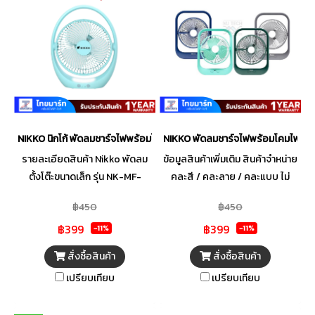
NIKKO นิกโก้ พัดลมชาร์จไฟพร้อมโคมไฟ แบบพกพา 7 นิ้ว (NK-MF-L2857)
NIKKO พัดลมชาร์จไฟพร้อมโคมไฟ #
รายละเอียดสินค้า Nikko พัดลม
ข้อมูลสินค้าเพิ่มเติม สินค้าจำหน่าย
ตั้งโต๊ะขนาดเล็ก รุ่น NK-MF-
คละสี / คละลาย / คละแบบ ไม่
L2857B แบรนด์ : Nikko รุ่น :
สามารถระบุสี ลายหรือแบบที่
฿450
฿450
NK-MF-L2857B ขนาดสินค้า :
ต้องการได้ ทางบริษัทฯขอสงวน
฿399
฿399
(กxยxส) 24.5x10x30.2 ซม. น้ำ
สิทธิ์ในการเลือกสินค้ารายการดัง
-11%
-11%
หนัก : 0.07 การรับประกัน : 1 ปี
กล่าวเพื่อความสะดวกในการจัด
สั่งซื้อสินค้า
สั่งซื้อสินค้า
รายละเอียดสินค้า 1. ขนาดใบพัด 7
ส่ง - ปรับระดับแรงลมได้ 3 ระดับ
เปรียบเทียบ
เปรียบเทียบ
นิ้ว 2. ลมแรง เสียงเบา สามารถ
- กระจายลมได้ไกลกว่า 3 เมตร -
ปรับระดับแรงลมได้ 3 ระดับ 3.
ปรับระดับโคมไฟได้ 2 ระดับ -