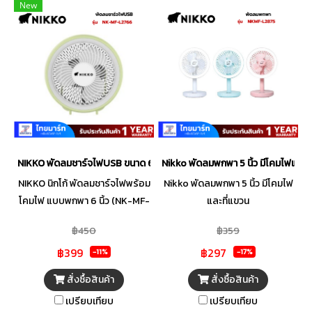
พัดลมสามารถหมุนปรับระดับได้
ชาร์จไฟผ่าน USB (สามารถชาร์จ
New
180 องศา 4. ปรับความสว่างโคม
กับ Power Bank ได้) - ขนาดกระ
ไฟได้ 2 ระดับ 5. ขนาดกะทัดรัด จับ
ทัดรัด จับถนัดมือ ช่วยให้ง่ายต่อ
ถนัดมือ ช่วยให้ง่ายต่อการพกพา
การพกพา - กำลังไฟ 220 - 240
6. ใช้งานไร้สายได้ยาวนานกว่า 4
V / 50 - 60 Hz. - แบตเตอรี่ 3.7
ชั่วโมง 7. ชาร์จไฟผ่าน USB
V / 2,400 mAh Lithium - เวลา
(สามารถชาร์จกับ POWER
ในการชาร์จ 3 - 4 ชั่วโมง - รับ
BANK)
ประกันสินค้า 1 ปี (สายชาร์จ USB
/ LED)
NIKKO พัดลมชาร์จไฟUSB ขนาด 6 นิ้ว มีโคมไฟ แขวนได้ รุ่น NK-MF-L2766
Nikko พัดลมพกพา 5 นิ้ว มีโคมไฟและท
NIKKO นิกโก้ พัดลมชาร์จไฟพร้อม
Nikko พัดลมพกพา 5 นิ้ว มีโคมไฟ
โคมไฟ แบบพกพา 6 นิ้ว (NK-MF-
และที่แขวน
L2766)
฿450
฿359
฿399
฿297
-11%
-17%
สั่งซื้อสินค้า
สั่งซื้อสินค้า
เปรียบเทียบ
เปรียบเทียบ