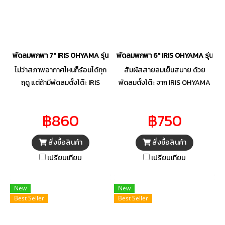
พัดลมพกพา 7" IRIS OHYAMA รุ่น PCF-MKM18
พัดลมพกพา 6" IRIS OHYAMA รุ่น P
ไม่ว่าสภาพอากาศไหนก็ร้อนได้ทุก
สัมผัสสายลมเย็นสบาย ด้วย
ฤดู แต่ถ้ามีพัดลมตั้งโต๊ะ IRIS
พัดลมตั้งโต๊ะ จาก IRIS OHYAMA
OHYAMA รุ่น PCF-MKM18 ก็ช่วย
น้ำหนักเบา เคลื่อนย้ายสะดวก ปรับ
ให้คุณหายคลายร้อนได้ ด้วย
แรงลมได้ 3 ระดับ สามารถ
฿860
฿750
ประสิทธิภาพการส่งแรงลมแบบ
กระจายลมได้ไกลและระบาย
เป็นเส้นตรง จึงสามารถส่งลมได้
อากาศได้อย่างรวดเร็ว ปรับขึ้นลง
สั่งซื้อสินค้า
สั่งซื้อสินค้า
ไกลและกระจายตัวได้ทั่วทั้งห้อง
ได้ด้วยมือ และปรับซ้ายขวา 65
พร้อมกันนี้ยังสามารถปรับกำลัง
องศาได้อัตโนมัติ เหมาะสำหรับใช้
เปรียบเทียบ
เปรียบเทียบ
ลมและทิศทางลมได้หลายระดับ
งานภายในบ้าน, บนโต๊ะทำงาน
ตามที่คุณต้องการ นอกจากนี้ยังมา
เป็นต้น
New
New
พร้อมดีไซน์ขนาดเล็กกะทัดรัด
Best Seller
Best Seller
สามารถเคลื่อนที่ได้อย่างสะดวก
สบาย อีกทั้งยังทำงานเงียบไม่ก่อ