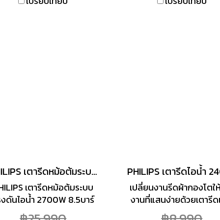
เปรียบเทียบ
เปรียบเทียบ
คโนโลยี silent pump กำจัด
แบคทีเรียได้มากถึง 99.
แบคทีเรีย 99.99%
PHILIPS เตารีดหม้อต้มระบบแรงดันไอน้ำ 2700W 8.5บาร์ 1.8ลิตร รุ่น PSG8160/30
HILIPS เตารีดหม้อต้มระบบ
เปลี่ยนงานรีดผ้ากองโตให้
งดันไอน้ำ 2700W 8.5บาร์
งานที่แสนง่ายด้วยเตารี
1.8ลิตร รุ่น PSG8160/30
ดันไอน้ำ PHILIPS พร้อม
฿25,990
฿8,990