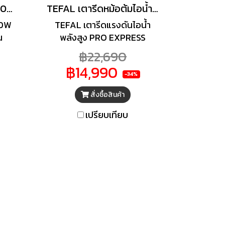
TEFAL เตารีดไอน้ำ 2830W 6บาร์ ไอน้ำ 350 กรัม รุ่น SV7120
TEFAL เตารีดหม้อต้มไอน้ำ Pro Express Protect (2830 วัตต์, สี Burgundy/Black) รุ่น GV9230+โต๊ะรองรีด
30W
TEFAL เตารีดแรงดันไอน้ำ
น
พลังสูง PRO EXPRESS
าร์
PROTECT รุ่น GV9230-RP
฿22,690
ลังไอ
กำลังไฟ 2600 วัตต์ แรงดันไอ
฿14,990
350
น้ำ 7.5 bar ปริมาณไอน้ำ 140
-34%
ต่อ
และเพิ่มพลังไอน้ำ 560 g/min
สั่งซื้อสินค้า
ลิตร
ระบบไอน้ำรีดแนวตั้ง การตั้งค่า
 ปี
พลังไอน้ำและอุณหภูมิ ไม่ต้อง
เปรียบเทียบ
47
มีการตั้งค่า เวลาทำความร้อน 2
min รับประกันคุณภาพสินค้า 2
ปี