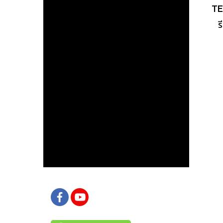
ร
เตา
ให
ไม
ก
สา
ข
ใ
ด้ว
เน