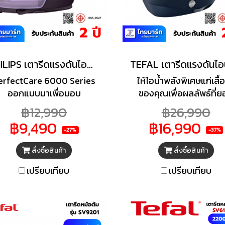
PHILIPS เตารีดแรงดันไอน้ำ รุ่น PSG6024/30 1.8 ลิตร
erfectCare 6000 Series
ให้ไอน้ำพลังพิเศษแก่เสื้อ
ออกแบบมาเพื่อมอบ
ของคุณเพื่อผลลัพธ์ที่
ระสิทธิภาพการรีดไอน้ำที่ดี
เยี่ยมด้วยเตารีดแรงดันไ
฿12,990
฿26,990
่สุด ในรูปแบบโฉมใหม่ ดีไซน์
รุ่น GV9720E0 จาก TE
฿9,490
฿16,990
ทัดรัด เพลิดเพลินกับการรีด
มาพร้อมเทคโนโลยีหน้า
-27%
-37%
้าที่รวดเร็วยิ่งขึ้นโดยไม่ลด
แบบ Durilium Airgli
สั่งซื้อสินค้า
สั่งซื้อสินค้า
พื้นที่จัดเก็บ รับประกันว่าจะ
Autoclean Ultra Thin ซึ่
เกิดรอยไหม้* ด้วยเทคโนโลยี
ให้รีดผ้าได้อย่างลื่นไหลมา
เปรียบเทียบ
เปรียบเทียบ
OptimalTEMP
อีกทั้งพลังไอน้ำเพิ่มพิเศษ
เน้นขจัดรอยยับรีดยากให้
กว่าที่เคย และไม่ต้องออ
เยอะ เพื่อให้คุณรีดผ้าได้อ