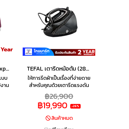
้อผ้า
การใช้งาน ไม่ต้องปรับอุณหภูมิ
่มาก
เหมาะสำหรับผ้าทุกชนิดไม่ต้อง
ปรับ
กลัวผ้าไหม้ นอกจากนี้ยังมา
่อให้
พร้อมช้อนดักตะกรัน Calc
ที่
collector ช่วยขจัดตะกรันได้
้งยัง
อย่างง่ายดายหมดจด
ารรีด
มอบ
่อง
TEFAL เตารีดหม้อต้ม Express Essential (2400 วัตต์, สีม่วง/ขาว) รุ่น SV6110
TEFAL เตารีดหม้อต้ม (2830 วัตต์, สีดำ/เงิน) รุ่น GV9612 + โต๊ะรีดผ้า
กแบบ
ให้การรีดผ้าเป็นเรื่องที่ง่ายดาย
ช้งาน
สำหรับคุณด้วยเตารีดแรงดัน
 มี
ไอน้ำ TEFAL ให้การรีดได้ลื่น
฿26,900
/นาที
บนทุกเนื้อผ้า และช่วยขจัดรอย
฿19,990
ที่
ยับได้ดีเยี่ยม แผ่นความร้อน
-26%
้รีด
ปลายแหลมช่วยให้คุณสามารถ
สินค้าหมด
พร้อม
ซอกซอนเข้าถึงบริเวณที่รีดยาก
ัด
เช่น บริเวณรอบ ๆ กระดุม หรือ