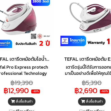
ต่อเนื่อง ไม่ต้องกังวลว่าเสื
จะได้รับไอน้ำในปริมาณที
จนเกินพอดี เพราะสามารถ
โหมดการรีดได้ 3 โหมด เพื
ปริมาณไอน้ำและความร้อน
เหมาะสมกับผ้าแต่ละชนิด ทั
มีช้อนดักจับตะกรัน เพื่อก
ที่ง่าย ประหยัดเวลา และ
พลังไอน้ำได้อย่างต่อเนื
TEFAL เตารีดหม้อต้มไอน้ำ Express Protect (2830 วัตต์, สี Burgundy/White) รุ่น SV9201+โต๊ะรองรีด
ตลอดอายุการใช้งาน
fal Pro Express protech
เตารีดรุ่นนี้ได้รับการออ
rofessional Technology
มาเป็นอย่างดีเพื่อให้คุณใ
เตารีดหม้อต้มไอน้ำ รุ่น
ได้ได้อย่างมีประสิทธิภาพ
฿19,390
฿5,390
V9201 พลังไอน้ำพิเศษทรง
พลังไอน้ำมากถึง 110 กรัม
฿12,990
฿2,690
ลัง ปลอดภัยทุกเนื้อผ้า รีด
และพลังไอน้ำเฉพาะจุดอยู่
-33%
-50%
เรียบ รีดง่ายไม่ต้องปรับ
260 กรัม/นาทีเพื่อคุณให
สั่งซื้อสินค้า
สั่งซื้อสินค้า
ณหภูมิ แรงดันไอน้ำ 7.5 บาร์
ส่วนที่เข้าถึงยากได้เรียบ 
พร้อมระบบล็อคหน้าเตา
ความสามารถในการกำจ