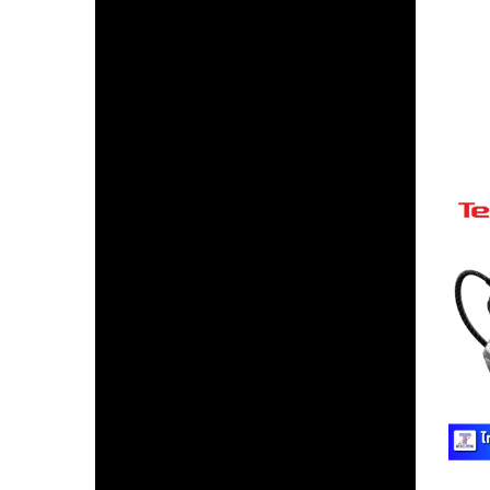
ก
8
ร
อุ
แบ