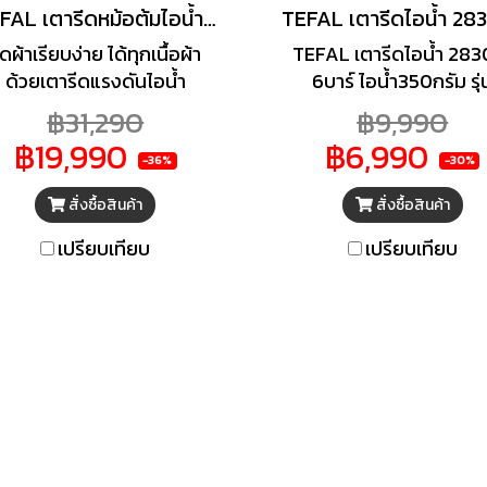
TEFAL เตารีดหม้อต้มไอน้ำ Pro Express+C13 Vision (3000 วัตต์, สีน้ำตาล/ดำ) รุ่น GV9820+โต๊ะรองรีด
ีดผ้าเรียบง่าย ได้ทุกเนื้อผ้า
TEFAL เตารีดไอน้ำ 28
ด้วยเตารีดแรงดันไอน้ำ
6บาร์ ไอน้ำ350กรัม รุ่
GV9820E0 จาก TEFAL
SV7120 แรงดันไอน้ำ 6 บ
฿31,290
฿9,990
รีดที่ปรับพลังไอน้ำอัตโนมัติ
กำลังไฟฟ้า 2830 วัตต์ พ
฿19,990
฿6,990
้เหมาะกับการรีดของคุณโดย
น้ำพิเศษ(กรัมต่อนาที) 
-36%
-30%
่ต้องกลัวผ้าไหม้ มาพร้อมฟัง
พลังไอน้ำต่อเนื่อง(กรัม
สั่งซื้อสินค้า
สั่งซื้อสินค้า
์ชั่น Smart LED Vision ที่
นาที) 120 แท้งค์จุน้ำ 1.7 
มารถมองเห็นรอยยับได้ง่าย
รับประกันคุณภาพสินค้า 2
เปรียบเทียบ
เปรียบเทียบ
ึ้นแม้มีแสงไม่เพียงพอ ช่วย
หมายเลขมอก.366-25
ห้การรีดผ้าเรียบลื่นง่ายดาย
ยแผ่นความร้อนที่ไม่ทำให้ติด
ื้อผ้าและป้องกันการเกิดรอย
ปนเปื้อน