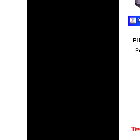
P
ป
ที
กะ
ผ
ทอน
ไม่