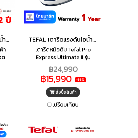
TEFAL เตารีดแรงดันไอน้ำพลังสูง Pro Express Ultimate II เตารีดหม้อต้ม (3000 วัตต์, สีฟ้า) รุ่น GV9720 + โต๊ะรีดผ้า
TEFAL เตารีดแรงดันไอน้ำแยกหม้อต้ม Pro Express Ultimate II (7.7บาร์, 1.2ลิตร) รุ่น GV9712
ผ้า
เตารีดหม้อต้ม Tefal Pro
ยอด
Express Ultimate II รุ่น
อน้ำ
GV9712 พร้อมโต๊ะรีดผ้า ให้
฿24,990
FAL
คุณรีดผ้าเรียบไร้รอยยับด้วย
฿15,990
เตา
เตารีดหม้อต้ม Tefal Pro
-36%
de
Express Ultimate II รุ่น
สั่งซื้อสินค้า
งช่วย
GV9712 ด้วยพลังไอน้ำต่อ
กขึ้น
เนื่อง 160 กรัม / นาที และพลัง
เปรียบเทียบ
 ที่
ไอน้ำพิเศษ 590 กรัม / นาที
ง่าย
เพื่อเน้นขจัดรอยยับมากยิ่งขึ้น
กแรง
พร้อมแรงดัน 7.7 บาร์ ได้พลัง
ย่าง
ไอน้ำแรงต่อเนื่องตลอดอายุ