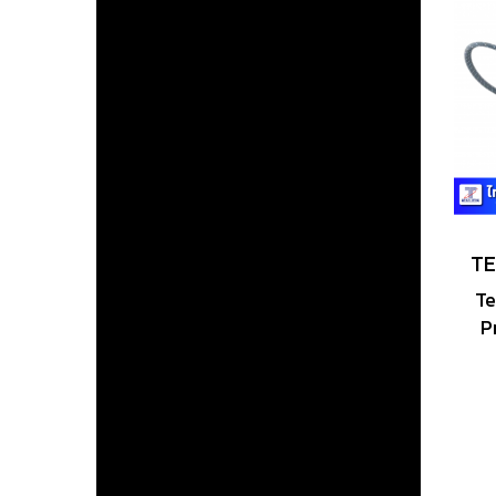
Te
P
S
พ
อุ