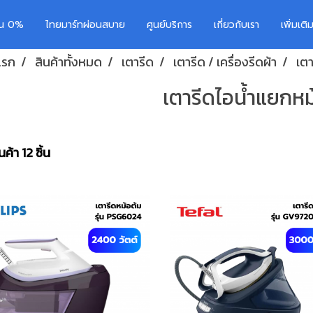
อน 0%
ไทยมาร์ทผ่อนสบาย
ศูนย์บริการ
เกี่ยวกับเรา
เพิ่มเต
แรก
สินค้าทั้งหมด
เตารีด
เตารีด / เครื่องรีดผ้า
เตา
เตารีดไอน้ำแยกหม
ค้า 12 ชิ้น