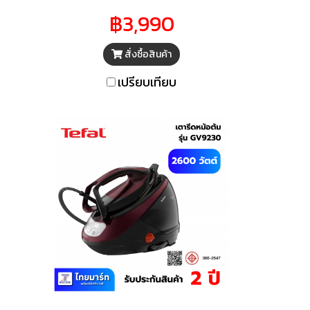
ความ
นวัตกรรมล้ำสมัยทางด้านการ
฿3,990
ขจัด
รีดผ้า พร้อมหน้าเตารีดแบบ
ขจัด
พิเศษ ช่วยขจัดรอยยับบนเนื้อ
สั่งซื้อสินค้า
ว รีด
ผ้าได้รวดเร็ว รีดผ้าได้เรียบลื่น
รรีด
สะดวกในการรีดผ้าอย่างต่อ
เปรียบเทียบ
หภูมิ
เนื่อง ปรับอุณหภูมิหน้าเตาได้
ีถาด
ตามต้องการ มีถาดรองช่วย
่าง
ขจัดตะกรันได้อย่างง่ายดาย
ายุ
หมดจด ช่วยยืดอายุการใช้งาน
มารถ
ให้ยาวนาน สามารถรีดผ้าแนว
าม
ตั้งได้ เพิ่มความสะดวกสบายให้
ะจำ
กับชีวิตประจำวันมากยิ่งขึ้น