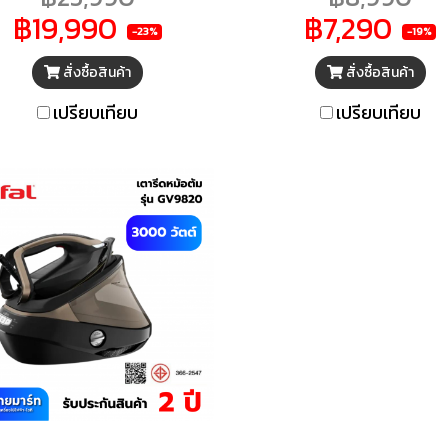
ำลังไฟ 2700 วัตต์ แรงดัน
เตารีดแบบพิเศษ และแผ่น
฿19,990
฿7,290
.5 บาร์ แท้งค์จุน้ำ 1.8 ลิตร
ร้อนช่วยป้องกันเชื้อโรค 
-23%
-19%
ะบบขจัดตะกรันSmart Cal-
กลิ่นอับบนเนื้อผ้าให้คุณ
สั่งซื้อสินค้า
สั่งซื้อสินค้า
Clean เทคโนโลยี
รอยยับบนเนื้อผ้าได้รวดเร็
OptimalTemp ควบคุม
ผ้าได้เรียบลื่น สะดวกในกา
เปรียบเทียบ
เปรียบเทียบ
ณหภูมิที่เหมาะสมให้กับผ้าทุก
ผ้าอย่างต่อเนื่อง ปรับอุณ
บ หมายเลขมอก.366-2547
หน้าเตาได้ตามต้องการ ม
รองช่วยขจัดตะกรันได้อย
ง่ายดายหมดจด ช่วยยืดอ
การใช้งานให้ยาวนาน สา
รีดผ้าแนวตั้งได้เพิ่มคว
สะดวกสบายให้กับชีวิตปร
วัน