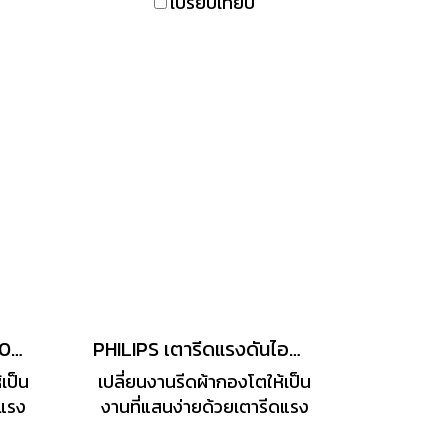
เปรียบเทียบ
99 %
ระหว่างรอยจีบ ช่วยให้การรีด
ผ้านั้นสะดวกมากยิ่งขึ้น
PHILIPS เตารีดไอน้ำ 2400W 6.5บาร์ 1.5ลิตร รุ่น GC7920/20
PHILIPS เตารีดแรงดันไอน้ำ/เตารีดหม้อต้ม รุ่น GC6815/20 กำลัง 2,400 วัตต์ สีฟ้า-ขาว
เป็น
เปลี่ยนงานรีดผ้ากองโตให้เป็น
ดแรง
งานที่แสนง่ายด้วยเตารีดแรง
หน้า
ดันไอน้ำ PHILIPS ผู้นำด้าน