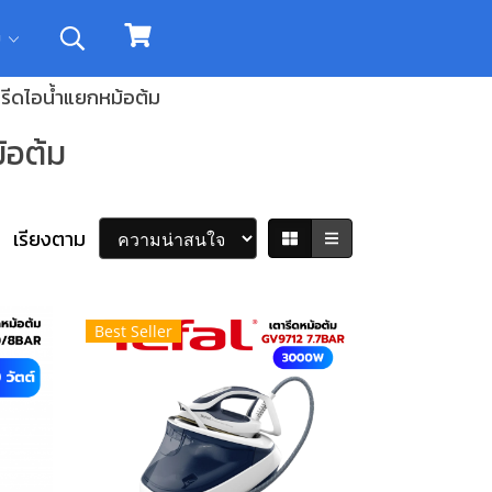
ิม
รีดไอน้ำแยกหม้อต้ม
้อต้ม
เรียงตาม
Best Seller