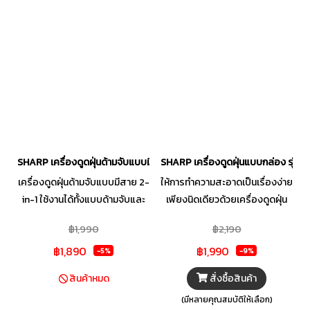
มา จึงส่งผลดีต่ออากาศในห้อง
และสุขภาพของคุณ • เคลื่อนย้าย
ง่าย ใช้งานได้สะดวก เพราะมีล้อ
เลื่อนขนาดใหญ่ ทำให้การดูดฝุ่น
เป็นเรื่องง่าย ให้คุณไปได้ไกลกว่า
ด้วยสายไฟยาวถึง 5 เมตร • ถัง
ใหญ่ จุได้เยอะ ถังเก็บฝุ่นขนาด
ใหญ่ถึง 21 ลิตร ประหยัดเวลา ไม่
ต้องเทฝุ่นบ่อย
SHARP เครื่องดูดฝุ่นด้ามจับแบบมีสาย (2-in-1) รุ่น EC-SC42B-B
SHARP เครื่องดูดฝุ่นแบบกล่อง รุ่น
เครื่องดูดฝุ่นด้ามจับแบบมีสาย 2-
ให้การทำความสะอาดเป็นเรื่องง่าย
in-1 ใช้งานได้ทั้งแบบด้ามจับและ
เพียงนิดเดียวด้วยเครื่องดูดฝุ่น
แบบมือถือ พลังดูดแรงต่อเนื่อง
SHARP เครื่องดูดฝุ่นที่สะดวก
฿1,990
฿2,190
ด้วยระบบพลังลมไซโคลน น้ำหนัก
ด้วยระบบกล่องเก็บฝุ่น ง่ายต่อใน
฿1,890
฿1,990
เบา เพียง 1.9 กิโลกรัม กระบอก
การขจัดเศษผง พร้อมมีไฟแจ้ง
-5%
-9%
เก็บฝุ่นถอดทำความสะอาดง่าย
เตือนเมื่อฝุ่นเต็ม สามารถปรับแรง
สั่งซื้อสินค้า
สินค้าหมด
ด้วยการกดเพียงปุ่มเดียง
ดูดได้ตามต้องการ กำจัดฝุ่นได้
(มีหลายคุณสมบัติให้เลือก)
ประกอบด้วยหัวดูดฝุ่น 3 แบบ
หมดจดด้วยแรงดูดสูง และระบบ