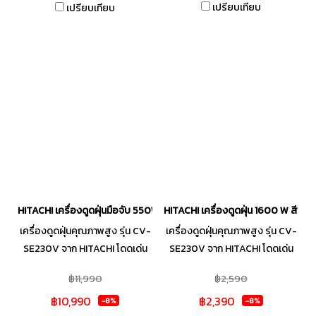
เปรียบเทียบ
เปรียบเทียบ
ทำความสะอาดได้ทั้งพื้นพรม โซฟา
กรองฝุ่นขนาดเล็ก 4 ขั้นตอนด้วย
หรือในซอกเล็กๆ
HEPA FILTER สายเก็บได้เอง
อัตโนมัติจัดเก็บง่าย มาพร้อมหัว
แปรงอเนกประสงค์ 3 แบบให้คุณ
เลือกใช้ให้เหมาะกับพื้นที่ ขนาด
กะทัดรัดประหยัดเนื้อที่จัดเก็บ
HITACHI เครื่องดูดฝุ่นมือจับ 550W สีแชมเปญโกลด์ รุ่น PV-XH4PCGCTH
HITACHI เครื่องดูดฝุ่น 1600 W สีน้ำ
เครื่องดูดฝุ่นคุณภาพสูง รุ่น CV-
เครื่องดูดฝุ่นคุณภาพสูง รุ่น CV-
SE230V จาก HITACHI โดดเด่น
SE230V จาก HITACHI โดดเด่น
ด้วยประสิทธิภาพของการทำความ
ด้วยประสิทธิภาพของการทำความ
฿11,990
฿2,590
สะอาดที่ล้ำลึก ด้วยหัวดูดฝุ่นชนิด
สะอาดที่ล้ำลึก ด้วยหัวดูดฝุ่นชนิด
฿10,990
฿2,390
พิเศษที่ช่วยกำจัดไรฝุ่นได้อย่าง
พิเศษที่ช่วยกำจัดไรฝุ่นได้อย่าง
-8%
-8%