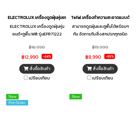
ELECTROLUX เครื่องดูดฝุ่นหุ่นยนต์+ถูพื้น Wifi รุ่น EFR71222
Tefal เครื่องทำความสะอาดแบบด้าม
ELECTROLUX เครื่องดูดฝุ่นหุ่น
สามารถดูดฝุ่นและถูพื้นได้พร้อมๆ
ยนต์+ถูพื้น Wifi รุ่นEFR71222
กัน จัดการกับสิ่งสกปรกทุกชนิด
พลังดดสูงสุด 4000Pa* ขจัดทั้ง
ทั้งฝุ่นผงหรือของเหลว ประหยัด
฿16,990
฿19,990
ฝุ่นละเอียดและฝุ่นผงขนาดใหญ่
เวลาในการทำความสะอาด ดูดฝุ่น
฿12,990
฿8,990
ทำความสะอาดพื้น ได้หมดจดด้วย
และถูพื้นด้วยโหมด ECO และ MAX
-24%
-55%
หัวม็อบติดตั้งในตัวเครื่อง Lidar
พร้อมระบบการทำงานที่ใช้น้ำ
สั่งซื้อสินค้า
สั่งซื้อสินค้า
แผนที่ทำความสะอาด ครอบคลุม
สะอาดในทุกครั้ง โดยใช้น้ำสะอาด
เปรียบเทียบ
เปรียบเทียบ
ทั่วถึงทุกซอกมุม รองรับ Wi-Fi 2.4
ไหลเข้าสู่ลูกกลิ้งเพื่อทำความ
GHz และ Bluetooth
สะอาด หน้าจอ LED แสดงสถานะ
แบตเตอรี่ โหมดทำความสะอาด
New
New
และระดับน้ำในถัง
Pre-Order