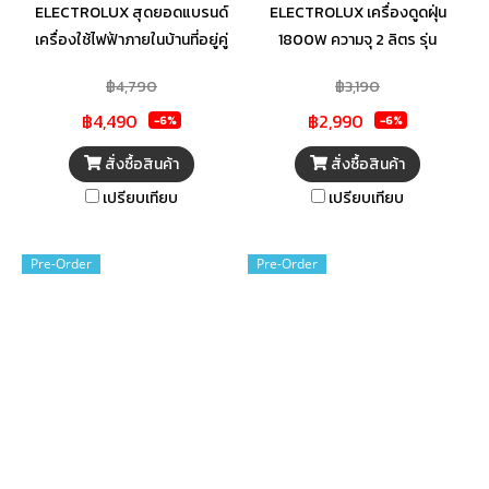
ELECTROLUX สุดยอดแบรนด์
ELECTROLUX เครื่องดูดฝุ่น
เครื่องใช้ไฟฟ้าภายในบ้านที่อยู่คู่
1800W ความจุ 2 ลิตร รุ่น
กับประเทศไทยมาอย่างยาวนาน
EFC52512 กำลังมอเตอร์ 1,800
฿4,790
฿3,190
รวบรวมเครื่องใช้ไฟฟ้ามากมายไม่
วัตต์ ขนาด 2 ลิตร แผ่นกรองชั้นใน
฿4,490
฿2,990
ว่าจะเป็น เตาแก๊ส เตาอบ
Hygiene ช่วยดักจับอนุภาคขนาด
-6%
-6%
ไมโครเวฟ ตู้เย็น เครื่องล้างจาน
เล็กมาก ระบบกรองฝุ่น 5 ขั้นตอน
สั่งซื้อสินค้า
สั่งซื้อสินค้า
หรืออื่นๆอีกมากมายที่จะช่วยให้
ช่วยดักจับฝุ่นผง เพื่อบรรยากาศ
เปรียบเทียบ
เปรียบเทียบ
ครัวของคุณสมบูรณ์แบบ บุญ
ภายในบ้านที่แสนสะอาด มีระบบ
ถาวรคัดสรรสินค้าคุณภาพเพื่อ
ตัดการทำงานทันที เมื่อมอเตอร์
คุณโดยเฉพาะ
ทำงานหนัก ให้อายุการใช้งานที่
Pre-Order
Pre-Order
ยาวนาน