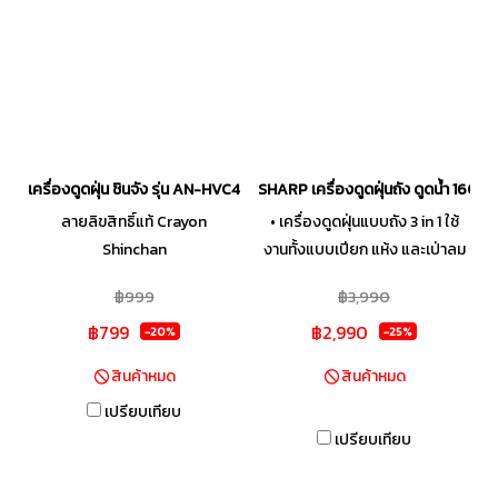
เครื่องดูดฝุ่น ชินจัง รุ่น AN-HVC401
SHARP เครื่องดูดฝุ่นถัง ดูดน้ำ 160
ลายลิขสิทธิ์แท้ Crayon
• เครื่องดูดฝุ่นแบบถัง 3 in 1 ใช้
Shinchan
งานทั้งแบบเปียก แห้ง และเป่าลม
เหมาะกับการใช้งานในพื้นที่ขนาด
฿999
฿3,990
ใหญ่ และพื้นผิวหลากหลาย •
฿799
฿2,990
มอเตอร์ทำจากทองแดง 100% จึง
-20%
-25%
มีความแข็งแกร่งทนทาน ให้
สินค้าหมด
สินค้าหมด
ประสิทธิภาพสูง และการทำความ
เปรียบเทียบ
สะอาดได้อย่างต่อเนื่อง • ถุงเก็บ
เปรียบเทียบ
ฝุ่น สำหรับดักจับฝุ่นละออง
ป้องกันไม่ให้ฝุ่นเล็ดลอดกลับเข้า