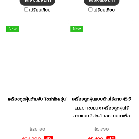
สั่งซื้อสินค้า
สั่งซื้อสินค้า
ได้อย่างมืออาชีพ ไม่ว่าจะเป็นเศษ
พร้อมมอบสัมผัสของอากาศที่
เปรียบเทียบ
เปรียบเทียบ
ฝุ่นตามพื้นหรือละอองละเอียดที่
บริสุทธิ์ในทุกครั้งที่ทำความสะอาด
มองไม่เห็นบนเฟอร์นิเจอร์ สัมผัส
ตัวเครื่องถูกออกแบบมาให้เข้าถึง
ได้ถึงความผ่อนคลายในทุกจังหวะ
ทุกซอกมุมได้อย่างอิสระ ให้คุณ
New
New
การทำความสะอาด ทุกฟังก์ชันถูก
ดูแลพื้นที่ส่วนตัวโดยไม่ต้อง
ออกแบบมาให้ลื่นไหลและนุ่มนวล
เปลืองแรง
ต่อทุกพื้นผิว มอบความสบายใจให้
ทุกคนในครอบครัวได้สูดอากาศที่
สะอาดบริสุทธิ์และใช้ชีวิตในบ้านได้
อย่างมั่นใจ
เครื่องดูดฝุ่นด้ามจับ Toshiba รุ่น VC-CL1200FCPT
เครื่องดูดฝุ่นแบบด้ามไร้สาย 45 วัตต์
ELECTROLUX เครื่องดูดฝุ่นไร้
สายแบบ 2-in-1 ออกแบบมาเพื่อ
การทำความสะอาดที่สะดวกสบาย
฿26,190
฿5,790
และคล่องตัว ใช้งานได้ทั้งแบบด้าม
฿24,900
฿5,490
-5%
-5%