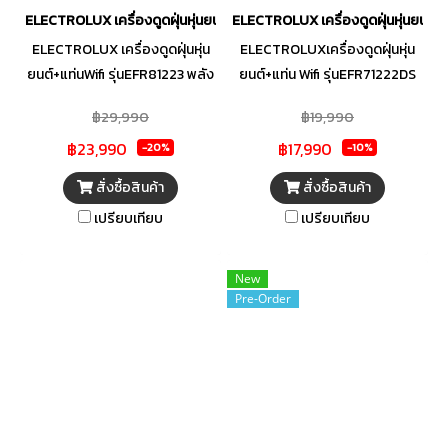
ELECTROLUX เครื่องดูดฝุ่นหุ่นยนต์+แท่นWifi รุ่น EFR81223
ELECTROLUX เครื่องดูดฝุ่นหุ่นยนต์+ถู
ELECTROLUX เครื่องดูดฝุ่นหุ่น
ELECTROLUXเครื่องดูดฝุ่นหุ่น
ยนต์+แท่นWifi รุ่นEFR81223 พลัง
ยนต์+แท่น Wifi รุ่นEFR71222DS
ดูดไซโคลน 7,000 พาสคาล แท่น
พลังดูดสูงสุด 4000Pa* ขจัดทั้ง
฿29,990
฿19,990
ชาร์จ กำลังไฟ 650 วัตต์ ความจุ
ฝุ่นละเอียดและฝุ่นผงขนาดใหญ่?
฿23,990
฿17,990
ขนาด 4,800mAh สามารทำงาน
ทำความสะอาดพื้น ได้หมดจดด้วย
-20%
-10%
สูงสุด 208 นาที ม็อบถูพื้นแบบ
หัวม็อบติดตั้งในตัวเครื่อง Lidar
สั่งซื้อสินค้า
สั่งซื้อสินค้า
หมุน 180 rpm พร้อมแขนยืดขยาย
แผนที่ทำความสะอาด ครอบคลุม
เปรียบเทียบ
เปรียบเทียบ
ทั่วถึงทุกซอกมุม รองรับ Wi-Fi 2.4
GHz และ Bluetooth
New
Pre-Order