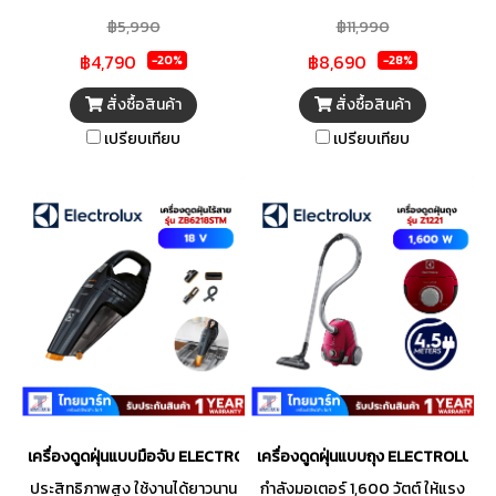
ด้ามจากแบรนด์ HITACHI ที่โดด
ด้ามจาก SAMSUNG เครื่องดูดฝุ่น
฿5,990
฿11,990
เด่นด้วยระยะเวลาการทำงานที่
นี้มาพร้อมพลังดูด 150 วัตต์เพื่อ
฿4,790
฿8,690
สูงสุดถึง 40 นาที ด้วยดีไซน์
การทำความสะอาดที่มี
-20%
-28%
เพรียวบาง ขนาดกะทัดรัด และมีน้ำ
ประสิทธิภาพ
สั่งซื้อสินค้า
สั่งซื้อสินค้า
หนักเบา คุณจึงดูดทำความสะอาด
เปรียบเทียบ
เปรียบเทียบ
ได้เพลิดเพลินไม่มีสะดุด ทั้งยังจัด
เก็บได้อย่างประหยัดพื้นที่ มา
พร้อมหัวดูดเสริมอีก 3 หัว เพื่อการ
ใช้งานที่แตกต่างกันออกไปแต่ละ
พื้นที่ ทิ้งฝุ่นและถอดแผ่นกรอง
ออกมาทำความสะอาดได้อย่าง
ง่ายดาย ตอบโจทย์ความสะดวก
สบายในชีวิตประจำวันได้อย่าง
ลงตัว
เครื่องดูดฝุ่นแบบมือจับ ELECTROLUX ZB6218STM
เครื่องดูดฝุ่นแบบถุง ELECTROLUX Z1
ประสิทธิภาพสูง ใช้งานได้ยาวนาน
กำลังมอเตอร์ 1,600 วัตต์ ให้แรง