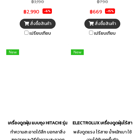
฿3,190
฿790
พลังจากมอเตอร์ 900 วัตต์
ประสิทธิภาพสูง ผู้ช่วยมือโปรที่จะ
฿2,990
฿669
ผสานเข้ากับถังเก็บฝุ่นรูปแบบ
ทำให้งานบ้านของคุณเป็นเรื่อง
-6%
-15%
กล่อง ทำให้การทำความสะอาด
ง่าย ตัวเครื่องเป็นแบบ 2IN1 ใช้
สั่งซื้อสินค้า
สั่งซื้อสินค้า
ง่ายขึ้น อีกทั้งยังมีเทคโนโลยี
งานทั่วไปด้วยด้ามจับยาว หรือด้าม
เปรียบเทียบ
เปรียบเทียบ
ไซโคลนขั้นสูง ช่วยแยกอากาศและ
จับแบมือถือในพื้นที่แคบ มาพร้อม
ฝุ่นออกจากกัน เพื่อผลลัพธ์การ
กับอุปกรณ์เสริมหัวเปลี่ยน 3 แบบ
ทำความสะอาดที่ยาวนาน และหัว
ให้คุณสามารถใช้งานได้หลาก
New
New
ดูดที่หลากหลายจะช่วยให้การ
หลายในพื้นที่ต่าง ๆ ได้มากกว่าที่
กำจัดสิ่งสกปรกภายในบ้านเป็น
เคย ตัวเครื่องถอดประกอบ
เรื่องง่าย พร้อมความสะดวก
ทำความสะอาดง่าย ขนาดเล็กช่วย
สบายจากตัวเครื่องที่มีขนาด
ประหยัดพื้นที่ในการจัดเก็บ ช่วยให้
กะทัดรัด ช่วยให้จัดเก็บได้ง่ายดาย
ห้องของคุณสะอาด ลดการเกิด
ภูมิแพ้ เพื่อสุขภาพที่ดีของทุก
คนในครอบครัว
เครื่องดูดฝุ่น แบบถุง HITACHI รุ่น CVBU-16 BL กำลัง 1600 วัตต์
ELECTROLUX เครื่องดูดฝุ่นไร้สาย18
ทำความสะอาดได้ลึก บอกลาสิ่ง
พลังดูดแรง ไร้สาย น้ำหนักเบา ใช้
สกปรกและวิธีทำความสะอาดๆ
งานได้กับทุกพื้นผิว