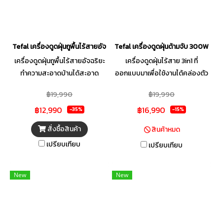
Tefal เครื่องดูดฝุ่นถูพื้นไร้สายอัจฉริยะ X-Clean7 รุ่น GF5736
Tefal เครื่องดูดฝุ่นด้ามจับ 300W 
เครื่องดูดฝุ่นถูพื้นไร้สายอัจฉริยะ
เครื่องดูดฝุ่นไร้สาย 3in1 ที่
ทำความสะอาดบ้านได้สะอาด
ออกแบบมาเพื่อใช้งานได้คล่องตัว
หมดจด เร็วกว่าเดิมถึง 2 เท่า*
สามารถทำความสะอาดครบทุกพื้น
฿19,990
฿19,990
ผิวได้ในเครื่องเดียว
฿12,990
฿16,990
-35%
-15%
สั่งซื้อสินค้า
สินค้าหมด
เปรียบเทียบ
เปรียบเทียบ
New
New