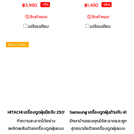
฿3,990
฿1,490
ป้องกันการอุดตันด้วยระบบกรอง
บ้านสะอาดหมดจดได้อย่าง
-17%
-25%
ฝุ่น 4 ชั้น ใช้งานง่ายเพียงคลิก
ง่ายดาย ด้วยพลังดูดอันทรงพลัง
สินค้าหมด
สินค้าหมด
เดียว พร้อมโหมดการทำงาน 2
13,500 ปาสกาล ขจัดสิ่งสกปรก
เปรียบเทียบ
เปรียบเทียบ
โหมด เพื่อขจัดสิ่งสกปรกบนพื้น
บนพื้นแข็ง พรม และมุมที่เข้าถึง
ผิวต่างๆ ได้อย่างมีประสิทธิภาพ
ยากได้อย่างมีประสิทธิภาพ ยิ่งไป
กว่านั้น เครื่องดูดฝุ่นแบบพกพายัง
Best Seller
สามารถแปลงร่างเป็นเครื่องดูด
ฝุ่นแบบพกพาได้อย่างรวดเร็ว
เหมาะสำหรับปัดฝุ่นเฟอร์นิเจอร์
ผ้าม่าน หรือทำความสะอาดรถยนต์
HITACHI เครื่องดูดฝุ่นมือจับ 250W สีแดง รุ่น PV-X95N
Samsung เครื่องดูดฝุ่นด้ามจับ 410
ทำความสะอาดได้อย่าง
รักษาบ้านของคุณให้สะอาดและถูก
เพลิดเพลินด้วยเครื่องดูดฝุ่นแบบ
สุขอนามัยด้วยเครื่องดูดฝุ่นแบบ