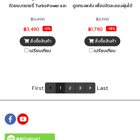
ด้วยแบตเตอรี่ TurboPower และ
ดูดทรงพลัง เพื่อขจัดละอองฝุ่นได้
กำลังไฟแบตเตอรี่ Li-Ion 18 V.
อย่างมีประสิทธิภาพ แผ่นกรองฝุ่น
฿3,490
฿2,190
ลักษณะการดูดแบบไซโคลน
HEPA ช่วยกรองสารก่อภูมิแพ้ ไม่
฿3,490
฿1,790
พร้อมหัวดูดที่ซอกซอน เข้าถึงได้
ว่าจะเป็นไรฝุ่น ละอองเกสร และขน
-0%
-18%
ทุกซอกมุม ปรับแรงดูดได้ 2 ระดับ
สัตว์เลี้ยง ขนาดกะทัดรัด ถือง่าย
สั่งซื้อสินค้า
สั่งซื้อสินค้า
ระบบกรองฝุ่น 2 ชั้น แยกเป็นก
ด้วยหูหิ้ว และล้อยางกันรอย
เปรียบเทียบ
เปรียบเทียบ
รองหยาบ กับกรองละเอียด เพื่อ
สามารถเคลื่อนย้ายไปทำความ
ประสิทธิภาพในการทำความสะอาด
สะอาดพื้นที่ต่าง ๆ ได้
First
Last
1
2
3
@@thaimart