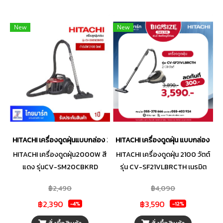
ทรงพลังที่จัดการฝุ่นได้หมดจดทุก
เมื่อยล้า ผสานพลังดูด
ซอกมุม พร้อมระบบหัวดูดอัจฉริยะ
ประสิทธิภาพสูงจากมอเตอร์
ที่ช่วยให้การทำความสะอาดบ้าน
BLDC และไฟ LED ส่องสว่างที่
New
New
กลายเป็นเรื่องง่ายและรวดเร็ว
ช่วยให้เห็นฝุ่นขนาดเล็ก เพื่อ
เปลี่ยนบ้านของคุณให้สะอาด
ผลลัพธ์ความสะอาด มอบอากาศ
หมดจดและปลอดภัยต่อสุขภา
สดชื่นและบ้านที่น่าอยู่ ตอบโจทย์
พด้วยฟิลเตอร์กรองฝุ่นละเอียด
ความสะดวกสบายในชีวิตประจำวัน
ให้คุณมีเวลาพักผ่อนในบ้านที่แสน
ได้อย่างลงตัว
สะอาดได้อย่างเต็มที่
HITACHI เครื่องดูดฝุ่นแบบกล่อง 2000W รุ่นCV-SM20CBKRD
HITACHI เครื่องดูดฝุ่น แบบกล่อง 21
HITACHI เครื่องดูดฝุ่น2000W สี
HITACHI เครื่องดูดฝุ่น 2100 วัตต์
แดง รุ่นCV-SM20CBKRD
รุ่น CV-SF21VLBRCTH เนรมิต
ทำความสะอาดบ้านได้อย่างมือ
บ้านให้สะอาดหมดจดและน่าอยู่ยิ่ง
฿2,490
฿4,090
อาชีพ ด้วยเครื่องดูดฝุ่นแบบ
กว่าที่เคย ด้วยเครื่องดูดฝุ่นแบบ
฿2,390
฿3,590
กล่อง จาก HITACHI รุ่น CV-
กล่อง เปลี่ยนงานบ้านสุดยุ่งยาก
-4%
-12%
SM20C ผู้ช่วยที่พร้อมจัดการฝุ่น
ให้กลายเป็นเรื่องง่ายและรวดเร็ว