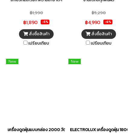
แบบเดิม ด้วยพลังดูดเต็มพิกัด
฿1,990
฿5,290
แรงดูดที่ต่อเนื่อง ที่สุดแห่ง
฿1,890
฿4,990
นวัตกรรมเพื่อบ้านสะอาดอย่าง
-5%
-6%
แท้จริง
สั่งซื้อสินค้า
สั่งซื้อสินค้า
เปรียบเทียบ
เปรียบเทียบ
New
New
เครื่องดูดฝุ่นแบบกล่อง 2000 วัตต์ 2 ลิตร รุ่น EFC52614
ELECTROLUX เครื่องดูดฝุ่น 1800W คว