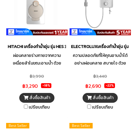
HITACHI เครื่องทำน้ำอุ่น รุ่น HES 38GS 3800 วัตต์ สีขาว
ELECTROLUXเครื่องทำน้ำอุ่น รุ่น E
ผ่อนคลายร่างกายจากความ
ความปลอดภัยที่ให้คุณอาบน้ำได้
เหนื่อยล้าในขณะอาบน้ำ ด้วย
อย่างผ่อนคลาย สบายใจ ด้วย
เครื่องทำน้ำอุ่น HITACHI คุณภาพ
เครื่องทำน้ำอุ่น ELECTROLUX
฿3,990
฿3,440
มาตรฐานระดับสากล ตัวเครื่อง
พร้อมระบบ Safe Ready เช็ค
฿3,290
฿2,690
ผลิตจากพลาสติกประเภทพิเศษ
ความปลอดภัยอัตโนมัติ ป้องกัน
-18%
-22%
เกรดไม่ลามติดไฟ พร้อมดีไซน์
ไฟกระชาก และปิดอัตโนมัติด้วย
สั่งซื้อสินค้า
สั่งซื้อสินค้า
กะทัดรัด บางเฉียบ และเรียบหรู
ระบบเทอโมสตัท Double Action
เปรียบเทียบ
เปรียบเทียบ
เพิ่มสีเมทัลลิกพิเศษให้ความ
ผลิตจากวัตถุดิบคุณภาพดี ทั้งไน
พรีเมียมมากยิ่งขึ้น สามารถติดตั้ง
ล่อนและถังเก็บน้ำไฟเบอร์กลาส
ให้เข้ากับการตกแต่งภายในห้องน้ำ
พร้อมระบบทำความร้อนทอง
Best Seller
Best Seller
ได้ทุกสไตล์ ไม่ว่าจะเป็นบ้านพัก
เหลือง หัวฝักบัวป้องกันแบคทีเรีย