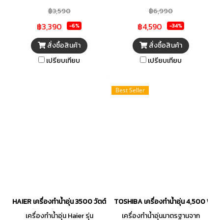
น้ำได้อย่างมั่นใจ ไม่ใช่แค่เพียงการ
฿3,590
฿6,990
ทำความสะอาดร่างกาย แต่ยังช่วย
฿3,390
฿4,590
ให้คุณรู้สึกผ่อนคลาย สดชื่นทุก
-6%
-34%
ครั้งที่อาบ ด้วยเทคโนโลยีการ
สั่งซื้อสินค้า
สั่งซื้อสินค้า
ทำความร้อน ที่คุณสามารถเลือก
เปรียบเทียบ
เปรียบเทียบ
ปรับอุณหภูมิได้ง่ายๆที่ปุ่มปรับ
องศา พร้อมฝักบัวที่ปรับได้ 3
ระดับ และด้วยระบบ Haier Shock
Best Seller
Proof 100% รับประกันเรื่อง
ความปลอดภัยของผู้ใช้ IP25
ป้องกันฝุ่นและน้ำเข้าเครื่อง พร้อม
ระบบตัดการทำงานอัตโนมัติแบบ
2 ชั้น เมื่ออุณหภูมิน้ำเกินจากที่
กำหนด
HAIER เครื่องทำน้ำอุ่น 3500 วัตต์ รุ่น EI35H2(B) สีดำ
TOSHIBA เครื่องทำน้ำอุ่น 4,500 W
เครื่องทำน้ำอุ่น Haier รุ่น
เครื่องทำน้ำอุ่นมาตรฐานจาก