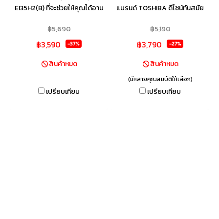
EI35H2(B) ที่จะช่วยให้คุณได้อาบ
แบรนด์ TOSHIBA ดีไซน์ทันสมัย
น้ำได้อย่างมั่นใจ ไม่ใช่แค่เพียงการ
ติดตั้งเข้ากับห้องน้ำทุกสไตล์ มา
฿5,690
฿5,190
ทำความสะอาดร่างกาย แต่ยังช่วย
พร้อมระบบความปลอดภัย อาทิ เท
฿3,590
฿3,790
ให้คุณรู้สึกผ่อนคลาย สดชื่นทุก
อร์โมสตัทแบบอัตโนมัติ ตัดการ
-37%
-27%
ครั้งที่อาบ ด้วยเทคโนโลยีการ
ทำงานทันที เมื่ออุณหภูมิร้อนจน
สินค้าหมด
สินค้าหมด
ทำความร้อน ที่คุณสามารถเลือก
เกินไป, ฉนวนป้องกันไฟฟ้ารั่ว, ไฟ
(มีหลายคุณสมบัติให้เลือก)
ปรับอุณหภูมิได้ง่ายๆที่ปุ่มปรับ
แสดงสถานะการทำงานของ ELCB
เปรียบเทียบ
เปรียบเทียบ
องศา พร้อมฝักบัวที่ปรับได้ 3
ที่จะตัดกระแสไฟฟ้าทันทีเมื่อเกิด
ระดับ และด้วยระบบ Haier Shock
กระแสไฟฟ้า และกล่องครอบแผง
Proof 100% รับประกันเรื่อง
วงจรป้องกันน้ำ/ความชื้นเข้า
ความปลอดภัยของผู้ใช้ IP25
เครื่อง เป็นต้น
ป้องกันฝุ่นและน้ำเข้าเครื่อง พร้อม
ระบบตัดการทำงานอัตโนมัติแบบ
2 ชั้น เมื่ออุณหภูมิน้ำเกินจากที่
กำหนด