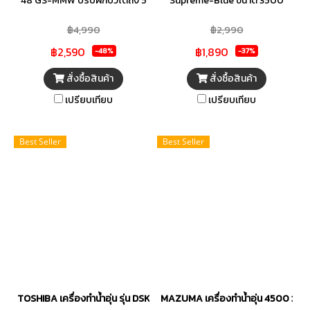
48 GS-MMW ปรับฝักบัวได้ถึง 5
Supreme-Blue ขนาด 3500
ระดับ สามารถทำความร้อนได้เร็ว
วัตต์ ออกแบบเพื่อความปลอดภัย
฿4,990
฿2,990
และยังปลอดภัยด้วยระบบตัดไฟ
และความสะดวกสบายที่คุณ
฿2,590
฿1,890
ที่สามารถตัดได้ภายใน 0.1 วินาที
ต้องการ! ระบบตรวจสอบสายดิน
-48%
-37%
ทำให้คุณไว้ใจถึงความปลอดภัย
และ ควบคุมอุณหภูมิอย่างแม่นยำ
สั่งซื้อสินค้า
สั่งซื้อสินค้า
ระหว่างใช้งานได้อย่างหายห่วง
ทำให้คุณมั่นใจได้ในทุกการใช้งาน
เปรียบเทียบ
เปรียบเทียบ
มาตรฐานการันตี มอก. ตัวเครื่อง
ออกแบบกะทัดรัดทันสมัย เหมาะ
ยังมีความโค้งมน ติดตั้งเข้ากับมุม
สำหรับทุกบ้าน หม้อทำความร้อน
ต่าง ๆ ของห้องได้เลย ทำให้
ทองแดง 100% ทนทานและมี
Best Seller
Best Seller
ประหยัดพื้นที่ในการติดตั้ง และมี
ประสิทธิภาพสูง มาตรฐานความ
ความลงตัว สวยงามมากยิ่งขึ้นกับ
ปลอดภัยสูงสุด สบายใจได้ทุก
การตกแต่งห้องน้ำทุกสไตล์ ได้รับ
ครั้งที่ใช้
ความปลอดภัยขั้นสูงสุดในการ
ทำงาน ผลิตจากวัสดุพลาสคิก
คุณภาพ
TOSHIBA เครื่องทำน้ำอุ่น รุ่น DSK38ES5KW 3800 วัตต์ สีขาว
MAZUMA เครื่องทำน้ำอุ่น 4500 วัตต