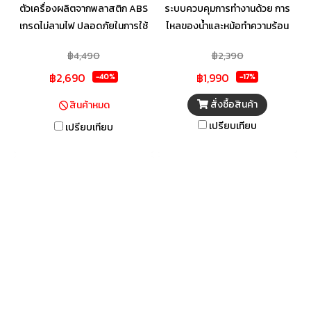
ตัวเครื่องผลิตจากพลาสติก ABS
ระบบควบคุมการทำงานด้วย การ
เกรดไม่ลามไฟ ปลอดภัยในการใช้
ไหลของน้ำและหม้อทำความร้อน
งาน มาตรฐาน IP25 ป้องกันฝุ่นผง
ทองแดงคุณภาพสูง ทนทาน ร้อน
฿4,490
฿2,390
และน้ำเข้าเครื่อง เพิ่มความ
เร็ว ตัวเครื่องผลิตจากพลาสติก
฿2,690
฿1,990
ปลอดภัยยิ่งขึ้น หน้าจอแสดง LED
ABS คุณภาพสูง (ตามมาตรฐาน
-40%
-17%
Display แสดงสถานะการทำงาน
UL94 ของ USA) สายไฟทนความ
สั่งซื้อสินค้า
สินค้าหมด
และระดับอุณหภูมิ
ร้อนสูงถึง 105 องศาเซลเซียส
เปรียบเทียบ
เปรียบเทียบ