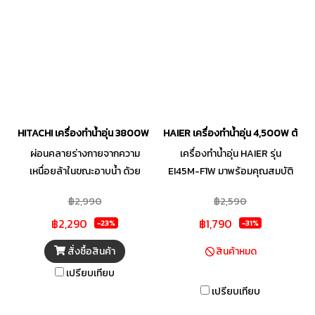
อาศัย, คอนโด, อาคารสำนักงาน
99.9%* ช่วยให้การอาบน้ำของ
หรือสถานที่บริการต่าง ๆ ตามแต่ที่
คุณสะอาด และมีสุขภาพดียิ่งขึ้น
คุณต้องการ
ด้วยขนาดที่เล็กกว่ากระดาษ A4
กว้างเพียง 19 ซม. และสูง 27
ซม.จึงเป็นขนาดที่พอเหมาะสำหรับ
ห้องน้ำที่มีพื้นที่จำกัด แต่เปี่ยมไป
ด้วยประสิทธิภาพสูง ใช้งานได้
หลากหลาย ดีไซน์กระทัดรัดสไตล์
HITACHI เครื่องทำน้ำอุ่น 3800W สีดำ รุ่น HES-38G
HAIER เครื่องทำน้ำอุ่น 4,500W ตัดไฟอ
สวีดิช ที่เข้ากับห้องน้ำทุกรูปแบบ
ผ่อนคลายร่างกายจากความ
เครื่องทำน้ำอุ่น HAIER รุ่น
เหนื่อยล้าในขณะอาบน้ำ ด้วย
EI45M-F1W มาพร้อมคุณสมบัติ
เครื่องทำน้ำอุ่น HITACHI คุณภาพ
ด้านความปลอดภัยขั้นสูงอย่าง
฿2,990
฿2,590
มาตรฐานระดับสากล ตัวเครื่อง
เทคโนโลยีระบบฉนวนล้ำสมัยที่
฿2,290
฿1,790
ผลิตจากพลาสติกประเภทพิเศษ
ป้องกันกระแสไฟฟ้ารั่วไหล ไป
-23%
-31%
เกรดไม่ลามติดไฟ พร้อมดีไซน์
จนถึงเทคโนโลยีลดฟองอากาศ
สั่งซื้อสินค้า
สินค้าหมด
กะทัดรัด บางเฉียบ และเรียบหรู
ช่วยลดความเสี่ยงที่จะเกิดการไหม้
เปรียบเทียบ
เพิ่มสีเมทัลลิกพิเศษให้ความ
เมื่อน้ำแห้ง พร้อมด้วยหม้อต้ม
เปรียบเทียบ
พรีเมียมมากยิ่งขึ้น สามารถติดตั้ง
Nylon Fibre ที่ผ่านการทดสอบ
ให้เข้ากับการตกแต่งภายในห้องน้ำ
แรงดันถึง 100,000 ครั้ง คุณจึง