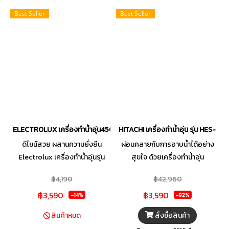
ได้ทุกสไตล์ ไม่ว่าจะเป็นบ้านพัก
มั่นใจได้ในประสบการณ์การอาบ
Best Seller
Best Seller
อาศัย, คอนโด, อาคารสำนักงาน
น้ำที่ปลอดภัย และเพลิดเพลินกับ
หรือสถานที่บริการต่าง ๆ ตามแต่ที่
การอาบน้ำได้อย่างไร้กังวล
คุณต้องการ
ELECTROLUX เครื่องทำน้ำอุ่น4500W+ราวสไลด์ สีขาว Series500 รุ่น
HITACHI เครื่องทำน้ำอุ่น รุ่น HES-48
ดีไซน์สวย ผสานความยั่งยืน
ผ่อนคลายกับการอาบน้ำได้อย่าง
Electrolux เครื่องทำน้ำอุ่นรุ่น
สุขใจ ด้วยเครื่องทำน้ำอุ่น
UltimateHome 500 รุ่น
HITACHI แทงค์ทำความร้อนผลิต
฿4,190
฿42,960
EWE451QX-W4 เครื่องทำน้ำอุ่นอี
จากทองแดงคุณภาพสูง ทนทาน
฿3,590
฿3,590
เลคโทรลักซ์ออกแบบสวยงาม
ต่อความร้อนได้ดี ใช้งานได้อย่างมี
-14%
-92%
สไตล์สแกนดิเนเวียน พร้อมคำนึง
ประสิทธิภาพและปลอดภัยด้วย
สั่งซื้อสินค้า
สินค้าหมด
ถึงความยั่งยืนด้วยตัวเครื่องที่
ระบบตัดไฟอัตโนมัติหากน้ำมี