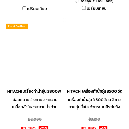
(มีหลายคุณสมบัติให้เลือก)
ผลิตจากพลาสติกรีไซเคิลถึง 63%
อุณหภูมิสูงเกินหรือมีกระแสไฟรั่ว
เปรียบเทียบ
เปรียบเทียบ
ดีไซน์เพรียวบาง โค้งมนให้ลุค
ผ่อนคลายเสมือนการทำสปาด้วย
พรีเมียม เข้ากับห้องอาบน้ำทุกการ
5 รูปแบบสายน้ำที่คุณสามารถ
ตกแต่ง ใช้งานง่ายพร้อมไฟ LED 3
ปรับเปลี่ยนได้ตามต้องการ พร้อม
Best Seller
ดวง แสดงการทำงานของระบบ
ให้คุณอาบน้ำได้อย่างสะอาดไร้
ความปลอดภัย และระดับอุณหภูมิ
กังวลด้วยหัวฝักบัวและสายฝักบัว
ของน้ำ เพิ่มความสวยงามด้วย
ที่มีคุณสมบัติช่วยยับยั้งการเจริญ
ลวดลายของพื้นผิวบริเวณตัว
เติบโตของแบคทีเรีย เพื่อสุข
เครื่องด้านหน้า-ด้านหลัง
อนามัยที่ดีในการอาบน้ำของคุณ
HITACHI เครื่องทำน้ำอุ่น 3800W สีขาว รุ่นHES-38G
HITACHI เครื่องทำน้ำอุ่น 3500 วัตต
ผ่อนคลายร่างกายจากความ
เครื่องทำน้ำอุ่น 3,500วัตต์ สีขาว
เหนื่อยล้าในขณะอาบน้ำ ด้วย
อาบอุ่นมั่นใจ ด้วยระบบนิรภัยถึง
เครื่องทำน้ำอุ่น HITACHI คุณภาพ
12 จุด หัวและสายฝักบัวผลิตจาก
฿2,990
฿3,190
มาตรฐานระดับสากล ตัวเครื่อง
วัสดุชนิดพิเศษ สามารถอาบน้ำ
฿2,290
฿2,990
ผลิตจากพลาสติกประเภทพิเศษ
ฝักบัวได้โดยไม่ต้องเปิดเครื่อง
-23%
-6%