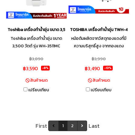
ควบคุมอุณหภูมิน้ำร้อนอย่างต่อ
เนื่อง ด้วยหม้อต้มทองแดง
คุณภาพสูง ทนทานต่อการ
กัดกร่อนและแรงดันน้ำ โดดเด่น
Toshiba เครื่องทำน้ำอุ่น ขนาด 3,500 วัตต์ รุ่น WH-3511MC
TOSHIBA เครื่องทำน้ำอุ่น TWH-48
ด้วยความทนทานที่เหนือกว่า มั่นใจ
Toshiba เครื่องทำน้ำอุ่น ขนาด
หม้อต้มผลิตจากวัสดุทองแดงที่มี
ทุกการใช้งานกับระบบป้องกัน
3,500 วัตต์ รุ่น WH-3511MC
ความบริสุทธิ์สูง จากทองแดง
ไฟฟ้ารั่ว ELCB มาตรฐานระดับ
ปลอดภัยด้วยระบบนิรภัยถึง 6
บริสุทธิ์ 99.99% ทำความร้อนได้
สากล พร้อมมาตรฐานป้องกันน้ำ
฿3,890
฿3,990
จุด ฝักบัวปรับสายน้ำได้ 5 ระดับ
เร็วทันใจ ระบบตัดไฟอัตโนมัติ
ระดับ IP25 ใช้งานได้อย่าง
฿3,590
฿3,490
สายไฟทนความร้อนสูง
ELCB กรณีกระแสไฟฟ้ารั่ว เพิ่ม
-8%
-13%
ปลอดภัยและป้องกันอันตรายจาก
ความปลอดภัยในการใช้งาน ระบบ
น้ำเข้าเครื่องได้อย่างมี
สินค้าหมด
สินค้าหมด
SensTemp ควบคุมอุณหภูมิไม่ให้
ประสิทธิภาพ
เปรียบเทียบ
เปรียบเทียบ
ผันผวน ไม่เกิดสภาวะน้ำ ร้อนลวก
และทำอุณหภูมิให้ถึงในระดับที่
ต้องการ
First
Last
1
2