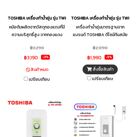
TOSHIBA เครื่องทำน้ำอุ่น รุ่น TWH-38MFNTH(W)-WB 3800 วัตต์ สีขาว
TOSHIBA เครื่องทำน้ำอุ่น รุ่น TWH-
หม้อต้มผลิตจากวัสดุทองแดงที่มี
เครื่องทำน้ำอุ่นมาตรฐานจาก
ความบริสุทธิ์สูง จากทองแดง
แบรนด์ TOSHIBA ดีไซน์ทันสมัย
บริสุทธิ์ 99.99% ทำความร้อนได้
ติดตั้งเข้ากับห้องน้ำทุกสไตล์ มา
฿3,290
฿2,090
เร็วทันใจ ระบบตัดไฟอัตโนมัติ
พร้อมระบบความปลอดภัย ELCB
฿3,190
฿1,990
ELCB กรณีกระแสไฟฟ้ารั่ว เพิ่ม
ที่ตัดไฟเมื่อไฟรั่ว และระบบตรวจ
-3%
-5%
ความปลอดภัยในการใช้งาน ระบบ
สอบการเชื่อมต่อสายดินอัตโนมัติ
สั่งซื้อสินค้า
สินค้าหมด
SensTemp ควบคุมอุณหภูมิไม่ให้
ทั้งยังมีระบบป้องกันแรงดันไฟฟ้า
เปรียบเทียบ
เปรียบเทียบ
ผันผวน ไม่เกิดสภาวะน้ำ ร้อนลวก
ไม่คงที่ เเละระบบรองรับแรงดันน้ำ
และทำอุณหภูมิให้ถึงในระดับที่
ต่ำ ช่วยให้อาบน้ำได้ต่อเนื่องและ
ต้องการ ไม่ว่าจะกี่ฤดูก็อาบน้ำอุ่น
สบายใจมากขึ้น
ได้อย่างสบาย ด้วยเครื่องทำน้ำอุ่น
TOSHIBA รุ่น TWH-
38MFNTH(W)-WB มาพร้อม
เทคโนโลยี SensTemp™ หมด
กังวลเรื่องน้ำร้อนลวกผิว และ