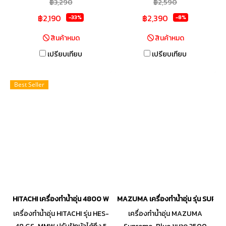
฿3,290
฿2,590
แบบนุ่มนวลหรือสายน้ำที่ช่วยผ่อน
มาตรฐานเกรดกันน้ำ : IP25 -
฿2,190
฿2,390
คลายกล้ามเนื้อ อาบน้ำอุณหภูมิ
ขนาดเครื่อง 21.0 x 35.0 x 7.8
-33%
-8%
ปกติได้แม้ไฟดับ ปลอดภัยด้วย
cm - น้ำหนักตัวเครื่อง 1.67 kg -
สินค้าหมด
สินค้าหมด
ระบบสวิตช์นิรภัย ELB Checker
สี ขาว-เทา - อุณหภูมิน้ำออก
เปรียบเทียบ
เปรียบเทียบ
เครื่องกะทัดรัดเหมาะสำหรับ
สูงสุด 50 องศาเซลเซียส - ระบบ
ห้องน้ำที่มีขนาดไม่กว้างนัก
ตัดความปลอดภัย ELCB
Best Seller
HITACHI เครื่องทำน้ำอุ่น 4800 W รุ่น HES-48GS-MMW
MAZUMA เครื่องทำน้ำอุ่น รุ่น SUPRE
เครื่องทำน้ำอุ่น HITACHI รุ่น HES-
เครื่องทำน้ำอุ่น MAZUMA