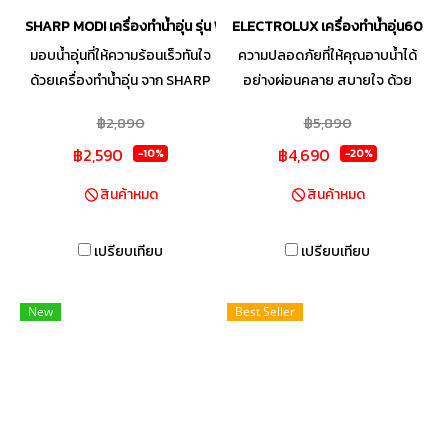
SHARP MODI เครื่องทำน้ำอุ่น รุ่น WH-MD238 3800 วัตต์ สีขาว
ELECTROLUX เครื่องทำน้ำอุ่น6000
มอบน้ำอุ่นที่ให้ความร้อนเร็วทันใจ
ความปลอดภัยที่ให้คุณอาบน้ำได้
ด้วยเครื่องทำน้ำอุ่น จาก SHARP
อย่างผ่อนคลาย สบายใจ ด้วย
ช่วยคลายความเมื่อยล้าหลังวัน
เครื่องทำน้ำอุ่น ELECTROLUX
฿2,890
฿5,890
ทำงานได้ดีเยี่ยม ดีไซน์มินิมอลสี
พร้อมระบบ Safe Ready เช็ค
฿2,590
฿4,690
ขาว ติดตั้งได้ง่าย สิ่งที่สำคัญที่สุด
ความปลอดภัยอัตโนมัติ ป้องกัน
-10%
-20%
คือความปลอดภัยที่คุณวางใจได้
ไฟกระชาก และปิดอัตโนมัติด้วย
สินค้าหมด
สินค้าหมด
ด้วยระบบตัดไฟที่ทำงานรวดเร็ว
ระบบเทอโมสตัท Double Action
เพียง 0.1 วินาที พร้อมหัวฝักบัว
ผลิตจากวัตถุดิบคุณภาพดี ทั้งไน
เปรียบเทียบ
เปรียบเทียบ
ปรับได้ 3 รูปแบบ ให้คุณเลือก
ล่อนและถังเก็บน้ำไฟเบอร์กลาส
สัมผัสที่ถูกใจเพื่อความสบาย
พร้อมระบบทำความร้อนทอง
สูงสุดในการอาบน้ำ
เหลือง หัวฝักบัวป้องกันแบคทีเรีย
New
Best Seller
99.9%* ช่วยให้การอาบน้ำของ
คุณสะอาด และมีสุขภาพดียิ่งขึ้น
ด้วยขนาดที่เล็กกว่ากระดาษ A4
กว้างเพียง 19 ซม. และสูง 27
ซม.จึงเป็นขนาดที่พอเหมาะสำหรับ