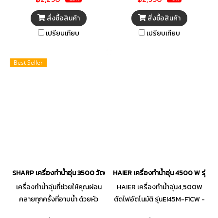
เกรดไม่ลามติดไฟ พร้อมดีไซน์
ปรับการกระจายสายน้ำได้ 5 รูป
สั่งซื้อสินค้า
สั่งซื้อสินค้า
กะทัดรัด บางเฉียบ และเรียบหรู
แบบ ตัวเครื่องทำจากวัสดุพิเศษ
เปรียบเทียบ
เปรียบเทียบ
เพิ่มสีเมทัลลิกพิเศษให้ความ
แข็งแรงไม่ติดไฟ ปลอดภัยด้วย
พรีเมียมมากยิ่งขึ้น สามารถติดตั้ง
ระบบ ELCB ใช้ระบบทำความร้อน
ให้เข้ากับการตกแต่งภายในห้องน้ำ
แบบหม้อต้ม
Best Seller
ได้ทุกสไตล์ ไม่ว่าจะเป็นบ้านพัก
อาศัย, คอนโด, อาคารสำนักงาน
หรือสถานที่บริการต่าง ๆ ตามแต่ที่
คุณต้องการ
SHARP เครื่องทำน้ำอุ่น 3500 วัตต์ รุ่น WH-B55
HAIER เครื่องทำน้ำอุ่น 4500 W รุ่น
เครื่องทำน้ำอุ่นที่ช่วยให้คุณผ่อน
HAIER เครื่องทำน้ำอุ่น4,500W
คลายทุกครั้งที่อาบน้ำ ด้วยหัว
ตัดไฟอัตโนมัติ รุ่นEI45M-F1CW -
ฝักบัวปรับได้ 3 แบบ ทั้งสายน้ำ
หมายเลขมอก.1693-2547 -