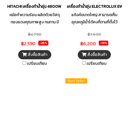
HITACHI เครื่องทำน้ำอุ่น 4800W สีดำ รุ่น HES-48G-BK
เครื่องทำน้ำอุ่น ELECTROLUX EWE4
หม้อทำความร้อน ผลิตด้วยวัสดุ
แท้งค์ขนาดใหญ่ สามารถเก็บ
ทองแดงคุณภาพสูง ทนทาน มี
อุณหภูมิน้ำได้คงที่ตามที่ตั้งไว้
ระบบตัดไฟอัตโนมัติ เมื่อเกิด
พร้อมขจัดความร้อนส่วนเกิน
฿4,790
฿7,690
กระแสไฟฟ้ารั่วหรือลัดวงจร
Dynamic Power Control
฿2,590
฿6,200
พร้อมระบบนิรภัย 12 จุด
ควบคุมอุณหภูมิได้แม่นยำแม้น้ำ
-46%
-19%
โครงสร้างเครื่องป้องกันน้ำเข้า
ประปาไหลไม่สม่ำเสมอ ระบบความ
สั่งซื้อสินค้า
สั่งซื้อสินค้า
มาตรฐาน IP25 ปลอดภัยเมื่อใช้
ปลอดภัย 16 ขั้นตอน ให้คุณและ
เปรียบเทียบ
เปรียบเทียบ
งาน
ครอบครัวผ่อนคลายกับการอาบ
น้ำในทุกวัน
Best Seller