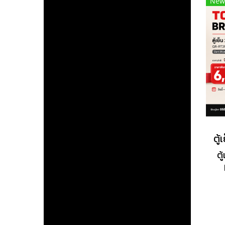
New
ระด
กำ
99
นว
สว
จา
ท
ตู
ป
คว
ท