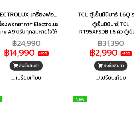
ELECTROLUX เครื่องฟอกอากาศ (88 ตร.ม.) รุ่น PA91-606DG
รื่องฟอกอากาศ Electrolux
ตู้เย็นมินิบาร์ TCL
ure A9 ปรับทุกลมหายใจให้
RT95XFSDB 1.6 คิว ตู้เย็น
อาดยิ่งขึ้น ให้คุณหายใจด้วย
บาร์ จากแบรนด์ TCL จิ๋ว
฿24,990
฿31,390
กาศบริสุทธิ์ด้วย Electrolux
แจ๋วด้วยขนาดความจุ 1.6 
฿14,990
฿2,990
รื่องฟอกอากาศ (88 ตร.ม.)
แต่คุณสามารถแช่แข็งอา
-40%
-90%
่น PA91-606DG ที่มาพร้อม
แช่ขนม หรือแช่เครื่องดื่ม
สั่งซื้อสินค้า
สั่งซื้อสินค้า
บบตรวจสอบคุณภาพอากาศ
อย่างครบครัน ด้วยขนาด
ดยสามารถใช้ได้กับห้องที่มี
กะทัดรัดจึงสามารถนำไป
เปรียบเทียบ
เปรียบเทียบ
นาด 60 ตร.ม. ไม่ว่าจะใช้ใน
วางในพื้นที่จำกัดได้อย่าง
องนอน ห้องนั่งเล่น หรือห้อง
ไม่ว่าจะเป็นห้องทำงาน ห้อ
บแขกก็สามารถใช้ได้อย่างไร้
เล่น ห้องพักโรงแรม หร
New
ปัญหา ด้วยระบบตรวจสอบ
คอนโดมิเนียม ตอบโจทย์ก
ากาศ PM 2.5 Sensor ทำให้
งานและพื้นที่แสนจำกัดได้
ณสามารถควบคุมเครื่องฟอก
สมบูรณ์
อากาศของคุณได้อย่างมี