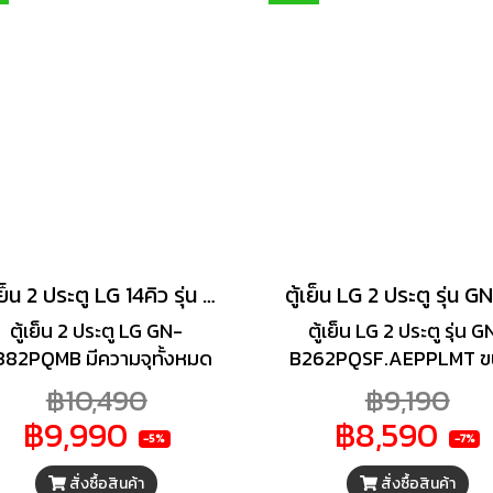
ขึ้น
ตู้เย็น 2 ประตู LG 14คิว รุ่น GN-D382PQMB
ตู้เย็น 2 ประตู LG GN-
ตู้เย็น LG 2 ประตู รุ่น G
382PQMB มีความจุทั้งหมด
B262PQSF.AEPPLMT ข
95 ลิตร ออกแบบให้มีขนาด
9.4 คิว มาพร้อมเทคโนโ
฿10,490
฿9,190
ญ่ สามารถเก็บอาหารสดได้
ถนอมอาหารและระบบประ
฿9,990
฿8,590
นช่วยให้คุณใช้งานได้อย่าง
พลังงานอัจฉริยะ
-5%
-7%
ั่นใจในคุณภาพ ทำงานเงียบ
สั่งซื้อสินค้า
สั่งซื้อสินค้า