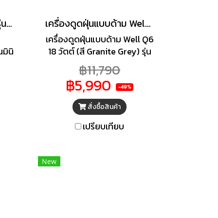
TCL ตู้เย็นมินิบาร์ 1.6Q รุ่นRT95XFSDB
เครื่องดูดฝุ่นแบบด้าม Well Q6 18 วัตต์ (สี Granite Grey) รุ่น WQ61-1OGG
เครื่องดูดฝุ่นแบบด้าม Well Q6
มินิ
18 วัตต์ (สี Granite Grey) รุ่น
แต่
WQ61-1OGG เป็นเครื่องดูดฝุ่น
฿11,790
คิว
ไร้สาย 2-in-1 ที่โดดเด่นเรื่อง
฿5,990
หาร
ความคล่องตัว การใช้งานที่ง่าย
-49%
ได้
และดีไซน์ที่ทันสมัย
สั่งซื้อสินค้า
ที่
จัด
เปรียบเทียบ
ลงตัว
งนั่ง
ือ
New
ารใช้
อย่าง