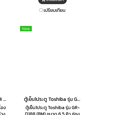
สุด
งาน มีระบบละลายน้ำแข็งโดย
ให้ดู
อัตโนมัติชั้นวางในตู้เย็นมีขนาด
เปรียบเทียบ
บ
ใหญ่สามารถจุอาหารได้จำนวน
ทและ
มาก
้วย
New
 ดาว
จะคง
ure
บยั้ง
ิภาพ
ตัว
ย
ตู้เย็น 1 ประตู SHARP 5.4 คิว รุ่นSJ-S150XT-DK
ตู้เย็น1ประตู Toshiba รุ่น GR-D188 (BM) ขนาด 6.5 คิว
ื่อง
ตู้เย็น1ประตู Toshiba รุ่น GR-
้าง
D188 (BM) ขนาด 6.5 คิว ช่อง