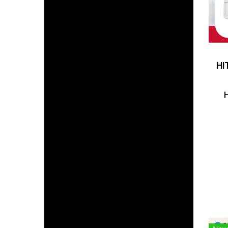
ห
L
S
อ
ค