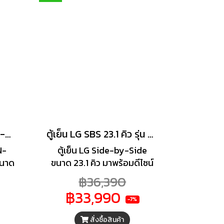
ควบคุมอุณหภูมิได้ดีมากยิ่งขึ้น
ตู้เย็น LG 2 ประตู รุ่น GN-B262PQSF.AEPPLMT
ตู้เย็น LG SBS 23.1 คิว รุ่น GC-X257CMFW
N-
ตู้เย็น LG Side-by-Side
นาด
ขนาด 23.1 คิว มาพร้อมดีไซน์
ลยี
หน้าบานกระจก สีมิ้นท์-สีเบจ
฿36,390
หยัด
(Mint-Beige) สุดพรีเมียม
฿33,990
-7%
สั่งซื้อสินค้า