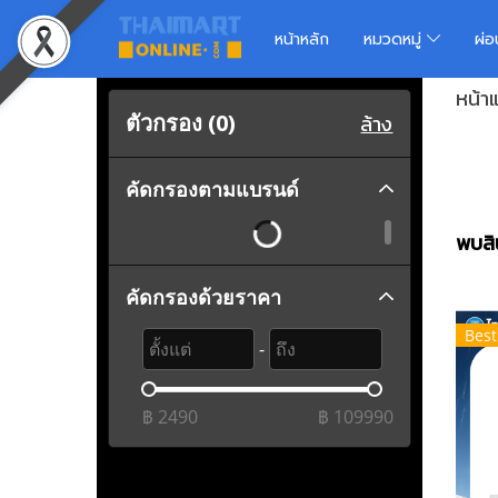
หน้าหลัก
หมวดหมู่
ผ่
หน้า
ตัวกรอง (
0
)
ล้าง
คัดกรองตามแบรนด์
พบสิน
คัดกรองด้วยราคา
Best
-
฿
2490
฿
109990