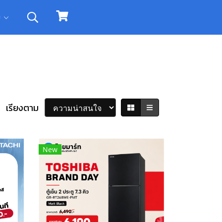
ิม
เรียงตาม
New