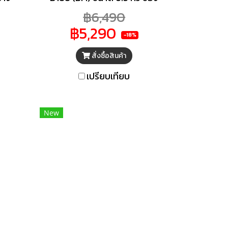
ียง
แช่ผักขนาดใหญ่ มาพร้อม
฿6,490
ง
ดีไซน์ใหม่ เลื่อนเข้าออก
฿5,290
งมุม
ง่ายดายเพิ่มความจุในการใช้
-18%
มเย็น
งาน
สั่งซื้อสินค้า
tic
เปรียบเทียบ
ยน้ำ
ดปุ่ม
New