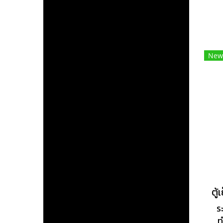
จ
ร
พ
เง
New
ส
ร
กลิ
ปร
งา
ร
ท