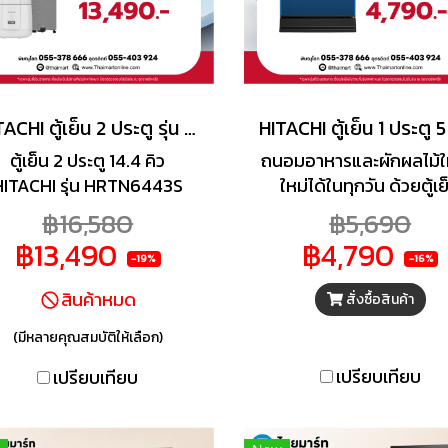
HITACHI ตู้เย็น 2 ประตู รุ่น HRTN6443SXTH 14.4 คิว พร้อม หม้อหุงข้าว 1.8 ลิตร รุ่น RZ-S18MM-W
ตู้เย็น 2 ประตู 14.4 คิว
ถนอมอาหารและผักผลไม้ใ
HITACHI รุ่น HRTN6443S
ใหม่ได้ในทุกวัน ด้วยตู้เย
นึ่งในซีรีส์ Grand Carbon
HITACHI มาพร้อมกับระ
฿16,580
฿5,690
ine ดีไซน์สวยหรู โดดเด่น
ละลายน้ำแข็งอัตโนมัติ 
฿13,490
฿4,790
ด้วยเทคโนโลยีทันสมัย
Defrost ป้องกันน้ำแข็งเก
-19%
-16%
คอมเพรสเซอร์ Inverter
ในช่องแช่แข็ง หมดปัญหา
สินค้าหมด
สั่งซื้อสินค้า
ทำความเย็นแรง เงียบสนิท
แข็งเกาะ โดยไม่ต้องคอย
พร้อมระบบ Dual Sense
อาหาร ภายในมีชั้นกระจกน
(มีหลายคุณสมบัติให้เลือก)
urround Cooling ควบคุม
สำหรับจัดเก็บอาหาร ค
เปรียบเทียบ
เปรียบเทียบ
ุณหภูมิได้แม่นยำ ช่วยรักษา
แข็งแรง รับน้ำหนักได้ดี 
วามสดของอาหารทุกชนิด
ออกแบบอย่างเป็นสัดส่วนเ
ด้วย โซนปรับอุณหภูมิได้ 3
เพิ่มความเป็นระเบียบให้ง่