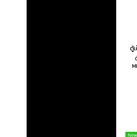
ดำ
อา
M
ควา
V4
เ
ฟั
งา
New