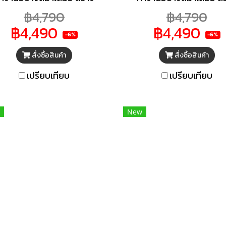
ความเย็นได้เร็วขึ้นลดเสียง
ความเย็นได้เร็วขึ้นลดเส
฿4,790
฿4,790
รบกวนและประหยัดพลัง
รบกวนและประหยัดพลั
฿4,490
฿4,490
Modern Design จัดวางมุม
านModern Design จัดวา
-6%
-6%
นก็สวย เรียบหรู ทำความเย็น
ไหนก็สวย เรียบหรู ทำควา
สั่งซื้อสินค้า
สั่งซื้อสินค้า
ต่ำสุด -6 องศา
ต่ำสุด -6 องศา
ซลเซียสSemi-Automatic
เซลเซียสSemi-Automa
เปรียบเทียบ
เปรียบเทียบ
efrost function ละลายน้ำ
defrost function ละลา
งกึ่งอัตโนมัติเพียงแค่กดปุ่ม
แข็งกึ่งอัตโนมัติเพียงแค่ก
เดียว
เดียว
New