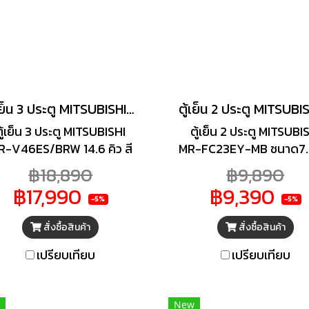
ประสิทธิภาพ จะได้สามารถ
เนินการเพื่อระบบหายใจด้วย
กาศที่สะอาดกว่าและใช้ชีวิต
อย่างมีสุขภาพได้มากกว่า
ตู้เย็น 3 ประตู MITSUBISHI 14.6 คิว รุ่น MR-V46ESST
ตู้เย็น 3 ประตู MITSUBISHI
ตู้เย็น 2 ประตู MITSUBI
R-V46ES/BRW 14.6 คิว สี
MR-FC23EY-MB ชนาด7.7
น้ำตาล อินเวอร์เตอร์ มอบ
มอบความสดใหม่ได้ในทุก ๆ
฿18,890
฿9,890
มสดใหม่ได้ในทุก ๆ วัน ด้วย
ด้วยตู้เย็น 2 ประตู จา
฿17,990
฿9,390
ตู้เย็น 3 ประตู MR-
MITSUBISHI โดดเด่นด้วย
-5%
-5%
6ES/BRW 14.6 คิว อินเวอร์
NEURO FUZZY SYST
สั่งซื้อสินค้า
สั่งซื้อสินค้า
เตอร์ จาก MITSUBISHI ที่มี
ระบบปฎิบัติการของตู้เย็นท
ดีไซน์สวยโดดเด่นเป็น
ชิพอัจฉริยะที่สามารถจ
เปรียบเทียบ
เปรียบเทียบ
อกลักษณ์เฉพาะตัว มาพร้อม
พฤติกรรมการใช้งานของ
งก์ชั่นที่ช่วยตอบโจทย์การใช้
ได้อย่างฉลาด
นในชีวิตของคุณให้ง่ายมาก
New