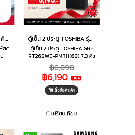
HITACHI ตู้เย็น 1 ประตู 5 คิว สีเงิน รุ่น HR1S5142MN-PSV
ตู้เย็น 2 ประตู TOSHIBA รุ่นGRRT268WEPMTMB 7.3 คิว
ห้สด
ตู้เย็น 2 ประตู TOSHIBA GR-
็น
RT268WE-PMTH(68) 7.3 คิว
บบ
สัมผัสรสชาติอาหารที่สดใหม่ใน
฿6,890
i-
ทุกวันด้วยตู้เย็น 2 ประตู จาก
฿6,190
าะตัว
TOSHIBA โดดเด่นด้วยดีไซน์
-10%
น้ำ
สวยเรียบผสมผสานฟังก์ชัน
สั่งซื้อสินค้า
แซะ
การใช้งานที่สะดวกสบาย
ิรภัย
มากมาย ไม่ว่าจะเป็นระบบอิน
งทน
เวอร์เตอร์ที่ทำความเย็นได้
เปรียบเทียบ
ถูก
อย่างรวดเร็ว แต่ใช้พลังงาน
พื่อ
น้อยนิด ช่วยประหยัดไฟได้มาก
ายต่อ
ขึ้น ระบบทำความเย็นที่สามารถ