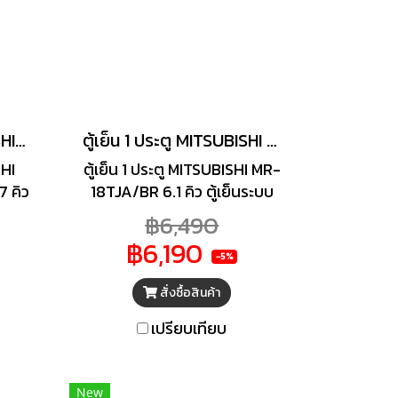
ตู้เย็น 2 ประตู MITSUBISHI MR-FC23EY-MB
ตู้เย็น 1 ประตู MITSUBISHI 6.1 คิว รุ่น MR-18TJA/BR
SHI
ตู้เย็น 1 ประตู MITSUBISHI MR-
 คิว
18TJA/BR 6.1 คิว ตู้เย็นระบบ
 วัน
ละลายน้ำแข็ง J-Smart
฿6,490
ก
DEFROST ดีไซน์สวยงาม เรียบ
฿6,190
ระบบ
หรู ด้วยฝาประตูไร้มือจับ ที่มี
-5%
EM
ขอบยางประตูป้องกันเชื้อรา
สั่งซื้อสินค้า
ี่มี
พร้อมแถบแม่เหล็ก 4 ด้าน ที่
ดจำ
ปิดสนิทความเย็นไม่รั่วไหล ให้
เปรียบเทียบ
คุณ
คุณแช่อาหารและเครื่องดื่มได้
จุใจด้วยขนาดความจุ 5 Jumbo
มาพร้อมประสิทธิภาพการ
New