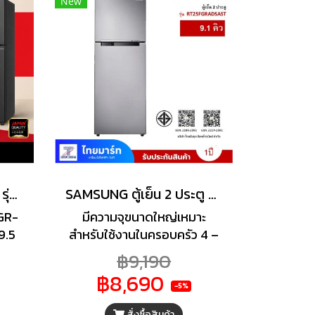
New
ทุก
กระจายความเย็นได้ทั่วทั้งตู้
น
ช่วยรักษาความสดใหม่ของ
วัตถุดิบได้เป็นอย่างดี พร้อม
ระบบขจัดกลิ่นไม่พึงประสงค์ที่มี
ประสิทธิภาพ ช่องแช่แข็งและแช่
เย็นขนาดใหญ่ พร้อมชั้นวาง
นิรภัย ที่สามารถปรับระดับได้
ตามการใช้งาน จัดเก็บวัตถุดิบ
อาหาร และเครื่องดื่มได้มากและ
เป็นสัดส่วน สวยครบจบทั้ง
เรื่องดีไซน์และฟังก์ชันการใช้
ตู้เย็น 2 ประตู TOSHIBA รุ่น GR-RT349WE-PMTH
SAMSUNG ตู้เย็น 2 ประตู 9.1 คิว รุ่น RT25FGRADSAST
งานที่ลงตัว
 GR-
มีความจุขนาดใหญ่เหมาะ
9.5
สำหรับใช้งานในครอบครัว 4 –
วาม
6 คน แช่ง่าย ใช้งานสะดวก
฿9,190
ของ
สามารถแยกอาหารแช่แข็งและ
฿8,690
 ตู้
แช่อาหารสด แยกประเภท
-5%
IBA
อาหารได้ง่ายสะดวกต่อการใช้
สั่งซื้อสินค้า