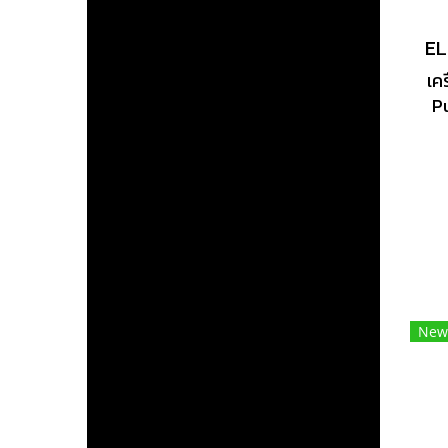
เค
P
สะ
อา
เค
รุ
ระ
โ
ข
ห้
รั
New
อ
คุ