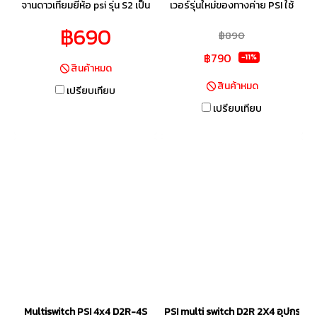
จานดาวเทียมยี่ห้อ psi รุ่น S2 เป็น
เวอร์รุ่นใหม่ของทางค่าย PSI ใช้
รุ่นที่มีราคาไม่แพงจนเกินเอื้อม คุ้ม
รับสัญญาณในระบบ C-BAND
฿690
฿890
ค่าสำหรับใช้งาน สามารถดูช่อง
และ KU-Band (จานตระแกรง
฿790
ดิจิตอลทีวีได้ครบทุกช่อง พิเศษ
และจานทึบ) มีช่องรายการที่มี
-11%
สินค้าหมด
ด้วยคุณสมบัติที่ให้ความคมชัดสูง
ระบบความคมชัดแบบ HD ให้ดูฟรี
สินค้าหมด
เปรียบเทียบ
ระดับ high definition
ๆ แบบไม่มีรายเดือน อนาคตจะมี
เปรียบเทียบ
ช่องรายการชั้นนำอื่น ๆ มาออก
อากาศ ในระบบความคมชัดสูง ให้
ชมอีกอย่างต่อเนื่อง และยังมีช่อง
รายการให้ดูฟรีในระบบ SD อีกกว่า
60 ช่อง ในจานทึบ และอีกกว่า 140
ช่องในจานตระแกรง
Multiswitch PSI 4x4 D2R-4S
PSI multi switch D2R 2X4 อุปกรณ์