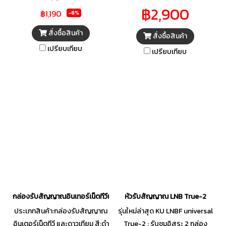
ง่ายเพียงเชื่อมต่อกับทีวีและ
฿2,900
฿1,190
อินเตอร์เน็ต คุณก็สามารถ
-8%
เพลิดเพลินไปกับทุกคอนเทนต์ทั้ง
สั่งซื้อสินค้า
สั่งซื้อสินค้า
รายการสดหรือแพล็ตฟอร์มความ
เปรียบเทียบ
บันเทิงที่หลากหลาย ด้วยการ
เปรียบเทียบ
ทำงานของระบบปฏิบัติการ
Android 11 ผสานการทำงานของ
CPU คุณภาพสูง และความ
สามารถในการถ่ายทอดภาพที่คม
ชัดในระดับ Ultra HD 4K เพื่อให้
คุณได้รับชมความบันเทิงได้ที่บ้าน
ได้อย่างเต็มอิ่ม
กล่องรับสัญญาณอินเทอร์เน็ตทีวีและดาวเทียม GMM Z X-Tream
หัวรับสัญญาณ LNB True-2
ประเภทสินค้า:กล่องรับสัญญาณ
รุ่นใหม่ล่าสุด KU LNBF universal
อินเตอร์เน็ตทีวี และดาวเทียม สี:ดำ
True-2 : รับชมอิสระ 2 กล่อง