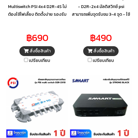
Multiswitch PSI 4x4 D2R-4S ไม่
- D2R-2x4 มัลติสวิทซ์ psi
ต้องใช้ไฟเลี้ยง ติดตั้งง่าย รองรับ
สามารถเพิ่มจุดรับชม 3-4 จุด - ใช้
สัญญาณเข้าได้ถึง 4 input ได้มาก
ต่อเข้ากับสายที่ ลากจากหัว LNB
ถึง 4 ดาวเทียม รับชมแบบแยกจุด
สำหรับจาน c-band แบบ 2 ขั้ว
฿690
฿490
อิสระได้ถึง 4 จุด- เพิ่มวงจรขยาย
เพื่อนำสัญญาณ เข้า และต่อออก
สัญญาณ
ไปยังเครื่องรับได้ 3 ถึง4จุด
สั่งซื้อสินค้า
สั่งซื้อสินค้า
เปรียบเทียบ
เปรียบเทียบ