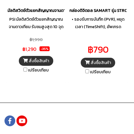
มัลติสวิตช์ตัวแยกสัญญาณจานดาวเทียม PSI D2R 2X10
กล่องดิจิตอล SAMART รุ่น STRON
PSI มัลติสวิตช์ตัวแยกสัญญาณ
• รองรับการบันทึก (PVR), หยุด
จานดาวเทียม รับชมสูงสุด 10 จุด
เวลา (TimeShift), อัพเกรด
เข้า 2 ออก 10 รุ่น D2R-2x10
ซอฟท์แวร์ และการเล่นมีเดียไฟล์
฿1,990
(สำหรับจานตะแกรง) มี
ผ่านพอร์ตยูเอสบี (USB) •
฿790
฿1,290
Adaptorจ่ายไฟ
รองรับการแสดงผลภาพแบบ
-35%
ความละเอียดสูง (1080P FULL
สั่งซื้อสินค้า
สั่งซื้อสินค้า
HD) • รองรับการเชื่อมต่ออุปกรณ์
เปรียบเทียบ
รับสัญญาณรีโมทภายนอก
เปรียบเทียบ
(Ext.IR) รองรับ SD/HD MPEG2
และ MPEG4 AVC H.264 ค้นหา
ช่องรายการอัตโนมัติ
(Automatic Update TV
Program) รองรับการแสดงผัง
รายการล่วงหน้า 7 วัน