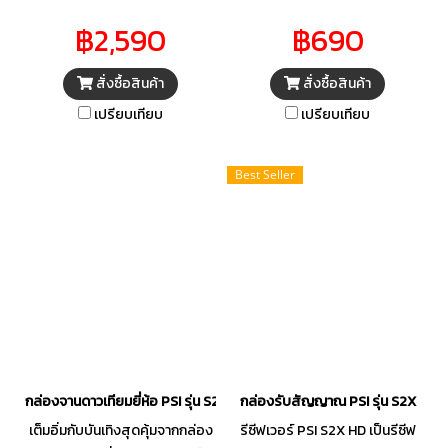
ด้าน ใช้สำหรับ:เชื่อมต่อ
Chipset ใหม่ล่าสุด ประสิทธิภาพ
฿2,590
฿690
อินเตอร์เน็ตทีวี และรับสัญญาณ
ไว Gain สูง ในราคาสบายกระเป๋า
ดาวเทียมเข้ากับทีวี วัสดุที่
ใช้ได้ดีมาก ไทยคม 5/6/8
สั่งซื้อสินค้า
สั่งซื้อสินค้า
ใช้:PLASTIC VERSION
เปรียบเทียบ
เปรียบเทียบ
SHIP:ANDROID 7.1.2 รับ
ประกัน(ปี):1 ขนาด(ซม.): 3.00 x
9.70 x 13.70
Best Seller
กล่องจานดาวเทียมยี่ห้อ PSI รุ่น S2
กล่องรับสัญญาณ PSI รุ่น S2X
เต็มอิ่มกับบันเทิงสุดคุ้มจากกล่อง
รีซีฟเวอร์ PSI S2X HD เป็นรีซีฟ