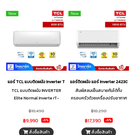
New
New
แอร์ TCL แบบติดผนัง Inverter T-WDX SERIES รุ่น T-WDX10C ขนาด 9
แอร์ติดผนัง แอร์ Inverter 24230 
TCL แบบติดผนัง INVERTER
สัมผัสลมเย็นสบายกันได้ทั้ง
Elite Normal Inverte rT-
ครอบครัวด้วยเครื่องปรับอากาศ
WDX10C SERIES(9500 BTU)
จากแบรนด์คุณภาพ TCL รุ่น T-
฿10,490
฿18,290
เย็นสบาย อากาศสะอาด ประหยัด
PROM25 มาพร้อมเทคโนโลยีคอย
฿9,990
฿17,390
พลังงาน
น์ร้อนและคอยน์เย็นเคลือบสาร
-5%
-5%
Titan Gold ที่จะช่วยยับยั้ง
สั่งซื้อสินค้า
สั่งซื้อสินค้า