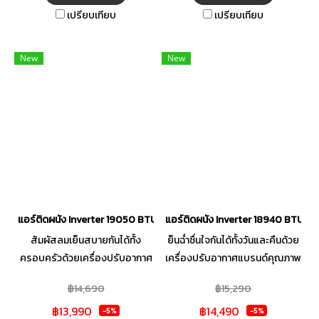
แบคทีเรีย และเชื้อโรคต่าง ๆ ได้
เปรียบเทียบ
เปรียบเทียบ
อย่างเต็มประสิทธิภาพ และ
เทคโนโลยี Smart Gentle Cool
Wind ส่งแรงลมได้อย่างนุ่มนวล
New
New
อ่อนโยน ไม่ทำร้ายผิวกายของคุณ
ให้การกระจายแรงลมได้ถึง 4
ทิศทาง ครอบคลุมทุกพื้นที่ภายใน
ห้องให้เย็นฉ่ำทั่วถึง อีกทั้งยังใช้
สารทำความเย็น R32 ที่เป็นมิตรต่อ
สิ่งแวดล้อมไม่ทำลายโลก
ออกแบบมาเพื่อตอบโจทย์การใช้
งานได้อย่างครบครัวทุกฟังก์ชัน
แอร์ติดผนัง Inverter 19050 BTU TCL รุ่น T-PROM19
แอร์ติดผนัง Inverter 18940 BTU TC
สัมผัสลมเย็นสบายกันได้ทั้ง
ย็นฉ่ำชื่นใจกันได้ทั้งวันและคืนด้วย
ครอบครัวด้วยเครื่องปรับอากาศ
เครื่องปรับอากาศแบรนด์คุณภาพ
จากแบรนด์คุณภาพ TCL รุ่น T-
TCL รุ่น T-MTX19 ที่สามารถ
฿14,690
฿15,290
PROM19 มาพร้อมเทคโนโลยีคอย
กระจายแรงลมได้ 2 ทิศทาง มอบ
฿13,990
฿14,490
น์ร้อนและคอยน์เย็นเคลือบสาร
อากาศที่โอมล้อมทุกพื้นที่ได้อย่าง
-5%
-5%