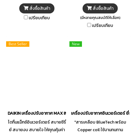
เทคโนโลยีการทำงานของเครื่อง
สั่งซื้อสินค้า
สั่งซื้อสินค้า
อันทันสมัย ลดการสูญเสีย
เปรียบเทียบ
(มีหลายคุณสมบัติให้เลือก)
พลังงาน เครื่องทำงานได้เงียบไม่
เปรียบเทียบ
รบกวนการพักผ่อน อีกทั้งยัง
สามารถกรองละอองฝุ่นขนาดเล็ก
ได้ถึง 2.5 ไมครอนได้อย่างมี
Best Seller
New
ประสิทธิภาพเพื่อให้ได้อากาศที่เย็น
และสะอาดบริสุทธิ์ปลอดภัยต่อ
สุขภาพของคุณและครอบครัว
DAIKIN เครื่องปรับอากาศ MAX INVERTER SABAI SERIES FTKB-ZV2S ม
เครื่องปรับอากาศอินเวอร์เตอร์ ยี่ห้อ
ไดกิ้นแม็กซ์อินเวอร์เตอร์ สบายซีรี่
"สารเคลือบ BlueTech พร้อม
ย์ สบายงบ สบายใจ ให้คุณคุ้มค่า
Copper coil ใช้งานทนทาน