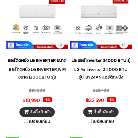
แบคทีเรีย ไวรัส และเชื้อราใน
ระดับเซลล์ ให้คุณหายใจได้อย่าง
มั่นใจ ทนทานแข็งแกร่งด้วย MAX
PCB รับแรงดันไฟกระชากได้ถึง
450V เคลือบสารป้องกันความชื้น
แมลง และไฟฟ้าลัดวงจร แผง
ระบายความร้อนแบบ MFC
(Multi-Flow Condenser) ทำจาก
แอร์ติดผนัง LG INVERTER ขนาด 12000BTU รุ่น ICQ13MN.JU1
LG แอร์ Inverter 24000 BTU รุ่น I
คอยล์อะลูมิเนียมอัลลอยผสม
แอร์ติดผนัง LG INVERTER,WIFI
LG Air Inverter 24,000 BTU
Zinc เคลือบสารป้องกันการ
ขนาด 12000BTU รุ่น
รุ่น IBY24AN แอร์ติดผนัง
กัดกร่อน ทนทาน ไม่รั่วซึม
ICQ13MN.JU1 กรองฝุ่นละออง
ประหยัดไฟเบอร์ 5 กำจัดฝุ่น
฿19,990
฿23,790
PM2.5
PM2.5
฿18,990
฿22,590
-5%
-5%
สั่งซื้อสินค้า
สั่งซื้อสินค้า
เปรียบเทียบ
เปรียบเทียบ