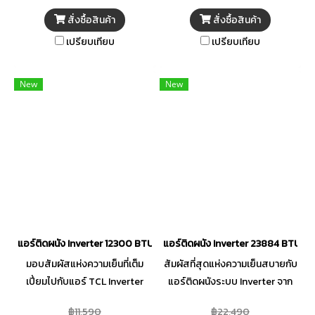
Titan Gold ที่จะช่วยยับยั้ง
สม่ำเสมอ มาพร้อมเทคโนโลยี
สั่งซื้อสินค้า
สั่งซื้อสินค้า
แบคทีเรีย และเชื้อโรคต่าง ๆ ได้
พิเศษคอยน์ร้อนและคอยน์เย็น
เปรียบเทียบ
เปรียบเทียบ
อย่างเต็มประสิทธิภาพ และ
เคลือบสาร Titan Gold ช่วย
เทคโนโลยี Smart Gentle Cool
ยับยั้งแบคทีเรียและเชื้อโรคได้
Wind ส่งแรงลมได้อย่างนุ่มนวล
อย่างเต็มประสิทธิภาพ สิทธิบัตร
New
New
อ่อนโยน ไม่ทำร้ายผิวกายของคุณ
เฉพาะ TCL และเทคโนโลยีที่จะช่วย
ให้การกระจายแรงลมได้ถึง 4
เร่งความเย็นให้เร็วทันใจคุณหลัง
ทิศทาง ครอบคลุมทุกพื้นที่ภายใน
จากเปิดเครื่อง ภายใน 30 นาที
ห้องให้เย็นฉ่ำทั่วถึง อีกทั้งยังใช้
(Rapid Cooling in 30) คลาย
สารทำความเย็น R32 ที่เป็นมิตรต่อ
ร้อนได้ทั้งใจ พร้อมมอบอากาศเย็น
สิ่งแวดล้อมไม่ทำลายโลก
ชื่นใจและสะอาดบริสุทธิ์แก่คุณ
ออกแบบมาเพื่อตอบโจทย์การใช้
และครอบครัว
งานได้อย่างครบครัวทุกฟังก์ชัน
แอร์ติดผนัง Inverter 12300 BTU TCL รุ่น TAC-SA13CSV/ZB
แอร์ติดผนัง Inverter 23884 BTU W
มอบสัมผัสแห่งความเย็นที่เต็ม
สัมผัสที่สุดแห่งความเย็นสบายกับ
เปี่ยมไปกับแอร์ TCL Inverter
แอร์ติดผนังระบบ Inverter จาก
จากชุดซีรีส์ SaveIN เนรมิตความ
TCL (T-PROPE Series) มา
฿11,590
฿22,490