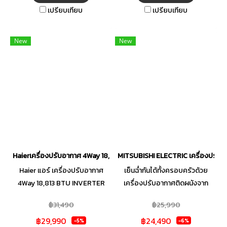
เปรียบเทียบ
เปรียบเทียบ
New
New
Haierเครื่องปรับอากาศ 4Way 18,813 BTU INVERTER 220V รุ่น HCSI18
MITSUBISHI ELECTRIC เครื่องปรับอ
Haier แอร์ เครื่องปรับอากาศ
เย็นฉ่ำกันได้ทั้งครอบครัวด้วย
4Way 18,813 BTU INVERTER
เครื่องปรับอากาศติดผนังจาก
220V รุ่น HCSI18PSR32F
MITSUBISHI ที่สามารถส่งลมไกล
฿31,490
฿25,990
ได้ถึง 8 เมตร ให้ความเย็นกระจาย
฿29,990
฿24,490
ได้อย่างทั่วถึงทั้งห้อง พร้อม
-5%
-6%