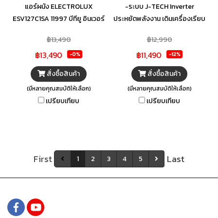
แอร์ผนัง ELECTROLUX
-ระบบ J-TECH Inverter
ESV127C1SA 11997 บีทียู อินเวอร์
ประหยัดพลังงาน เดินเครื่องเรียบ
เตอร์ ใช้ชีวิตท่ามกลางอากาศเย็น
และควบคุมอุณหภูมิให้คงที่ได้
฿13,490
฿12,990
สบาย ด้วยแอร์ผนังจาก
อย่างแม่นยำ -ระบบพลาสม่า
฿13,490
฿11,490
ELECTROLUX ประหยัดพลังงาน
คลัสเตอร์ กำจัดแบคทีเรีย เชื้อ
-0%
-12%
ด้วยระบบอินเวอร์เตอร์ และ
ไวรัส เชื้อรา และสิ่งปนเปื้อนใน
สั่งซื้อสินค้า
สั่งซื้อสินค้า
ทำงานเงียบ ตอบโจทย์การดักจับ
อากาศได้อย่างมีประสิทธิภาพ
(มีหลายคุณสมบัติให้เลือก)
(มีหลายคุณสมบัติให้เลือก)
สิ่งสกปรกอย่างมีประสิทธิภาพ
มอบความเย็นสบายและอากาศที่
เปรียบเทียบ
เปรียบเทียบ
ด้วย PureProtect 4-Step ระบบ
สดชื่นบริสุทธิ์ -Eco Mode
การกรอง 4 ขั้นตอน ที่สามารถ
ป้องกันการทำความเย็นที่มากเกิน
กำจัดแบคทีเรียได้มากถึง 99%
ไป โดยปรับลดการใช้พลังงานเป็น
พร้อมดักจับไวรัส สิ่งสกปรกใน
สองระดับ ช่วยประหยัดค่าไฟได้
อากาศได้ถึง 97% มีฟังก์ชัน
มาก
First
Last
1
2
3
4
5
AquaWash ล้างทำความสะอาด
เครื่องอัตโนมัติ ช่วยขจัดสิ่ง
สกปรก ให้ปล่อยลมออกมาได้เต็ม
พลัง ลดความจำเป็นในการเรียก
ช่างทำความสะอาด มีเซนเซอร์