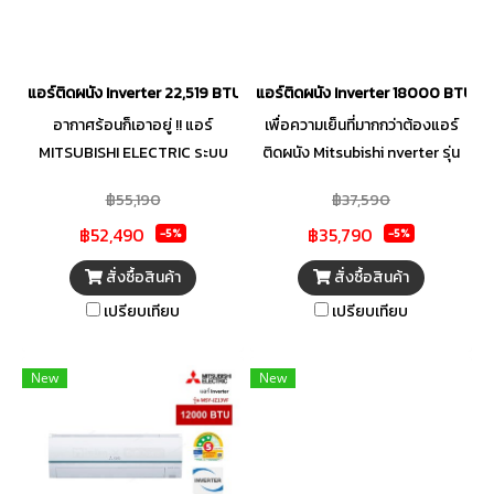
และคราบน้ำมันต่าง ๆ ได้อย่างมี
คุณหายใจได้อย่างมั่นใจ ทนทาน
ประสิทธิภาพ ดีไซน์สวยทันสมัย
ด้วยแผงวงจร MAX PCB ทนต่อ
สามารถติดตั้งที่บ้านหรืออาคาร
แรงดันไฟกระชากสูงสุด 450
ต่าง ๆ ได้หลากหลายสไตล์อย่าง
โวลต์ เคลือบสารป้องกันความชื้น
แอร์ติดผนัง Inverter 22,519 BTU MITSUBISHI ELECTRIC รุ่น MSY-JZ2
แอร์ติดผนัง Inverter 18000 BTU M
ลงตั
แมลง และไฟฟ้าลัดวงจร พร้อม
อากาศร้อนก็เอาอยู่ !! แอร์
เพื่อความเย็นที่มากกว่าต้องแอร์
แผงระบายความร้อนแบบ MFC
MITSUBISHI ELECTRIC ระบบ
ติดผนัง Mitsubishi nverter รุ่น
(Multi-Flow Condenser) ผลิต
Inverter ในชุดซีรีส์ JZ ตัวช่วยให้
MSY-JZ18VF สัมผัสความเย็นที่ใช่
จากคอยล์อะลูมิเนียมอัลลอยผสม
฿55,190
฿37,590
บ้านคุณเย็นสบายทันใจด้วย FAST
พร้อมความประหยัดที่ให้ได้มากกว่า
Zinc เคลือบสารป้องกันการ
฿52,490
฿35,790
Cooling ที่ปรับรอบ
กับ Mitsubishi Electric JZ
-5%
-5%
กัดกร่อน ทนทาน ไม่รั่วซึม
คอมเพรสเซอร์สูงสุดเพื่อทำความ
Series แอร์ติดผนังเย็นเร็วทันใจ
สั่งซื้อสินค้า
สั่งซื้อสินค้า
เย็นรวดเร็ว หมดกังวลเรื่อง
ด้วยเทคโนโลยี Fast Cooling ที่จะ
เปรียบเทียบ
เปรียบเทียบ
คุณภาพอากาศ เพราะมีทั้ง V-Air
ช่วยปรับอุณหภูมิให้ลดลงในเวลา
Filter ที่กำจัดเชื้อโรค ไวรัส
อันรวดเร็ว มาพร้อม V-Air Filter
แบคทีเรีย และเชื้อรา ผสานกับ PM
แผ่นกรองฝุ่นที่ออกแบบพิเศษและ
New
New
2.5 FILTER ที่ดักจับอนุภาคฝุ่น
PM 2.5 Filter เทคโนโลยีเพื่อความ
ขนาดเล็ก หลับสบายตลอดคืน
สะอาด ช่วยกรองและตรวจจับสิ่ง
ด้วยโหมด Sleep เทคโนโลยี Dual
เจือปนในอากาศที่มีอนุภาคขนาด
Barrier Coating x 3 ลดการเกาะ
เล็ก กำจัดเชื้อราไวรัส แบคทีเรีย