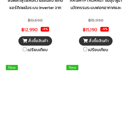
สัมผัสที่สุดแห่งความเย็นสบายกับ
AR13MYFTAURNST ซัมซุง ผู้นำ
ครบจบในเครื่องเดียว
ครบจบในเครื่องเดียว
แอร์ติดผนังระบบ Inverter จาก
นวัตกรรมระบบฟอกอากาศและ
TCL (T-PROPE Series) มา
ระบบปรับอากาศระดับเวิลด์คลาส
฿13,690
฿15,990
พร้อมนวัตกรรม Gentle Breeze
เพราะพลังแห่งนวัตกรรมใหม่ๆ
฿12,990
฿15,190
กระจายลมผ่านรูขนาดเล็กกว่า
ช่วงรังสรรค์ชีวิตให้สมบูรณ์แบบ
-5%
-5%
1,422 รู ให้ลมเย็นนุ่มนวลไม่ปะทะ
มากยิ่งขึ้น กว่า 50 ปี ซัมซุงไม่หยุด
สั่งซื้อสินค้า
สั่งซื้อสินค้า
ตัว เย็นเร็วทันใจภายใน 30 วินาที
ที่จะคิดค้นและพัฒนาเทคโนโลยี
เปรียบเทียบ
เปรียบเทียบ
ด้วยระบบ Fast Cooling แม้
ระบบฟอกอากาศและระบบปรับ
อากาศภายนอกจะร้อนระอุถึง
อากาศเพื่อสร้างสรรค์นวัตกรรม
60°C ก็ยังทำงานได้อย่างเสถียร
ความอากาศและความเย็นที่ดีที่สุด
New
New
มั่นใจในความทนทานด้วยท่อ
ประหยัดพลังงานที่สุด และดีต่อ
ทองแดงแท้ 100% และคอยล์
สุขภาพที่สุด สำหรับทุกคนใน
เคลือบ Titan Gold Fin ที่ช่วย
ครอบครัว จัดจำหน่ายโดย เท็ดดี้
ยับยั้งเชื้อโรค มีระบบ Self-
แอร์ (บริษัท เอส ซี คูลลิ่ง
Cleaning สำหรับล้างคอยล์เย็น
เซ็นเตอร์ จำกัด) ตัวแทนจำหน่าย
อัตโนมัติ ตอบโจทย์ชีวิตสมาร์ตด้ว
รุ่นบุกเบิก และตัวแทนจำหน่ายหลัก
ยการสั่งงานผ่าน Wi-Fi ตรวจสอบ
อย่างเป็นทางการ
ค่าไฟเรียลไทม์ และดูแลรักษาง่าย