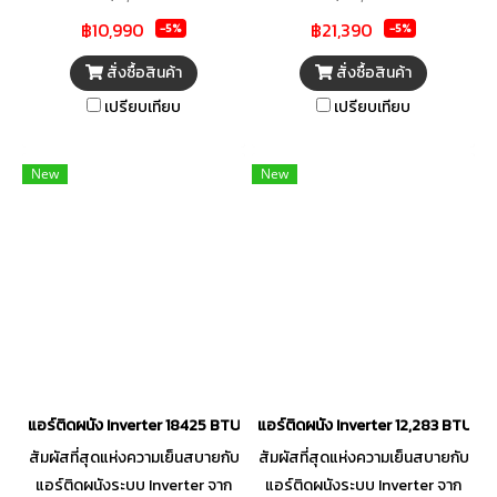
เย็น ภายใน 30 วินาทีด้วยระบบ
พร้อมนวัตกรรม Gentle Breeze
฿10,990
฿21,390
Fast Cooling และ Coanda
กระจายลมผ่านรูขนาดเล็กกว่า
-5%
-5%
Airflow ส่งลมแรงไกลทั่วถึงทุกมุม
1,422 รู ให้ลมเย็นนุ่มนวลไม่ปะทะ
สั่งซื้อสินค้า
สั่งซื้อสินค้า
ห้อง มั่นใจในความประหยัดด้วย
ตัว เย็นเร็วทันใจภายใน 30 วินาที
เปรียบเทียบ
เปรียบเทียบ
เทคโนโลยี T-AI Energy Saving
ด้วยระบบ Fast Cooling แม้
และระบบ AI Full DC Inverter ที่
อากาศภายนอกจะร้อนระอุถึง
ทำงานเงียบแต่ลดการใช้พลังงาน
60°C ก็ยังทำงานได้อย่างเสถียร
New
New
ได้สูงสุดถึง 35% คุ้มค่าด้วยระบบ
มั่นใจในความทนทานด้วยท่อ
Self-cleaning ทำความสะอาดตัว
ทองแดงแท้ 100% และคอยล์
เองอัตโนมัติทั้งเครื่องในและ
เคลือบ Titan Gold Fin ที่ช่วย
เครื่องนอก ช่วยลดการสะสม
ยับยั้งเชื้อโรค มีระบบ Self-
แบคทีเรียและประหยัดค่าช่างล้าง
Cleaning สำหรับล้างคอยล์เย็น
แอร์ เสริมความทนทานคอยล์เย็น
อัตโนมัติ ตอบโจทย์ชีวิตสมาร์ตด้ว
เคลือบสาร Titan Gold Fin ทั้งยัง
ยการสั่งงานผ่าน Wi-Fi ตรวจสอบ
มี Gen Mode ที่รองรับสภาวะไฟ
ค่าไฟเรียลไทม์ และดูแลรักษาง่าย
ตกได้อย่างดีเยี่ยม ปิดท้ายด้วย
ประหยัดเวลาช่างด้วยดีไซน์ 3E
แอร์ติดผนัง Inverter 18425 BTU Wi-Fi TCL รุ่น TAC-PRO18PE
แอร์ติดผนัง Inverter 12,283 BTU Wi
อากาศที่บริสุทธิ์จาก High-
Design ที่ถอดล้างสะดวกแบบ
สัมผัสที่สุดแห่งความเย็นสบายกับ
สัมผัสที่สุดแห่งความเย็นสบายกับ
density Filter ดักจับฝุ่นและสาร
ครบจบในเครื่องเดียว
แอร์ติดผนังระบบ Inverter จาก
แอร์ติดผนังระบบ Inverter จาก