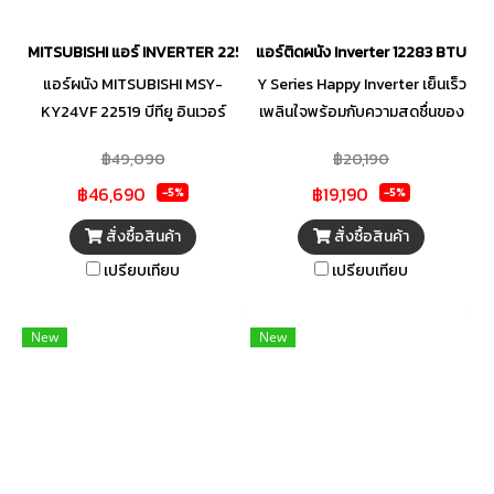
และเย็นอย่างสม่ำเสมอ
MITSUBISHI แอร์ INVERTER 22519 BTU รุ่น MSY-KY24VF
แอร์ติดผนัง Inverter 12283 BTU M
แอร์ผนัง MITSUBISHI MSY-
Y Series Happy Inverter เย็นเร็ว
KY24VF 22519 บีทียู อินเวอร์
เพลินใจพร้อมกับความสดชื่นของ
เตอร์ มอบความเย็นสบายและ
อากาศคุณภาพดี ด้วยแอร์ติดผนัง
฿49,090
฿20,190
อากาศสดชื่นให้กับคนที่คุณรักด้วย
Inverter 12,283 BTU
฿46,690
฿19,190
เครื่องปรับอากาศติดผนังจาก
MITSUBISHI ELECTRIC รุ่น
-5%
-5%
MITSUBISHI ระบบอินเวอร์เตอร์
MSY-KY13VF-TH1 เทคโนโลยี
สั่งซื้อสินค้า
สั่งซื้อสินค้า
ประสิทธิภาพสูงที่ทำงานเงียบไร้
ความเย็นครบครัน เย็นเร็วฉับไว
เปรียบเทียบ
เปรียบเทียบ
เสียงรบกวน ประหยัดพลังงาน
ด้วยโหมด Fast Cooling มอบ
สูงสุด ทั้งยังควบคุมอุณหภูมิให้
อากาศบริสุทธิ์ ปลอดภัยต่อ
คุณเย็นสบายได้ไม่มีสะดุด เร่ง
สุขภาพ ปกป้องคุณและคนที่คุณ
New
New
อุณหภูมิได้อย่างรวดเร็วส่งลม
รักจากมลพิษทางอากาศ ด้วย
ไกลเย็นสบายทั่วถึงทุกมุมห้อง
ระบบดักจับฝุ่นละอองขนาดเล็ก
มอบอากาศบริสุทธิ์พร้อมหายใจ
PM 2.5 และ V-Air Filter ที่ช่วย
เต็มปอดได้อย่างมั่นใจด้วยการ
กำจัดและยับยั้งเชื้อแบคทีเรีย
เคลือบสารพิเศษดักจับฝุ่นละออง
ไวรัส และเชื้อราในระดับเซลล์ ให้