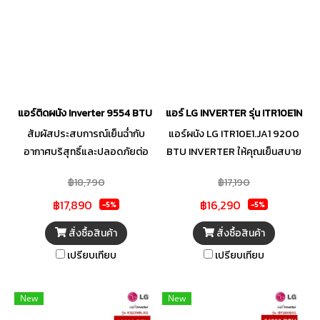
ด้วยโหมด Sleep เทคโนโลยี Dual
ด้วยโหมด Sleep เทคโนโลยี Dual
Barrier Coating x 3 ลดการเกาะ
Barrier Coating x 3 ลดการเกาะ
ของฝุ่นและน้ำมัน 3 จุดสำคัญ
ของฝุ่นและน้ำมัน 3 จุดสำคัญ
วางใจได้ด้วย MFC คอล์ยร้อนที่
วางใจได้ด้วย MFC คอล์ยร้อนที่
ทนทานทุกสภาพอากาศ และระบบ
ทนทานทุกสภาพอากาศ และระบบ
Auto Restart ที่ทำงานต่อได้ทันที
Auto Restart ที่ทำงานต่อได้ทันที
เมื่อไฟกลับมา มีระบบแจ้งเตือน
เมื่อไฟกลับมา มีระบบแจ้งเตือน
แอร์ติดผนัง Inverter 9554 BTU MITSUBISHI ELECTRIC รุ่น MSY-GY0
แอร์ LG INVERTER รุ่น ITR10E1N.JA1
Error Code (2-way) เมื่อเครื่อง
Error Code (2-way) เมื่อเครื่อง
สัมผัสประสบการณ์เย็นฉ่ำกับ
แอร์ผนัง LG ITR10E1.JA1 9200
เกิดปัญหาและตั้งเวลา เปิด-ปิด
เกิดปัญหาและตั้งเวลา เปิด-ปิด
อากาศบริสุทธิ์และปลอดภัยต่อ
BTU INVERTER ให้คุณเย็นสบาย
อัตโนมัติได้ 24 ชั่วโมง
อัตโนมัติได้ 24 ชั่วโมง
สุขภาพ ด้วยแอร์ติดผนัง
คลายร้อนได้ทุกเวลาที่ต้องการ
฿18,790
฿17,190
Inverter 9,554 BTU
฿17,890
฿16,290
MITSUBISHI ELECTRIC รุ่น
-5%
-5%
MSY-GY09VF-TH1 เย็นเร็วฉับไว
สั่งซื้อสินค้า
สั่งซื้อสินค้า
ด้วยโหมด Fast Cooling ดักจับ
เปรียบเทียบ
เปรียบเทียบ
ฝุ่นละอองขนาดเล็ก PM 2.5
ปกป้องคุณจากมลพิษทางอากาศ
ด้วย PM 2.5 Filter และ V-Air
New
New
Filter สามารถกำจัดและยับยั้งเชื้อ