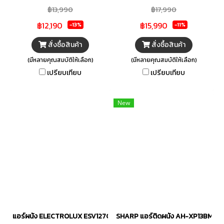
สบาย…ด้วยราคาเบาๆ ค่าไฟสบาย
AquaWash และ X-Fan ป้องกัน
฿13,990
฿17,990
เฉลี่ยเพียง 2.5 บาทต่อชั่วโมง*
การสะสมของเชื้อรา ประหยัด
฿12,190
฿15,990
แถมเสียงยังเงียบสบาย 19 เดซิ
พลังงาน เป็นมิตรกับสิ่งแวดล้อม"
-13%
-11%
เบล* เสียงเบาเท่ากระซิบ ได
สั่งซื้อสินค้า
สั่งซื้อสินค้า
กิ้นแม็กซ์อินเวอร์เตอร์ สบายซีรี่ย์
(มีหลายคุณสมบัติให้เลือก)
(มีหลายคุณสมบัติให้เลือก)
ไดกิ้นการันตีคุณภาพ ด้วยรางวัล
เปรียบเทียบ
เปรียบเทียบ
อุตสาหกรรมดีเด่น 3 ปีซ้อน จาก
กระทรวงอุตสาหกรรม
New
แอร์ผนัง ELECTROLUX ESV127C1SA 11997 บีทียู อินเวอร์เตอร์
SHARP แอร์ติดผนัง AH-XP13BMB 1220