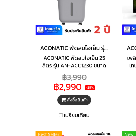
ACONATIC พัดลมไอเย็น รุ่น AN-ACC1230 ขนาดความจุ 25 ลิตร
ACONATIC พัดลมไอเย็น 25
เพล
ลิตร รุ่น AN-ACC1230 ขนาด
เท
ถังบรรจุน้ำ 25 ลิตร ปรับแรงลม
QL
฿3,990
ได้ 3 ระดับ หน้าจอเป็นจอแบบ
฿2,990
LED พร้อมปุ่มสัมผัส ตั่งเวลาได้
-25%
1 - 9 ชั่วโมง
55
สั่งซื้อสินค้า
ก
สีส
เปรียบเทียบ
คว
พิก
รว
Best Seller
New