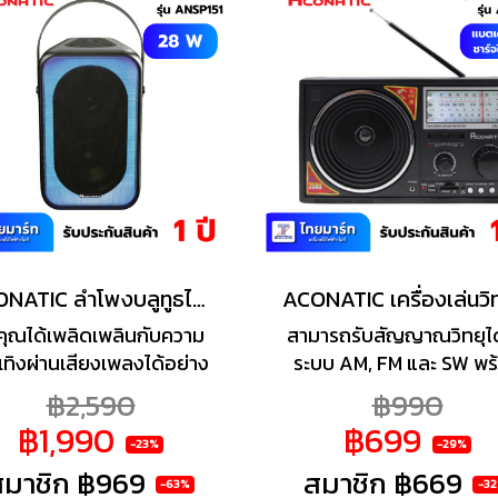
รมชาติ พร้อมรองรับระบบ
ฏิบัติการ Google TV และ
igital TV ภายในตัว ทีวี
ภาพที่ลงตัวทั้งการตกแต่ง
และฟังก์ชันการใช้งาน
ACONATIC ลำโพงบลูทูธไร้สาย รุ่น AN-SP151
้คุณได้เพลิดเพลินกับความ
สามารถรับสัญญาณวิทยุได้
เทิงผ่านเสียงเพลงได้อย่าง
ระบบ AM, FM และ SW พร
มที่ ด้วยลำโพงคุณภาพดีจาก
พอร์ต USB และช่องสำหร
฿2,590
฿990
ONATIC ให้ระบบเสียงร้อง
รองรับ SD Card / TF C
฿1,990
฿699
เสียงดนตรีที่ดังชัด พร้อม
แบตเตอรี่แบบรีชาร์จในต
-23%
-29%
องรับการฟังเพลงผ่าน FM
พร้อมช่องใส่ถ่านแบบ D จ
สมาชิก
฿969
สมาชิก
฿669
-63%
-3