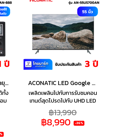
ชั่วโมง
ACONATIC เครื่องเล่นวิทยุ รุ่น AN-888 สีดำ
ACONATIC LED Google TV 4K รุ่น 55US700AN Google TV 55นิ้ว Frameless Design
ทั้ง
เพลิดเพลินไปกับการรับชมคอน
้อม
เทนต์สุดโปรดไปกับ UHD LED
ับ
Google TV ดีไซน์ขอบจอบาง
฿13,990
ard
เฉียบ จากแบรนด์คุณภาพ
฿8,990
ัว
ACONATIC รุ่น 55US700AN
-36%
ำนวน
รับชมได้เต็มอารมณ์ มอบ
2%