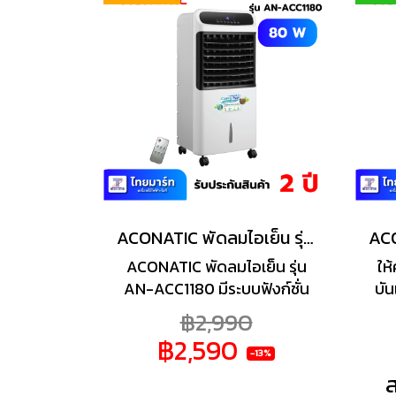
ธร
ป
D
คุณ
ACONATIC พัดลมไอเย็น รุ่น AN-ACC1180 ความจุน้ำ 11 ลิตร
ACONATIC พัดลมไอเย็น รุ่น
ให
AN-ACC1180 มีระบบฟังก์ชั่น
บัน
IONIZER สร้างประจุลบใน
เต็
฿2,990
อากาศ เพื่อเพิ่มอากาศบริสุทธิ์
AC
฿2,590
รีโมทคอนโทรลที่ให้คุณปรับ
และ
-13%
ความเย็นสบายได้ง่ายดายช่วย
ร