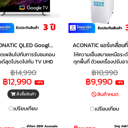
ACONATIC QLED Google TV 4K รุ่น 55QS710AN สมาร์ททีวี ขนาด 55 นิ้ว Google TV
ิดเพลินไปกับการรับชมคอน
ให้ความเย็นสบายเหนือระดั
นต์สุดโปรดไปกับ TV UHD
ทุกพื้นที่ ด้วยเครื่องปรับอ
ED Google TV ดีไซน์สวย
เคลื่อนที่คุณภาพดีจาก
฿14,990
฿10,990
หน้าจอกว้าง จากแบรนด์
ACONATIC ให้ลมเย็นและ
฿12,990
฿9,990
คุณภาพ ACONATIC รุ่น
ต่อเนื่องอย่างมีประสิทธิภา
-13%
-9%
QS710AN มอบคุณภาพของ
คุณเย็นสบายได้ตลอดเว
สินค้าหมด
สั่งซื้อสินค้า
ารแสดงผลบนหน้าจอด้วย
ันสดใส คมชัด สมจริง ด้วย
เปรียบเทียบ
เปรียบเทียบ
ามละเอียด 3840 x 2160
เซล แสดงภาพเคลื่อนไหวที่
ดเร็วด้วย ให้ภาพสมูทเป็น