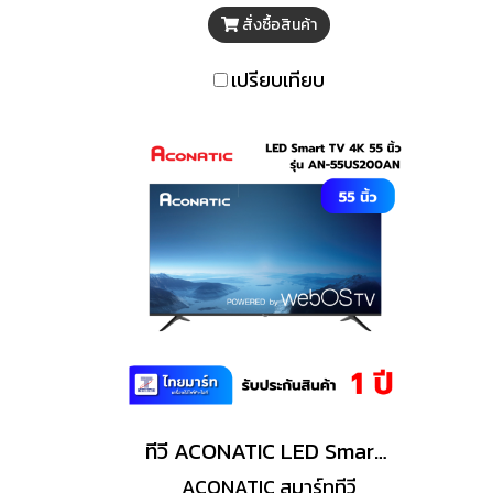
กระจายลมได้ทั่วถึง ได้รับ
Ra
สั่งซื้อสินค้า
มาตรฐานความปลอดภัย
ไ
มอก.934-253
พร
เปรียบเทียบ
อ
ทีวี ACONATIC LED Smart TV 4K Web OS 55 นิ้ว รุ่น AN-55US200AN
ACONATIC สมาร์ททีวี