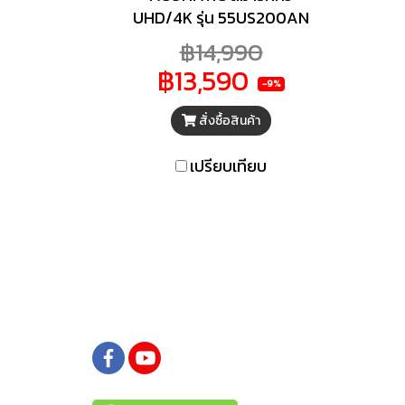
UHD/4K รุ่น 55US200AN
ขนาด 55 นิ้ว ยกระดับ
฿14,990
ประสบการณ์การรับชมด้วย
฿13,590
ACONATIC สมาร์ททีวี
-9%
UHD/4K รุ่น 55US200AN
สั่งซื้อสินค้า
ขนาด 55 นิ้ว ที่มาพร้อม
คุณสมบัติครบครันเพื่อการ
เปรียบเทียบ
บันเทิงที่สมบูรณ์แบบ ด้วยความ
คมชัดระดับ UHD/4K ระบบ
ปฏิบัติการ webOS TV ใช้งาน
ง่าย เสริมด้วย Magic Remote
สั่งการด้วยเสียง พร้อมทั้งระบบ
เสียง Dolby Audio มอบพลัง
เสียงเหนือชั้น เด่นทั้ง
ประสิทธิภาพและดีไซน์ทันสมัย
เพื่อทุกการรับชม