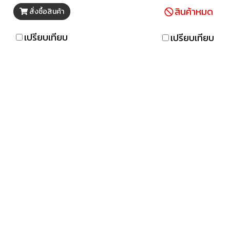
dio และ Mp3 Player สนุก
4 ก้อน
สินค้าหมด
สั่งซื้อสินค้า
ด้มากขึ้นด้วยแสงไฟ LED
้อมให้คุณได้สังสรรค์เพลิน
เปรียบเทียบ
เปรียบเทียบ
ารมณ์ได้กับทุกจังหวะของ
เสียงเพลง