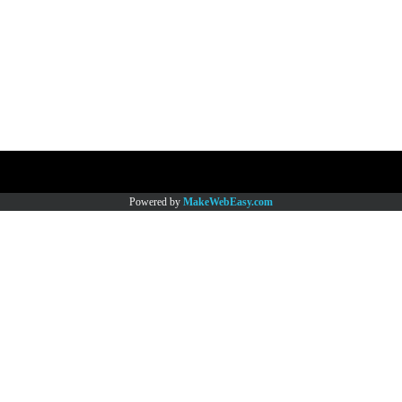
Copy right by www.thaimartonline.com
Powered by
MakeWebEasy.com