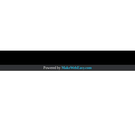
Copy right by www.thaimartonline.com
Powered by
MakeWebEasy.com