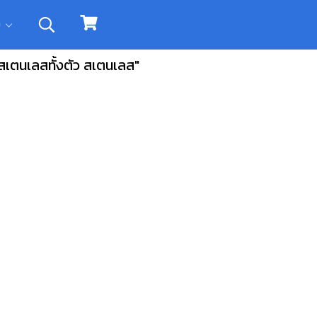
ิม
สเตนเลสทั้งตัว สเตนเลส"