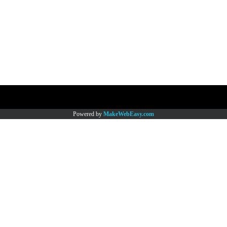
Copy right by www.thaimartonline.com
Powered by
MakeWebEasy.com