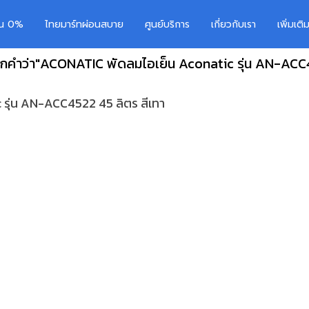
อน 0%
ไทยมาร์ทผ่อนสบาย
ศูนย์บริการ
เกี่ยวกับเรา
เพิ่มเต
กคำว่า"ACONATIC พัดลมไอเย็น Aconatic รุ่น AN-ACC4
รุ่น AN-ACC4522 45 ลิตร สีเทา