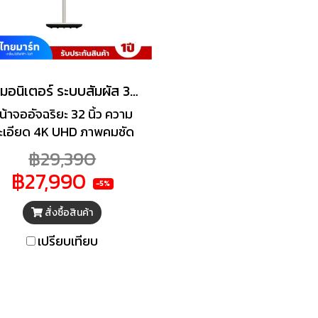
จอมอนิเตอร์ ระบบสัมผัส 32 นิ้ว ACONATIC แอนดรอยด์ สมาร์ท รุ่น 32SMU8000AN
น้าจออัจฉริยะ 32 นิ้ว ความ
ะเอียด 4K UHD ภาพคมชัด
สันสมจริง พร้อมระบบสัมผัส
฿29,390
0 จุด ใช้งานลื่นไหลทุกการ
฿27,990
บคุม มาพร้อม Android 14,
-5%
M 8GB, ROM 64GB รองรับ
สั่งซื้อสินค้า
รใช้งานทั้งความบันเทิงและ
ารทำงาน พร้อมกล้อง 8MP
เปรียบเทียบ
และไมค์ในตัวสำหรับประชุม
อนไลน์ ปรับหมุนได้ทั้งแนว
้ง–แนวนอน พร้อมแบตเตอรี่
ในตัว เคลื่อนย้ายสะดวก