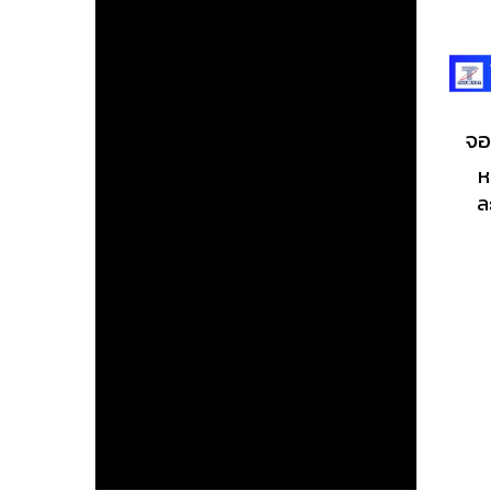
ห
ล
สี
1
คว
RA
กา
ก
อ
ตั